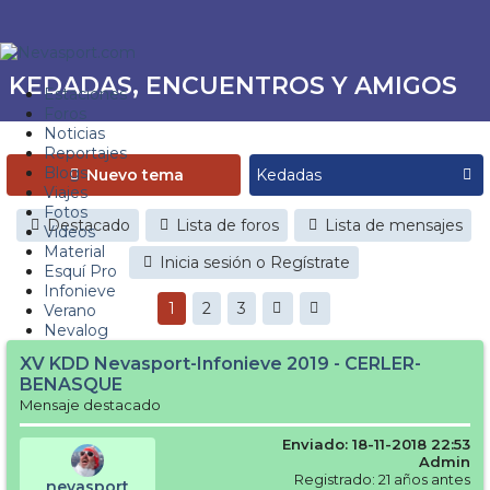
KEDADAS, ENCUENTROS Y AMIGOS
Estaciones
Foros
Noticias
Reportajes
Blogs
Nuevo tema
Viajes
Fotos
Destacado
Lista de foros
Lista de mensajes
Videos
Material
Inicia sesión o Regístrate
Esquí Pro
Infonieve
1
2
3
Verano
Nevalog
XV KDD Nevasport-Infonieve 2019 - CERLER-
BENASQUE
Mensaje destacado
Enviado: 18-11-2018 22:53
Admin
Registrado: 21 años antes
nevasport