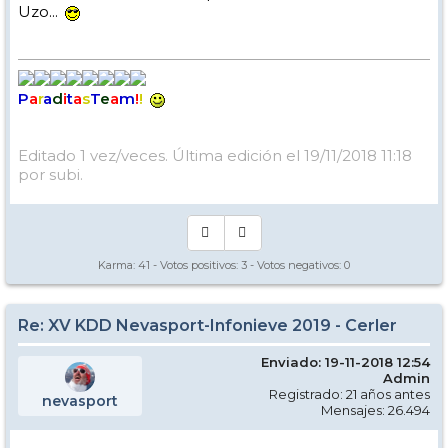
Uzo...
P
a
r
a
d
i
t
a
s
T
e
a
m
!
!
Editado 1 vez/veces. Última edición el 19/11/2018 11:18
por subi.
Karma:
41
- Votos positivos:
3
- Votos negativos:
0
Re: XV KDD Nevasport-Infonieve 2019 - Cerler
Enviado: 19-11-2018 12:54
Admin
Registrado: 21 años antes
nevasport
Mensajes: 26.494