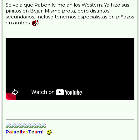
Se ve a que Paben le molan los Western. Ya hizo sus
pinitos en Bejar. Mismo prota, pero distintos
secundarios. Incluso tenemos especialistas en piñazos
en ambos
P
a
r
a
d
i
t
a
s
T
e
a
m
!
!