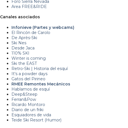
Foro Sierra Nevada
Area FREE&RIDE
Canales asociados
Infonieve (Partes y webcams)
El Rincón de Carolo
De Après-Ski
Ski Nes
Desde Jaca
110% SKI
Winter is coming
Ski the EAST
Retro-Ski | Historia del esquí
It's a powder days
Gatos del Pirineo
RMEE Remontes Mecánicos
Hablamos de esquí
Deep&Steep
Ferran&Pow
Ricardo Montoro
Diario de un friki
Esquiadores de vida
Teide Ski Resort (Humor)