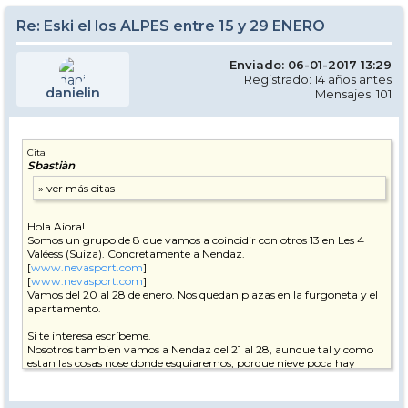
Re: Eski el los ALPES entre 15 y 29 ENERO
Enviado: 06-01-2017 13:29
Registrado: 14 años antes
danielin
Mensajes: 101
Cita
Sbastiàn
Hola Aiora!
Somos un grupo de 8 que vamos a coincidir con otros 13 en Les 4
Valéess (Suiza). Concretamente a Nendaz.
[
www.nevasport.com
]
[
www.nevasport.com
]
Vamos del 20 al 28 de enero. Nos quedan plazas en la furgoneta y el
apartamento.
Si te interesa escríbeme.
Nosotros tambien vamos a Nendaz del 21 al 28, aunque tal y como
estan las cosas nose donde esquiaremos, porque nieve poca hay
lanvinjaca@gmail.com
Un saludo