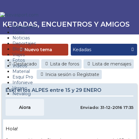
KEDADAS, ENCUENTROS Y AMIGOS
Estaciones
Foros
Noticias
Reportajes
Blogs
Nuevo tema
Viajes
Fotos
Destacado
Lista de foros
Lista de mensajes
Videos
Material
Inicia sesión o Regístrate
Esquí Pro
Infonieve
Verano
Eski el los ALPES entre 15 y 29 ENERO
Nevalog
Aiora
Enviado: 31-12-2016 17:35
Hola!