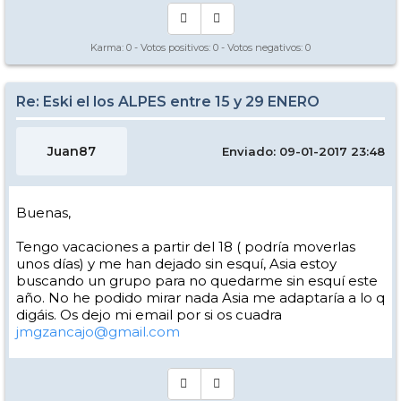
Viaje St Anton del 16-23 de enero ESPECTACULAR!!!!
Después de ir
Karma:
0
- Votos positivos:
0
- Votos negativos:
0
varios años a los Alpes a esquiar tanto a Francia como a Suiza, este
año nos estrenabamos en Austria en el famoso "Tirol".
Reportajes
, el
23/02/2016
Re: Eski el los ALPES entre 15 y 29 ENERO
Juan87
Enviado: 09-01-2017 23:48
Buenas,
Tengo vacaciones a partir del 18 ( podría moverlas
unos días) y me han dejado sin esquí, Asia estoy
buscando un grupo para no quedarme sin esquí este
año. No he podido mirar nada Asia me adaptaría a lo q
digáis. Os dejo mi email por si os cuadra
jmgzancajo@gmail.com