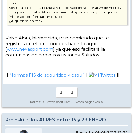
Hola!
Soy una chica de Gipuzkoa y tengo vaciones del 15 al 29 de Enero y
me gustaria ir alos Alpes a esquiar. Estoy buscando gente que este
interesada en formar un grupo.
¿Alguien se anima?
Kaixo Aiora, bienvenida, te recomiendo que te
registres en el foro, puedes hacerlo aquí:
[
www.nevasport.com
] ya que eso facilitará la
comunicación con otros usuarios. Saludos.
||
Normas FIS de seguridad y esquí
||
Mi Twitter
||
Karma:
0
- Votos positivos:
0
- Votos negativos:
0
Re: Eski el los ALPES entre 15 y 29 ENERO
Enviado: 01-01-2017 12:34