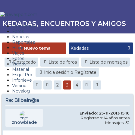
KEDADAS, ENCUENTROS Y AMIGOS
Estaciones
Foros
Noticias
Reportajes
Blogs
Nuevo tema
Viajes
Fotos
Destacado
Lista de foros
Lista de mensajes
Videos
Material
Inicia sesión o Regístrate
Esquí Pro
Infonieve
2
3
4
Verano
Nevalog
Re: Bilbain@a
Enviado: 25-11-2013 15:16
Registrado: 14 años antes
znowblade
Mensajes: 52