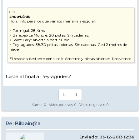
Cita
znowblade
Hola, info para los que vamos mañana a esquiar:
> Formigal: 28 Kms.
> Bareges-La Mongie: 20 pistas. Sin cadenas.
> Saint Lary: abierta a partir 6 dic.
> Peyragudes: 38/50 pistas abiertas. Sin cadenas. Casi 2 metros de
nieve.
El resto da bastante pena los kilómetros y pistas abiertas. Nos vemos.
fuiste al final a Peyragudes?
Karma:
0
- Votos positivos:
0
- Votos negativos:
0
Re: Bilbain@a
Enviado: 03-12-2013 12:36