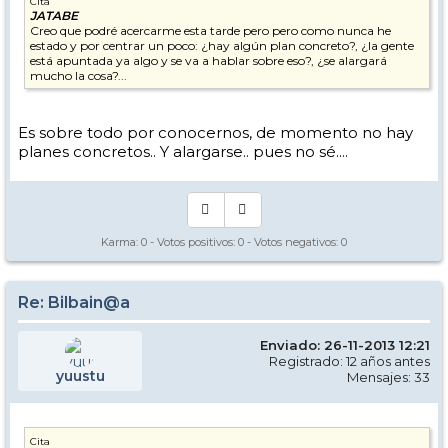
Cita
JATABE
Creo que podré acercarme esta tarde pero pero como nunca he
estado y por centrar un poco: ¿hay algún plan concreto?, ¿la gente
está apuntada ya algo y se va a hablar sobre eso?, ¿se alargará
mucho la cosa?...
Es sobre todo por conocernos, de momento no hay
planes concretos.. Y alargarse.. pues no sé....
Karma:
0
- Votos positivos:
0
- Votos negativos:
0
Re: Bilbain@a
Enviado: 26-11-2013 12:21
Registrado: 12 años antes
yuustu
Mensajes: 33
Cita