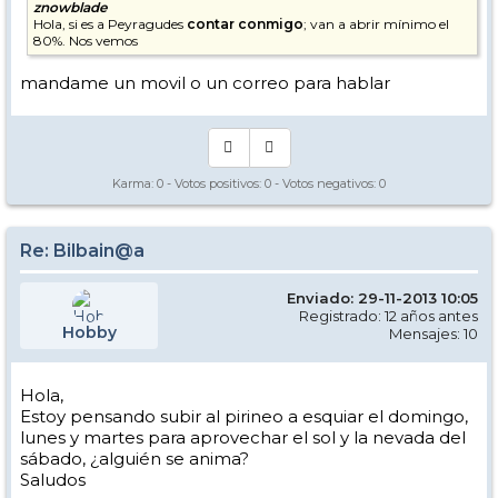
znowblade
Hola, si es a Peyragudes
contar conmigo
; van a abrir mínimo el
80%. Nos vemos
mandame un movil o un correo para hablar
Karma:
0
- Votos positivos:
0
- Votos negativos:
0
Re: Bilbain@a
Enviado: 29-11-2013 10:05
Registrado: 12 años antes
Hobby
Mensajes: 10
Hola,
Estoy pensando subir al pirineo a esquiar el domingo,
lunes y martes para aprovechar el sol y la nevada del
sábado, ¿alguién se anima?
Saludos