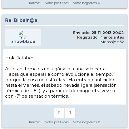
Karma:
0
- Votos positivos:
0
- Votos negativos:
0
Re: Bilbain@a
Enviado: 25-11-2013 20:02
Registrado: 14 años antes
znowblade
Mensajes: 52
Hola Jatabe:
Así es, el tema es no jugársela a una sola carta...
Habrá que esperar a como evoluciona el tiempo,
porque la cosa no está clara. Ha entrado anticiclón,
hasta el viernes, el sábado nevada ligera (sensación
térmica de -18...), y a partir del domingo otra vez sol
con -7º de sensación térmica.
Karma:
0
- Votos positivos:
0
- Votos negativos:
0