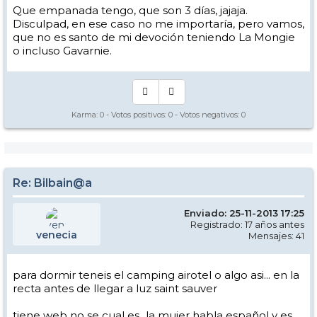
Que empanada tengo, que son 3 días, jajaja.
Disculpad, en ese caso no me importaría, pero vamos,
que no es santo de mi devoción teniendo La Mongie
o incluso Gavarnie.
Karma:
0
- Votos positivos:
0
- Votos negativos:
0
Re: Bilbain@a
Enviado: 25-11-2013 17:25
Registrado: 17 años antes
venecia
Mensajes: 41
para dormir teneis el camping airotel o algo asi... en la
recta antes de llegar a luz saint sauver
tiene web no se cual es...la mujer habla español y es