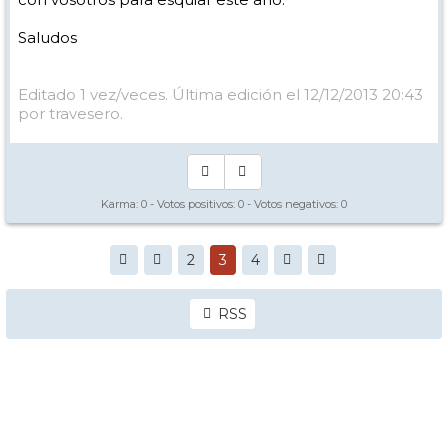
Saludos
Editado 1 vez/veces. Última edición el 12/12/2013 20:43
por travesero.
Karma:
0
- Votos positivos:
0
- Votos negativos:
0
2
3
4
RSS