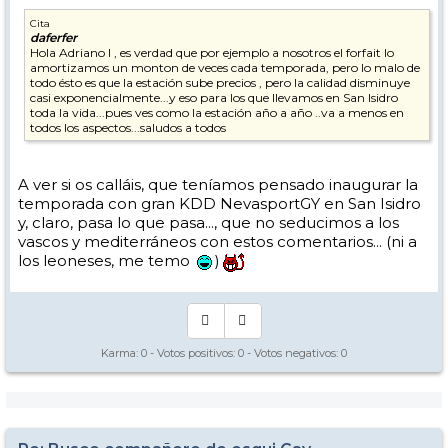
Cita
daferfer
Hola Adriano I , es verdad que por ejemplo a nosotros el forfait lo
amortizamos un monton de veces cada temporada, pero lo malo de
todo ésto es que la estación sube precios , pero la calidad disminuye
casi exponencialmente...y eso para los que llevamos en San Isidro
toda la vida...pues ves como la estación año a año ..va a menos en
todos los aspectos...saludos a todos
A ver si os calláis, que teníamos pensado inaugurar la
temporada con gran KDD NevasportGY en San Isidro
y, claro, pasa lo que pasa..., que no seducimos a los
vascos y mediterráneos con estos comentarios... (ni a
los leoneses, me temo
)
Karma:
0
- Votos positivos:
0
- Votos negativos:
0