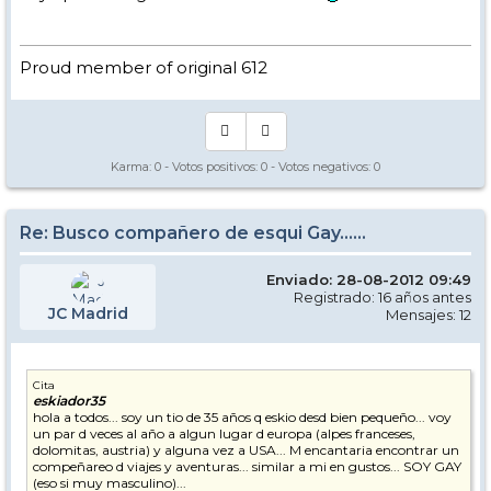
Proud member of original 612
Karma:
0
- Votos positivos:
0
- Votos negativos:
0
Re: Busco compañero de esqui Gay......
Enviado: 28-08-2012 09:49
Registrado: 16 años antes
JC Madrid
Mensajes: 12
Cita
eskiador35
hola a todos... soy un tio de 35 años q eskio desd bien pequeño... voy
un par d veces al año a algun lugar d europa (alpes franceses,
dolomitas, austria) y alguna vez a USA... M encantaria encontrar un
compeñareo d viajes y aventuras... similar a mi en gustos... SOY GAY
(eso si muy masculino)...