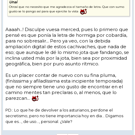
Unai
Otrosí que no necesito que me agradezca el tamaño de letra. Que con sumo
gusto se lo pongo así para que ejercite la vista
Aaaah...! Disculpe vuesa merced, pues lo primero que
pensé es que ponía la letra de hormiga por cobardía,
para no sobresalir... Pero ya veo, con la debida
ampliación digital de estos cachivaches, que nada de
eso; que aunque le dé lo mismo jota que fandango, se
inclina usted más por la jota, bien sea por proximidad
geográfica, bien por puro asunto rítmico.
Es un placer contar de nuevo con su fina pluma,
(finísssima y afiladíssima esta incipiente temporada)
que no siempre tiene uno gusto de encontrar en el
camino mentes tan preclaras o, al menos, que lo
parezcan...
PD.: Lo que he de devolver a los asturianos, perdone el
secretismo, pero no tiene importancia hoy en dia... Digamos
que es..., de uso..., personal. ¿Vale?