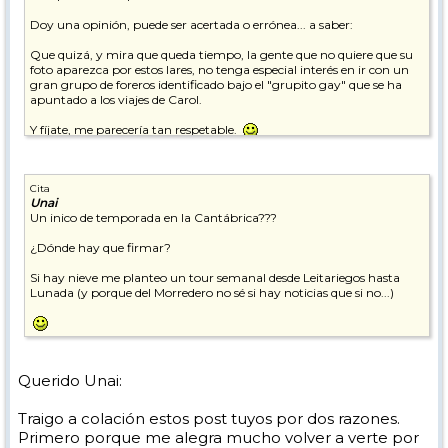
Doy una opinión, puede ser acertada o errónea... a saber:
Que quizá, y mira que queda tiempo, la gente que no quiere que su
foto aparezca por estos lares, no tenga especial interés en ir con un
gran grupo de foreros identificado bajo el "grupito gay" que se ha
apuntado a los viajes de Carol.
Y fíjate, me parecería tan respetable.
Pero realmente yo no tengo demasiado problema en ese sentido. Por
mi parte, que no sé si voy a cobrar este mes que estoy currando o voy
Cita
a entrar en ERE (pero que tiene pinta de eso o esotro), es más el no
Unai
saber qué cojines será de mí en enero de 2013.
Un inico de temporada en la Cantábrica???
He dicho.
¿Dónde hay que firmar?
Si hay nieve me planteo un tour semanal desde Leitariegos hasta
Lunada (y porque del Morredero no sé si hay noticias que si no...)
Querido Unai:
Traigo a colación estos post tuyos por dos razones.
Primero porque me alegra mucho volver a verte por