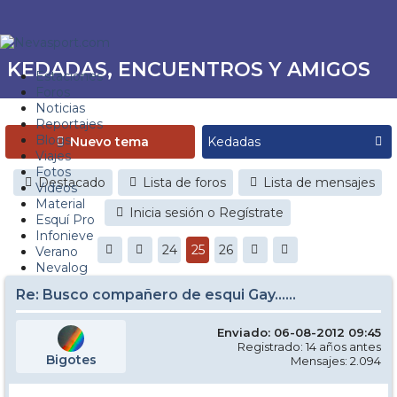
KEDADAS, ENCUENTROS Y AMIGOS
Estaciones
Foros
Noticias
Reportajes
Blogs
Nuevo tema
Viajes
Fotos
Destacado
Lista de foros
Lista de mensajes
Videos
Material
Inicia sesión o Regístrate
Esquí Pro
Infonieve
24
25
26
Verano
Nevalog
Re: Busco compañero de esqui Gay......
Enviado: 06-08-2012 09:45
Registrado: 14 años antes
Bigotes
Mensajes: 2.094