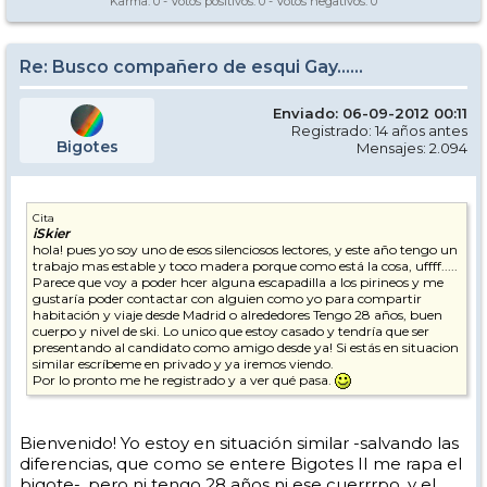
Karma:
0
- Votos positivos:
0
- Votos negativos:
0
Re: Busco compañero de esqui Gay......
Enviado: 06-09-2012 00:11
Registrado: 14 años antes
Bigotes
Mensajes: 2.094
Cita
iSkier
hola! pues yo soy uno de esos silenciosos lectores, y este año tengo un
trabajo mas estable y toco madera porque como está la cosa, uffff.....
Parece que voy a poder hcer alguna escapadilla a los pirineos y me
gustaría poder contactar con alguien como yo para compartir
habitación y viaje desde Madrid o alrededores Tengo 28 años, buen
cuerpo y nivel de ski. Lo unico que estoy casado y tendría que ser
presentando al candidato como amigo desde ya! Si estás en situacion
similar escríbeme en privado y ya iremos viendo.
Por lo pronto me he registrado y a ver qué pasa.
Bienvenido! Yo estoy en situación similar -salvando las
diferencias, que como se entere Bigotes II me rapa el
bigote-, pero ni tengo 28 años ni ese cuerrrpo, y el