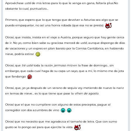
Aprovéchese
usté
de mis letras para lo que le venga en gana, faltaría plus.No
vuelo con Lufthansa ronda los 200 euracos I/V a Munich, pero con
Iberia hay billetes por unos 100 €. Eso sí, hay que pagar la
obstante lo cual, puntualizo...
facturación del material de esquí...
Primero, que espero que lo que tenga que devolver a Asturias sea algo que se
Sé que, como entonces, y como tú decías: (el cuorum de este hilo)
"no
pueda empaquetar, no así una honra robada (que esa no se presta)
tenga especial interés en ir con un gran grupo de foreros
identificado bajo el "grupito gay" que se ha apuntado a los viajes
de Carol"
. No obstante, yo a lo mío: si alguien está interesado en ir a
Otrosí, que insista, insista en el viaje a Austria, porque seguro que hay gente cerca
esquiar a Austria en esas fechas, que sepa que, por lo menos Bigotes
de ir. No yo, como bien sabe su graciosa merced de
usté
, aunque dispongo de días
y Bigotes II vamos a estar por allí.
de vacaciones y un expres en plan barato por la Cornisa Cantábrica, en habiendo
La orientación sexual no es tan determinante en la relación entre
nieve, podría estirar
personas. Tan nefastos son la discriminación y los prejuicios hacia los
gays como de los gays hacia los heterosexuales. Pienso yo, luego
existo...
Otrosí, que
tié usté
toda la razón
jermoso mío
en la frase de domingo... sin
embargo, que cada cual haga de su capa un sayo, que a mí, lo mismo me da jota
Feliz resto del verano a todos, que, cuando pasen estos vientos
que fandango
norteafricanos... Se acabó el estío y queda menos para lo nuestro
Otrosí, que, yo ya después de un verano de sequía voy metiendo de nuevo la nariz
en temas de nieve... es lo que tiene que pase la
víhen de agosto
.
Otrosí que el que no cumpliere con alguno de estos preceptos, pague al
corregidor con dos azumbres de vino
Otrosí que no necesito que me agradezca el tamaño de letra. Que con sumo
gusto se lo pongo así para que ejercite la vista