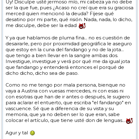
Uy! Disculpe usté jermoso mío, mi cabeza ya no debe
ser la que fue, pues ¿Acaso no creí que era su graciosa
merced quien mencionó la deuda? Fíjese qué
desatino por mi parte, qué risión. Nada, nada, lo dicho,
me disculpe, debe ser la edad
Y ya que hablamos de pluma fina... no es cuestión de
desairarle, pero por proximidad geográfica le aseguro
que estoy en la cuna del fandango y no de la jota...
que tengo a bien llevar en la sangre ambas dos.
Investigue, investigue y verá por qué me da igual jota
que fandango y entenderá entonces el porqué de
dicho dicho, dicho sea de paso.
Como no me tengo por mala persona, bienque no
vaya a Austria con vuesas mercedes, ni con esas ni
con esotras que han de ir antes o después, le sugiero
para aclarar el entuerto, que escriba "el fandango" en
vascuence. Sé que a diferencia de su vista y su
memoria, que ya no deben ser lo que eran, sabe
colocar el artículo, que tiene usté don de lenguas...
Agur y tal