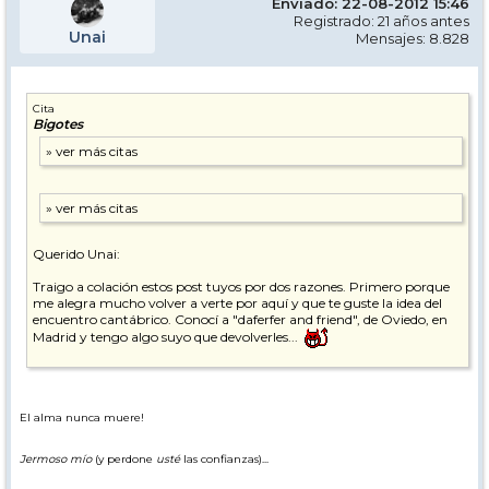
Enviado: 22-08-2012 15:46
Registrado: 21 años antes
Unai
Mensajes: 8.828
Cita
Bigotes
Querido Unai:
Traigo a colación estos post tuyos por dos razones. Primero porque
me alegra mucho volver a verte por aquí y que te guste la idea del
encuentro cantábrico. Conocí a "daferfer and friend", de Oviedo, en
Madrid y tengo algo suyo que devolverles...
Y segundo, porque acabo de confirmar asistencia al viaje de Carol a
Zillertal, del 26 de enero al 2 de febrero de 2013, y me gustaría insistir
en el tema y que quedara constancia del tiempo que hace que se
El alma nunca muere!
habló del asunto en este sitio.
A día de hoy quedan realmente pocas plazas en los alojamientos pre-
Jermoso mío
(y perdone
usté
las confianzas)...
reservados por Carol, pero en Mayrhofen y alrededores seguro que
todavía es posible encontrar plazas en otros establecimientos. El