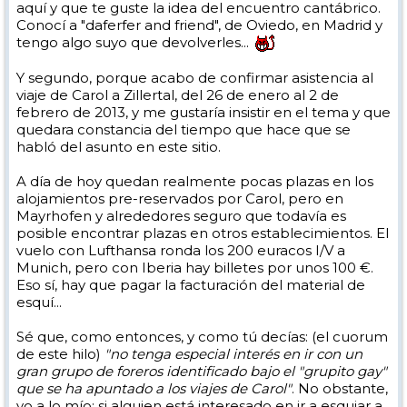
aquí y que te guste la idea del encuentro cantábrico.
Conocí a "daferfer and friend", de Oviedo, en Madrid y
tengo algo suyo que devolverles...
Y segundo, porque acabo de confirmar asistencia al
viaje de Carol a Zillertal, del 26 de enero al 2 de
febrero de 2013, y me gustaría insistir en el tema y que
quedara constancia del tiempo que hace que se
habló del asunto en este sitio.
A día de hoy quedan realmente pocas plazas en los
alojamientos pre-reservados por Carol, pero en
Mayrhofen y alrededores seguro que todavía es
posible encontrar plazas en otros establecimientos. El
vuelo con Lufthansa ronda los 200 euracos I/V a
Munich, pero con Iberia hay billetes por unos 100 €.
Eso sí, hay que pagar la facturación del material de
esquí...
Sé que, como entonces, y como tú decías: (el cuorum
de este hilo)
"no tenga especial interés en ir con un
gran grupo de foreros identificado bajo el "grupito gay"
que se ha apuntado a los viajes de Carol"
. No obstante,
yo a lo mío: si alguien está interesado en ir a esquiar a