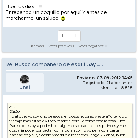
Buenos dias!!!!!!!!!
Enredando un poquillo por aquí. Y antes de
marcharme, un saludo
Karma:
0
- Votos positivos:
0
- Votos negativos:
0
Re: Busco compañero de esqui Gay......
Enviado: 07-09-2012 14:45
Registrado: 21 años antes
Unai
Mensajes: 8.828
Cita
iSkier
hola! pues yo soy uno de esos silenciosos lectores, y este año tengo un
trabajo mas estable y toco madera porque como está la cosa, uffff.....
Parece que voy a poder hcer alguna escapadilla a los pirineos y me
gustaría poder contactar con alguien como yo para compartir
habitación y viaje desde Madrid o alrededores Tengo 28 años, buen