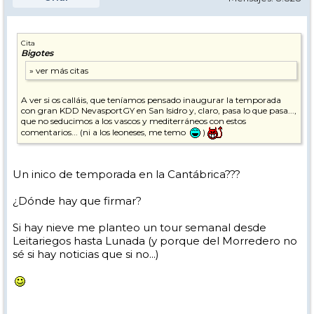
Cita
Bigotes
A ver si os calláis, que teníamos pensado inaugurar la temporada
con gran KDD NevasportGY en San Isidro y, claro, pasa lo que pasa...,
que no seducimos a los vascos y mediterráneos con estos
comentarios... (ni a los leoneses, me temo
)
Un inico de temporada en la Cantábrica???
¿Dónde hay que firmar?
Si hay nieve me planteo un tour semanal desde
Leitariegos hasta Lunada (y porque del Morredero no
sé si hay noticias que si no...)