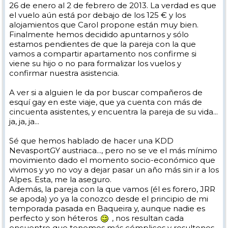
26 de enero al 2 de febrero de 2013. La verdad es que
el vuelo aún está por debajo de los 125 € y los
alojamientos que Carol propone están muy bien.
Finalmente hemos decidido apuntarnos y sólo
estamos pendientes de que la pareja con la que
vamos a compartir apartamento nos confirme si
viene su hijo o no para formalizar los vuelos y
confirmar nuestra asistencia.
A ver si a alguien le da por buscar compañeros de
esquí gay en este viaje, que ya cuenta con más de
cincuenta asistentes, y encuentra la pareja de su vida...
ja, ja, ja...
Sé que hemos hablado de hacer una KDD
NevasportGY austriaca..., pero no se ve el más mínimo
movimiento dado el momento socio-económico que
vivimos y yo no voy a dejar pasar un año más sin ir a los
Alpes. Esta, me la aseguro.
Además, la pareja con la que vamos (él es forero, JRR
se apoda) yo ya la conozco desde el principio de mi
temporada pasada en Baqueira y, aunque nadie es
perfecto y son héteros
, nos resultan cada
encuentro que tenemos más cómplices y resultones