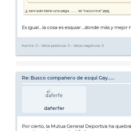
jj, sani solo tiene una pega.......... es "cazurrina" jejej,
Es igual....la cosa es esquiar ...donde más y mejo
Karma:
0
- Votos positivos:
0
- Votos negativos:
0
Re: Busco compañero de esqui Gay......
daferfer
Por cierto, la Mutua General Deportiva ha quebra