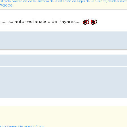
strada narración de la Historia de la estación de esquí de San Isidro, desde su
/07/2006
..... su autor es fanatico de Payares........
????
Retro Ski
, el 11/07/2012