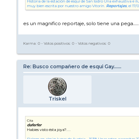
Historia de la estación de esquí de San Isidro
Una exhaustiva e ilu
muy bien escrita por nuestro amigo Vitorín.
Reportajes
, el 17
es un magnifico reportaje, solo tiene una pega..........
Karma:
0
- Votos positivos:
0
- Votos negativos:
0
Re: Busco compañero de esqui Gay......
Triskel
Cita
daferfer
Habies visto ésta joya?.....
Slalom en algún lugar de Austria - 1938
Unas retro-carreritas ?