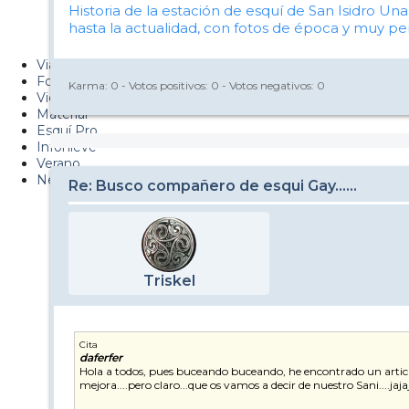
Historia de la estación de esquí de San Isidro
Una 
Metiendo Cantos
hasta la actualidad, con fotos de época y muy pe
PUCAF - Blog
Viajes
Fotos
Karma:
0
- Votos positivos:
0
- Votos negativos:
0
Videos
Material
Esquí Pro
Infonieve
Verano
Nevalog
Re: Busco compañero de esqui Gay......
Triskel
Cita
daferfer
Hola a todos, pues buceando buceando, he encontrado un articulo de
mejora....pero claro...que os vamos a decir de nuestro Sani....jaja