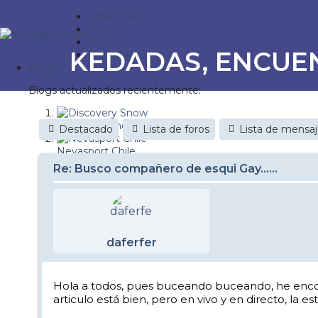
Estaciones
Foros
Noticias
KEDADAS, ENCUE
Reportajes
Blogs
Blogs actualizados recientemente:
Discovery Snow
Destacado
Lista de foros
Lista de mensa
Nevasport Chile
Re: Busco compañero de esqui Gay......
Esquiaryviajar.com
nevasport blog
Brasil
daferfer
It's a powder da
Diario de un friki
Hola a todos, pues buceando buceando, he encontrad
articulo está bien, pero en vivo y en directo, la est
Revista NIX