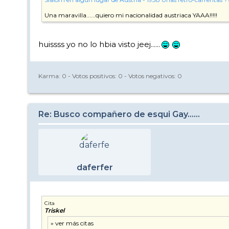
Una maravilla......quiero mi nacionalidad austriaca YAAA!!!!!
huissss yo no lo hbia visto jeej......
Karma:
0
- Votos positivos:
0
- Votos negativos:
0
Re: Busco compañero de esqui Gay......
daferfer
Cita
Triskel