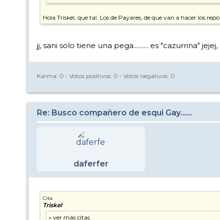
Hola Triskel, que tal. Los de Payares, de que van a hacer los report
jj, sani solo tiene una pega.......... es "cazurrina" jejej,
Karma:
0
- Votos positivos:
0
- Votos negativos:
0
Re: Busco compañero de esqui Gay......
daferfer
Cita
Triskel