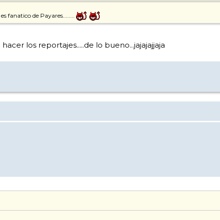
es fanatico de Payares........
acer los reportajes.....de lo bueno...jajajajjaja