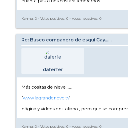
cuanta pasta nos costará federarnos
Karma:
0
- Votos positivos:
0
- Votos negativos:
0
Re: Busco compañero de esqui Gay......
daferfer
Más cositas de nieve.......
[
www.lagrandeneve.tv
]
página y videos en italiano , pero que se compren
Karma:
0
- Votos positivos:
0
- Votos negativos:
0