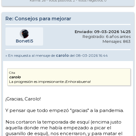
Karma:
26
- Votos positivos:
2
- Votos negativos:
0
Re: Consejos para mejorar
Enviado: 09-03-2026 14:25
Registrado: 6 años antes
Boneti5
Mensajes: 863
» En respuesta al mensaje de
carolo
del 08-03-2026 16:44
Cita
carolo
La progresión es impresionante ¡Enhorabuena!
¡Gracias, Carolo!
El de Marzo del 24 (primer vídeo) fue grabado en algún punto de
Loma Dilar, mientras que el de este año (segundo vídeo) en la pista
Y pensar que todo empezó "gracias" a la pandemia.
verde Perdiz en una zona donde tiene un tramo corto de mayor
pendiente, en torno a 17 grados. Al igual que antes la comparación
no es perfecta, no son las mismas pistas, y el primer vídeo es más
Nos cortaron la temporada de esquí (encima justo
corto. Pero los tramos grabados tienen pendientes similares.
aquella donde me había empezado a picar el
gusanillo de esquí), nos encerraron, y para matar el
Cosas que veo que han mejorado:
El de Marzo del 24 (primer vídeo) fue grabado en la pista roja Tubo