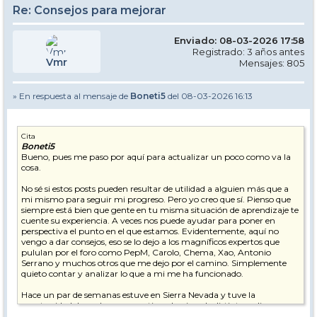
Re: Consejos para mejorar
Enviado: 08-03-2026 17:58
Registrado: 3 años antes
Vmr
Mensajes: 805
» En respuesta al mensaje de
Boneti5
del 08-03-2026 16:13
Cita
Boneti5
Bueno, pues me paso por aquí para actualizar un poco como va la
cosa.
No sé si estos posts pueden resultar de utilidad a alguien más que a
mi mismo para seguir mi progreso. Pero yo creo que sí. Pienso que
siempre está bien que gente en tu misma situación de aprendizaje te
cuente su experiencia. A veces nos puede ayudar para poner en
perspectiva el punto en el que estamos. Evidentemente, aquí no
vengo a dar consejos, eso se lo dejo a los magníficos expertos que
pululan por el foro como PepM, Carolo, Chema, Xao, Antonio
Serrano y muchos otros que me dejo por el camino. Simplemente
quieto contar y analizar lo que a mi me ha funcionado.
Hace un par de semanas estuve en Sierra Nevada y tuve la
oportunidad de grabarme practicando giros de distinto radio.
Aprovechando que hace justo 2 años me grabé también esquiando