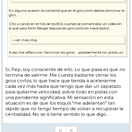
del bastón.
En alguna ocasión te comenté que en el giro corto debias terminar el
En el giro de radio medio: llevo una mejor flexión de tobillo también,
giro...
consigo un mejor y más temprano apoyo sobre el exterior y una
mayor independencia de piernas que me permite conseguir mayores
Cito a carolo en el hilo de los 80s cuando se comentaba un vídeo en
ángulos de canteo y cerrar los giros.
el que salia Richi Berger esquiando giro corto en nieve polvo...
Estas mejoras creo que también se aprecian en los vídeos que subí un
par de post atrás de hace un par de meses (en algunos de ellos se ven
mejor unas cosas y en otros otra, ya que no siempre consigo esquiar
igual de "bien" en todos ellos"
:
A eso me refiero con 'terminar los giros'... posiblemente no utilice un
lenguaje muy preciso y pueda confundir, pero si te fijas, los buenos,
siguen girando los esquís con los pies además de la ayuda del tallaje
del esquí je, je, .... lo que al final yo percibo es que 'terminan el giro' o
Sí, Pep, soy consciente de ello. Lo que pasa es que no
que parece más 'redondo'.
termina de salirme. Me cuesta bastante cerrar los
giros cortos, lo que hace que tienda a acelerarme
cada vez más hasta que tengo que dar un zapatazo
para quitarme velocidad, sobre todo en pistas con
una pendiente significativa. Mi sensación en esta
situación es de que los esquís "me adelantan" tan
rápido que no tengo tiempo de volver a recuperar la
centralidad. No se si tiene sentido lo que digo...