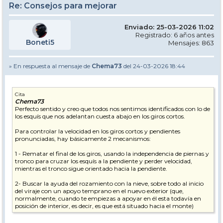
Re: Consejos para mejorar
• PepM cuando me habló sobre la gestión del interior, phantom
move y la angulación.
Enviado: 25-03-2026 11:02
Estas cuatro cosas (entre muchas otras que he leído y preguntado
Registrado: 6 años antes
por aquí) creo que han llevado mi esquí a un nuevo nivel donde, sin
Boneti5
Mensajes: 863
duda, me lo paso mucho mejor y tengo un mayor control sobre lo
que hago. Así que gracias por los consejos recibidos, y por mi parte, a
seguir practicando.
» En respuesta al mensaje de
Chema73
del 24-03-2026 18:44
Cita
Chema73
Perfecto sentido y creo que todos nos sentimos identificados con lo de
los esquís que nos adelantan cuesta abajo en los giros cortos.
Para controlar la velocidad en los giros cortos y pendientes
pronunciadas, hay básicamente 2 mecanismos:
1 - Rematar el final de los giros, usando la independencia de piernas y
tronco para cruzar los esquís a la pendiente y perder velocidad,
mientras el tronco sigue orientado hacia la pendiente.
2- Buscar la ayuda del rozamiento con la nieve, sobre todo al inicio
del viraje con un apoyo temprano en el nuevo exterior (que,
normalmente, cuando te empiezas a apoyar en él esta todavía en
posición de interior, es decir, es que está situado hacia el monte)
Esto es tratando de buscar giros principalmente conducidos, sin