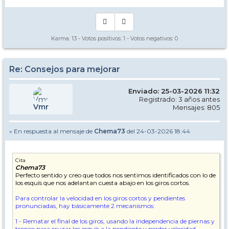
abusar del derrape.
Karma:
13
- Votos positivos:
1
- Votos negativos:
0
Como siempre, muchas gracias por los consejos, Chema.
Hasta ahora creo que solo he sido capaz de ejecutar ambos
Re: Consejos para mejorar
mecanismos en nieve crema y en pendientes no demasiado elevadas.
Habrá que seguir practicando. Dominar ese giro corto me parece
clave pues en la mayoría de ocasiones las pistas, ya sea por gente o
Enviado: 25-03-2026 11:32
por estado, no están para realizar giros medios/largos con elevados
Registrado: 3 años antes
ángulos de canteo.
Vmr
Mensajes: 805
» En respuesta al mensaje de
Chema73
del 24-03-2026 18:44
Cita
Chema73
Perfecto sentido y creo que todos nos sentimos identificados con lo de
los esquís que nos adelantan cuesta abajo en los giros cortos.
Para controlar la velocidad en los giros cortos y pendientes
pronunciadas, hay básicamente 2 mecanismos:
1 - Rematar el final de los giros, usando la independencia de piernas y
tronco para cruzar los esquís a la pendiente y perder velocidad,