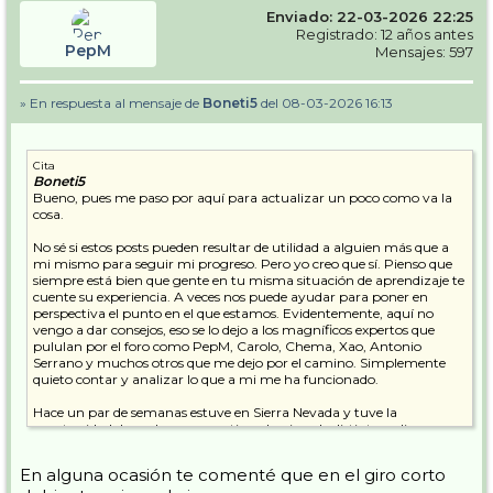
También, buscar una mayor independencia de piernas. Al ser la
Enviado: 22-03-2026 22:25
cadencia de giro más elevada y las transiciones más cortas, tengo
Registrado: 12 años antes
menos tiempo para pensar tanto antes del giro como durante.
PepM
Mensajes: 597
En el giro: he de seguir trabajando la independencia de piernas.
Aunque he conseguido un mejor y mayor apoyo sobre el exterior,
me sigue costando acortar el interior y tener una mayor angulación
» En respuesta al mensaje de
Boneti5
del 08-03-2026 16:13
en la línea de máxima pendiente.
Cita
Y finalmente, ¿Qué es lo que más me ha ayudado a mejorar?
Boneti5
Bueno, pues me paso por aquí para actualizar un poco como va la
Sin duda, los consejos recibidos en este foro tras publicar vídeos sobre
cosa.
mi forma de esquiar. Pongo de ejemplo aquellos consejos que creo
que han sido más diferenciales para mi.
No sé si estos posts pueden resultar de utilidad a alguien más que a
mi mismo para seguir mi progreso. Pero yo creo que sí. Pienso que
• Xao cuando me comentó lo de la flexión de tobillo.
siempre está bien que gente en tu misma situación de aprendizaje te
• Carolo con la importancia de la coordinación de la clavada de
cuente su experiencia. A veces nos puede ayudar para poner en
bastón para no hacerme rotar el hombro y perder la presión sobre el
perspectiva el punto en el que estamos. Evidentemente, aquí no
exterior.
vengo a dar consejos, eso se lo dejo a los magníficos expertos que
• Chema cuando me habló de la importancia de la independencia de
pululan por el foro como PepM, Carolo, Chema, Xao, Antonio
piernas, y que el hecho de llevar las piernas juntas no me impidiese
Serrano y muchos otros que me dejo por el camino. Simplemente
conseguirla.
quieto contar y analizar lo que a mi me ha funcionado.
• PepM cuando me habló sobre la gestión del interior, phantom
move y la angulación.
Hace un par de semanas estuve en Sierra Nevada y tuve la
oportunidad de grabarme practicando giros de distinto radio.
Estas cuatro cosas (entre muchas otras que he leído y preguntado
Aprovechando que hace justo 2 años me grabé también esquiando
por aquí) creo que han llevado mi esquí a un nuevo nivel donde, sin
en Sierra Nevada en condiciones muy similares, he querido comparar
duda, me lo paso mucho mejor y tengo un mayor control sobre lo
En alguna ocasión te comenté que en el giro corto
ambos pares de videos y ver que ha cambiado.
que hago. Así que gracias por los consejos recibidos, y por mi parte, a