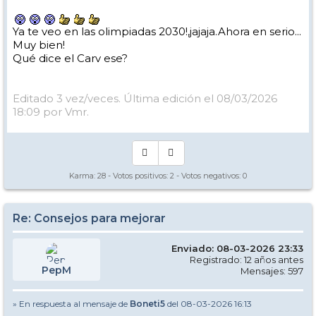
en Sierra Nevada en condiciones muy similares, he querido comparar
ambos pares de videos y ver que ha cambiado.
Ya te veo en las olimpiadas 2030!,jajaja.Ahora en serio...
Los dos primeros son los siguientes, donde el radio de giro es más
Muy bien!
corto y busco llevar el tronco más orientado a la máxima pendiente:
Qué dice el Carv ese?
Editado 3 vez/veces. Última edición el 08/03/2026
18:09 por Vmr.
Karma:
28
- Votos positivos:
2
- Votos negativos:
0
Re: Consejos para mejorar
Enviado: 08-03-2026 23:33
Registrado: 12 años antes
PepM
Mensajes: 597
» En respuesta al mensaje de
Boneti5
del 08-03-2026 16:13