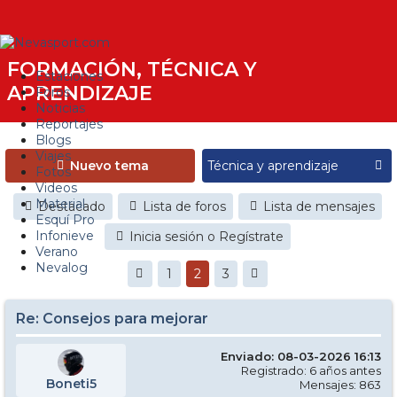
FORMACIÓN, TÉCNICA Y
Estaciones
APRENDIZAJE
Foros
Noticias
Reportajes
Blogs
Viajes
Nuevo tema
Fotos
Videos
Material
Destacado
Lista de foros
Lista de mensajes
Esquí Pro
Infonieve
Inicia sesión o Regístrate
Verano
Nevalog
1
2
3
Re: Consejos para mejorar
Enviado: 08-03-2026 16:13
Registrado: 6 años antes
Boneti5
Mensajes: 863