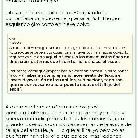
debias terminar el giro...
seguir practicando.
Los dos primeros son los siguientes, donde el radio de giro es más
corto y busco llevar el tronco más orientado a la máxima pendiente:
Cito a carolo en el hilo de los 80s cuando se
comentaba un vídeo en el que salia Richi Berger
esquiando giro corto en nieve polvo...
Cita
carolo
A mi también me gusta mucho esa gracilidad en los movimientos.
Yo creo que se debe a dos cosas. Una la juventud, jaja, eso es obvio, lo
segundo es que
con aquellos esquís los movimientos finos de
dirección los tenías que hacer tú, no los hacía el esquí.
Por tanto, desde que empezabas la extensión hasta que terminabas
la curva,
había un complejísimo movimiento de flexión e
inversión/eversión de los tobillos, supinación y todo eso.
que no es necesario ahora, pues lo induce el tallaje del
esquí.
A eso me refiero con 'terminar los giros'...
posiblemente no utilice un lenguaje muy preciso y
pueda confundir, pero si te fijas, los buenos, siguen
girando los esquís con los pies además de la ayuda del
tallaje del esquí je, je, .... lo que al final yo percibo es
que 'terminan el giro' o que parece más 'redondo'.