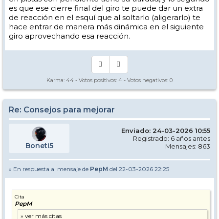
es que ese cierre final del giro te puede dar un extra
de reacción en el esquí que al soltarlo (aligerarlo) te
hace entrar de manera más dinámica en el siguiente
giro aprovechando esa reacción.
Karma:
44
- Votos positivos:
4
- Votos negativos:
0
Re: Consejos para mejorar
Enviado: 24-03-2026 10:55
Registrado: 6 años antes
El de Marzo del 24 (primer vídeo) fue grabado en algún punto de
Boneti5
Mensajes: 863
Loma Dilar, mientras que el de este año (segundo vídeo) en la pista
verde Perdiz en una zona donde tiene un tramo corto de mayor
pendiente, en torno a 17 grados. Al igual que antes la comparación
» En respuesta al mensaje de
PepM
del 22-03-2026 22:25
no es perfecta, no son las mismas pistas, y el primer vídeo es más
corto. Pero los tramos grabados tienen pendientes similares.
Cosas que veo que han mejorado:
Cita
PepM
En el giro corto: llevo una mejor flexión de tobillo, menos rotación del
tronco, una mayor independencia tronco-piernas y un mayor uso