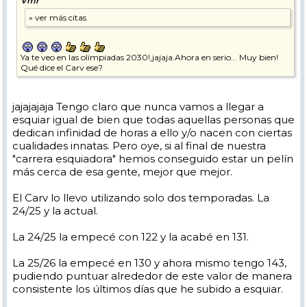
Vmr
Ya te veo en las olimpiadas 2030!,jajaja.Ahora en serio... Muy bien!
Qué dice el Carv ese?
jajajajaja Tengo claro que nunca vamos a llegar a
esquiar igual de bien que todas aquellas personas que
El de Marzo del 24 (primer vídeo) fue grabado en algún punto de
dedican infinidad de horas a ello y/o nacen con ciertas
Loma Dilar, mientras que el de este año (segundo vídeo) en la pista
cualidades innatas. Pero oye, si al final de nuestra
verde Perdiz en una zona donde tiene un tramo corto de mayor
pendiente, en torno a 17 grados. Al igual que antes la comparación
"carrera esquiadora" hemos conseguido estar un pelín
no es perfecta, no son las mismas pistas, y el primer vídeo es más
más cerca de esa gente, mejor que mejor.
corto. Pero los tramos grabados tienen pendientes similares.
Cosas que veo que han mejorado:
El Carv lo llevo utilizando solo dos temporadas. La
24/25 y la actual.
En el giro corto: llevo una mejor flexión de tobillo, menos rotación del
tronco, una mayor independencia tronco-piernas y un mayor uso
La 24/25 la empecé con 122 y la acabé en 131.
del bastón.
En el giro de radio medio: llevo una mejor flexión de tobillo también,
La 25/26 la empecé en 130 y ahora mismo tengo 143,
consigo un mejor y más temprano apoyo sobre el exterior y una
pudiendo puntuar alrededor de este valor de manera
mayor independencia de piernas que me permite conseguir mayores
consistente los últimos días que he subido a esquiar.
ángulos de canteo y cerrar los giros.