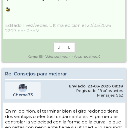
Editado 1 vez/veces. Última edición el 22/03/2026
22:27 por PepM.
El de Marzo del 24 (primer vídeo) fue grabado en la pista roja Tubo
del Veleta, mientras que el de este año (segundo vídeo) en la pista roja
Pandereta (zona parador). Aunque el Tubo del Veleta tiene más
pendiente, la calidad de la nieve era mejor y creo que puede servir
para comparar (en cualquier caso, trataré de grabarme este abril en
la misma pista).
Karma:
56
- Votos positivos:
4
- Votos negativos:
0
Los otros dos vídeos, donde el radio de giro es más grande, son estos:
Re: Consejos para mejorar
Enviado: 23-03-2026 08:38
Registrado: 18 años antes
Chema73
Mensajes: 962
En mi opinión, el terminar bien el giro redondo tiene
dos ventajas o efectos fundamentales. El primero es
controlar la velocidad con la forma de la curva, lo que
en pistas con pendiente tiene su utilidad, y lo segundo