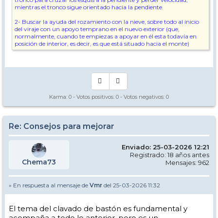
mientras el tronco sigue orientado hacia la pendiente.
2- Buscar la ayuda del rozamiento con la nieve, sobre todo al inicio
del viraje con un apoyo temprano en el nuevo exterior (que,
normalmente, cuando te empiezas a apoyar en él esta todavía en
posición de interior, es decir, es que está situado hacia el monte)
Esto es tratando de buscar giros principalmente conducidos, sin
abusar del derrape.
Karma:
0
- Votos positivos:
0
- Votos negativos:
0
Desde mi punto de vista de "aficionado/entusiasta....¿Se podría
añadir una 3ª opción,clavar antes,o simplemente orientar la cabeza
,mirar,anticipadamente al siguiente punto aproximado de giro?
Re: Consejos para mejorar
....para que no se nos adelanten los esquís y quedar demasiado
retrasados.
Enviado: 25-03-2026 12:21
Registrado: 18 años antes
Editado 1 vez/veces. Última edición el 25/03/2026 11:34 por Vmr.
Chema73
Mensajes: 962
» En respuesta al mensaje de
Vmr
del 25-03-2026 11:32
El tema del clavado de bastón es fundamental y
acompaña a todo lo anterior, pero es un