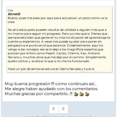
Cita
Boneti5
Bueno, pues me paso por aquí para actualizar un poco como va la
cosa.
No sé si estos posts pueden resultar de utilidad a alguien más que a
mi mismo para seguir mi progreso. Pero yo creo que sí. Pienso que
siempre está bien que gente en tu misma situación de aprendizaje te
El de Marzo del 24 (primer vídeo) fue grabado en la pista roja Tubo
cuente su experiencia. A veces nos puede ayudar para poner en
del Veleta, mientras que el de este año (segundo vídeo) en la pista roja
perspectiva el punto en el que estamos. Evidentemente, aquí no
Pandereta (zona parador). Aunque el Tubo del Veleta tiene más
vengo a dar consejos, eso se lo dejo a los magníficos expertos que
pendiente, la calidad de la nieve era mejor y creo que puede servir
pululan por el foro como PepM, Carolo, Chema, Xao, Antonio
para comparar (en cualquier caso, trataré de grabarme este abril en
Serrano y muchos otros que me dejo por el camino. Simplemente
la misma pista).
quieto contar y analizar lo que a mi me ha funcionado.
Los otros dos vídeos, donde el radio de giro es más grande, son estos:
Hace un par de semanas estuve en Sierra Nevada y tuve la
oportunidad de grabarme practicando giros de distinto radio.
Aprovechando que hace justo 2 años me grabé también esquiando
en Sierra Nevada en condiciones muy similares, he querido comparar
Muy buena progresión !!!! como continues así...
ambos pares de videos y ver que ha cambiado.
Me alegra haber ayudado con los comentarios.
Los dos primeros son los siguientes, donde el radio de giro es más
Muchas gracias por compartirlo...!!!
corto y busco llevar el tronco más orientado a la máxima pendiente: