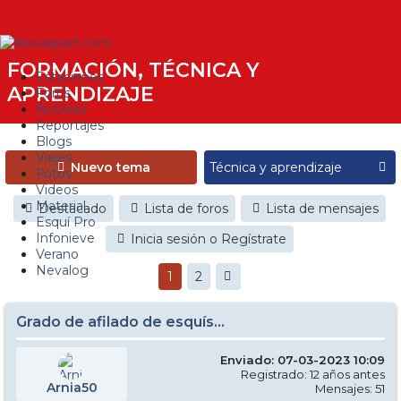
FORMACIÓN, TÉCNICA Y
Estaciones
APRENDIZAJE
Foros
Noticias
Reportajes
Blogs
Viajes
Nuevo tema
Fotos
Videos
Material
Destacado
Lista de foros
Lista de mensajes
Esquí Pro
Infonieve
Inicia sesión o Regístrate
Verano
Nevalog
1
2
Grado de afilado de esquís...
Enviado: 07-03-2023 10:09
Registrado: 12 años antes
Arnia50
Mensajes: 51