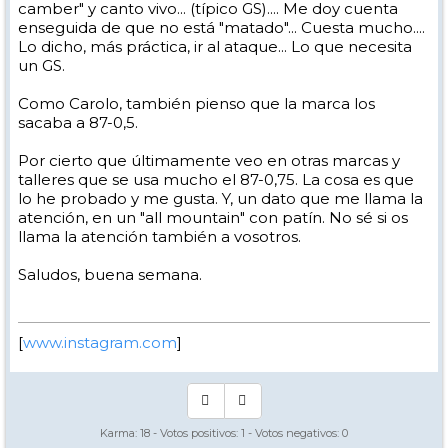
camber" y canto vivo... (típico GS).... Me doy cuenta
enseguida de que no está "matado"... Cuesta mucho....
Lo dicho, más práctica, ir al ataque... Lo que necesita
un GS.
Como Carolo, también pienso que la marca los
sacaba a 87-0,5.
Por cierto que últimamente veo en otras marcas y
talleres que se usa mucho el 87-0,75. La cosa es que
lo he probado y me gusta. Y, un dato que me llama la
atención, en un "all mountain" con patín. No sé si os
llama la atención también a vosotros.
Saludos, buena semana.
[
www.instagram.com
]
Karma:
18
- Votos positivos:
1
- Votos negativos:
0