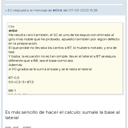
» En respuesta al mensaje de
erico
del 07-03-2023 15:28
Cita
erico
Me.resulta raro también, el SC es uno de los esquís con entrada al
giro más noble que he probado, apuesto también por algún defecto
en la preparación.
El que probé no llevaba los cantos a 87, lo hubiera notado, y era de
test.
Y balsa, la ecuación no es tan simple, llevar el lateral a 87 se esquía
diferente que a 88, sea el base como sea.
Además:
A 90 grados se le suma el base y se le resta el lateral.
87-0,5
90+0,5−3= 87,5
88-1
90+1−2= 89
Es más sencillo de hacer el calculo: sumale la base al
lateral