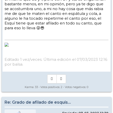
bastante menos, en mi opinión, pero ya te digo que
se acostumbra uno, a mi no hay cosa que más rabia
me de que te maten el canto en espátula y cola, a
alguno le ha tocado repetirme el canto por eso, el
Esquí tiene que estar afilado en todo su canto, que
para eso lo lleva 😜😎
Editado 1 vez/veces. Última edición el 07/03/2023 12:16
por balsa.
Karma:
33
- Votos positivos:
2
- Votos negativos:
0
Re: Grado de afilado de esquís...