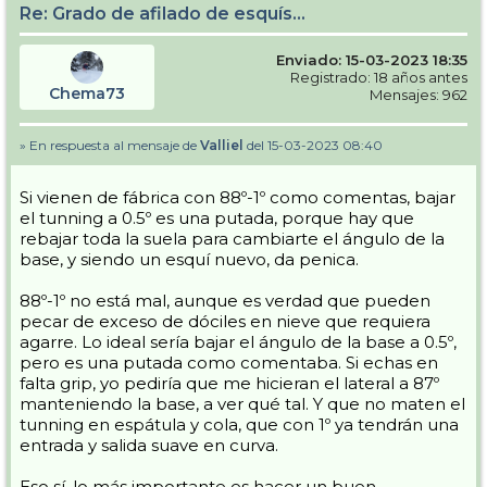
Re: Grado de afilado de esquís...
Enviado: 15-03-2023 18:35
Registrado: 18 años antes
Chema73
Mensajes: 962
» En respuesta al mensaje de
Valliel
del 15-03-2023 08:40
Si vienen de fábrica con 88º-1º como comentas, bajar
el tunning a 0.5º es una putada, porque hay que
rebajar toda la suela para cambiarte el ángulo de la
base, y siendo un esquí nuevo, da penica.
88º-1º no está mal, aunque es verdad que pueden
pecar de exceso de dóciles en nieve que requiera
agarre. Lo ideal sería bajar el ángulo de la base a 0.5º,
pero es una putada como comentaba. Si echas en
falta grip, yo pediría que me hicieran el lateral a 87º
manteniendo la base, a ver qué tal. Y que no maten el
tunning en espátula y cola, que con 1º ya tendrán una
entrada y salida suave en curva.
Eso sí, lo más importante es hacer un buen