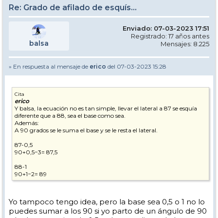
Re: Grado de afilado de esquís...
Enviado: 07-03-2023 17:51
Registrado: 17 años antes
balsa
Mensajes: 8.225
» En respuesta al mensaje de
erico
del 07-03-2023 15:28
Cita
erico
Y balsa, la ecuación no es tan simple, llevar el lateral a 87 se esquía
diferente que a 88, sea el base como sea.
Además:
A 90 grados se le suma el base y se le resta el lateral.
87-0,5
90+0,5−3= 87,5
88-1
90+1−2= 89
Yo tampoco tengo idea, pero la base sea 0,5 o 1 no lo
puedes sumar a los 90 si yo parto de un ángulo de 90