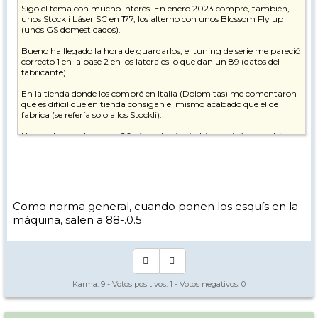
Sigo el tema con mucho interés. En enero 2023 compré, también,
unos Stockli Láser SC en 177, los alterno con unos Blossom Fly up
(unos GS domesticados).
Bueno ha llegado la hora de guardarlos, el tuning de serie me pareció
correcto 1 en la base 2 en los laterales lo que dan un 89 (datos del
fabricante).
En la tienda donde los compré en Italia (Dolomitas) me comentaron
que es difícil que en tienda consigan el mismo acabado que el de
fabrica (se refería solo a los Stockli).
He estado con ellos unos 20 días, y bastante bien, quizá me hubiese
gustado un poco más de grip en nieve dura/hielo, esa que te
encuentras debajo de algún cañón girafa.
Qué opináis?
Aunque tengo mucha confianza en el skiman habitual, me da
Como norma general, cuando ponen los esquís en la
miedo que empiece a cambiar el setting de fabrica. A veces, aunque
máquina, salen a 88-.0.5
tengan magníficas máquinas Montana, los discos cerámicos cuestan
un web y no se cambian con la frecuencia habitual.
Abro oídos y gracias!
Karma:
9
- Votos positivos:
1
- Votos negativos:
0