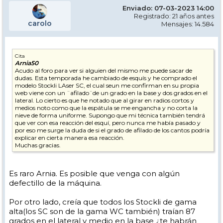
Enviado: 07-03-2023 14:00
Registrado: 21 años antes
carolo
Mensajes: 14.584
Cita
Arnia50
Acudo al foro para ver si alguien del mismo me puede sacar de
dudas. Esta temporada he cambiado de esquís y he comprado el
modelo Stockli LAser SC, el cual seun me confirman en su propia
web viene con un ¨afilado¨de un grado en la base y dos grados en el
lateral. Lo cierto es que he notado que al girar en radios cortos y
medios noto como que la espátula se me engancha y no corta la
nieve de forma uniforme. Supongo que mi técnica también tendrá
que ver con esa reacción del esquí, pero nunca me había pasado y
por eso me surge la duda de si el grado de afilado de los cantos podría
explicar en cierta manera esa reacción.
Muchas gracias.
Es raro Arnia. Es posible que venga con algún
defectillo de la máquina.
Por otro lado, creía que todos los Stockli de gama
alta(los SC son de la gama WC también) traían 87
grados en el lateral y medio en la base ¿te habrán