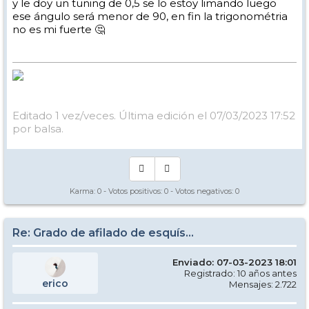
y le doy un tuning de 0,5 se lo estoy limando luego
ese ángulo será menor de 90, en fin la trigonométria
no es mi fuerte 🤔
Editado 1 vez/veces. Última edición el 07/03/2023 17:52
por balsa.
Karma:
0
- Votos positivos:
0
- Votos negativos:
0
Re: Grado de afilado de esquís...
Enviado: 07-03-2023 18:01
Registrado: 10 años antes
erico
Mensajes: 2.722