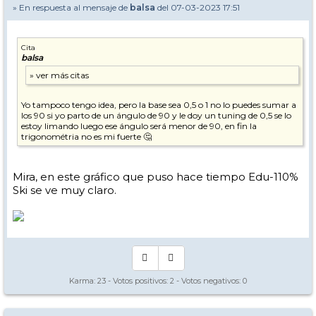
» En respuesta al mensaje de
balsa
del 07-03-2023 17:51
Cita
balsa
Yo tampoco tengo idea, pero la base sea 0,5 o 1 no lo puedes sumar a
los 90 si yo parto de un ángulo de 90 y le doy un tuning de 0,5 se lo
estoy limando luego ese ángulo será menor de 90, en fin la
trigonométria no es mi fuerte 🤔
Mira, en este gráfico que puso hace tiempo Edu-110%
Ski se ve muy claro.
Karma:
23
- Votos positivos:
2
- Votos negativos:
0