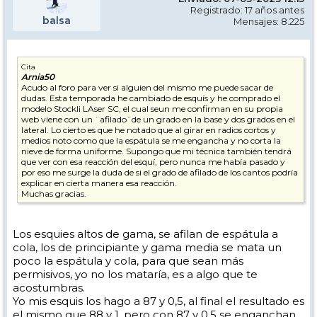
Registrado: 17 años antes
balsa
Mensajes: 8.225
Cita
Arnia50
Acudo al foro para ver si alguien del mismo me puede sacar de
dudas. Esta temporada he cambiado de esquís y he comprado el
modelo Stockli LAser SC, el cual seun me confirman en su propia
web viene con un ¨afilado¨de un grado en la base y dos grados en el
lateral. Lo cierto es que he notado que al girar en radios cortos y
medios noto como que la espátula se me engancha y no corta la
nieve de forma uniforme. Supongo que mi técnica también tendrá
que ver con esa reacción del esquí, pero nunca me había pasado y
por eso me surge la duda de si el grado de afilado de los cantos podría
explicar en cierta manera esa reacción.
Muchas gracias.
Los esquies altos de gama, se afilan de espátula a
cola, los de principiante y gama media se mata un
poco la espátula y cola, para que sean más
permisivos, yo no los mataría, es a algo que te
acostumbras.
Yo mis esquis los hago a 87 y 0,5, al final el resultado es
el mismo que 88 y 1, pero con 87 y 0,5 se enganchan