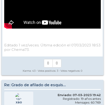
Editado 1 vez/veces. Última edición el 07/03/2023 18:53
por Chema73.
Karma:
43
- Votos positivos:
3
- Votos negativos:
0
Re: Grado de afilado de esquís...
Enviado: 07-03-2023 19:42
Registrado: 19 años antes
xao
Mensajes: 60.769