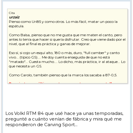
Cita
urzaiz
Pienso como Uri85 y como otros. Lo más fácil, matar un poco la
espátula.
Como Balsa, pienso que no me gusta que me maten el canto, pero
antes lo tenía que hacer si quería disfrutar. Creo que viene dado por el
nivel, que al final es práctica y ganas de mejorar.
Eso sí, si cojo un esquí alto, 180 o más, duro, "full camber" y canto
vivo... (típico GS).... Me doy cuenta enseguida de que no está
"matado"... Cuesta mucho.... Lo dicho, más práctica, ir al ataque... Lo
que necesita un GS.
Como Carolo, también pienso que la marca los sacaba a 87-0,5.
Por cierto que últimamente veo en otras marcas y talleres
que se usa mucho el 87-0,75. La cosa es que lo he probado
y me gusta. Y, un dato que me llama la atención, en un "all
mountain" con patín. No sé si os llama la atención también a
vosotros.
Saludos, buena semana.
Los Volkl RTM 84 que usé hace ya unas temporadas,
pregunté a cuánto venían de fábrica y mira qué me
respondieron de Carving Sport...