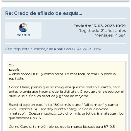
Re: Grado de afilado de esquís...
Enviado: 13-03-2023 10:39
Registrado: 21 años antes
carolo
Mensajes: 14.584
» En respuesta al mensaje de
urzaiz
del 13-03-2023 09:57
Cita
urzaiz
Pienso como Uri85 y como otros. Lo más fácil, matar un poco la
espátula.
Como Balsa, pienso que no me gusta que me maten el canto, pero
antes lo tenía que hacer si quería disfrutar. Creo que viene dado por el
nivel, que al final es práctica y ganas de mejorar.
Eso sí, si cojo un esquí alto, 180 o más, duro, "full camber" y canto
vivo... (típico GS).... Me doy cuenta enseguida de que no está
"matado"... Cuesta mucho.... Lo dicho, más práctica, ir al ataque... Lo
que necesita un GS.
Como Carolo, también pienso que la marca los sacaba a 87-0,5.