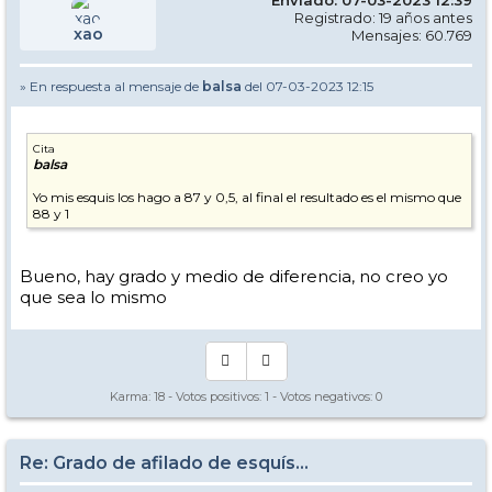
Enviado: 07-03-2023 12:39
Registrado: 19 años antes
xao
Mensajes: 60.769
» En respuesta al mensaje de
balsa
del 07-03-2023 12:15
Cita
balsa
Yo mis esquis los hago a 87 y 0,5, al final el resultado es el mismo que
88 y 1
Bueno, hay grado y medio de diferencia, no creo yo
que sea lo mismo
Karma:
18
- Votos positivos:
1
- Votos negativos:
0
Re: Grado de afilado de esquís...