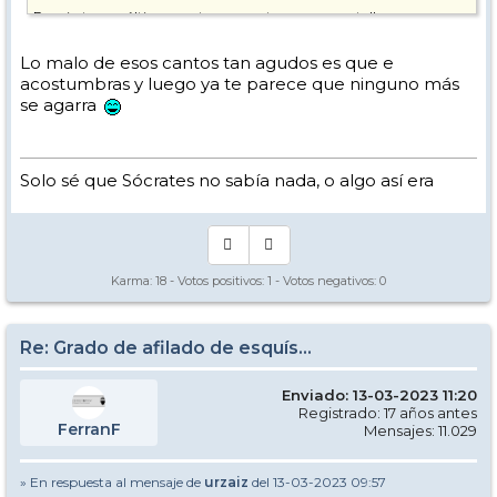
Por cierto que últimamente veo en otras marcas y talleres que se usa
mucho el 87-0,75. La cosa es que lo he probado y me gusta. Y, un
dato que me llama la atención, en un "all mountain" con patín. No
Lo malo de esos cantos tan agudos es que e
sé si os llama la atención también a vosotros.
acostumbras y luego ya te parece que ninguno más
Saludos, buena semana.
se agarra
Solo sé que Sócrates no sabía nada, o algo así era
Karma:
18
- Votos positivos:
1
- Votos negativos:
0
Re: Grado de afilado de esquís...
Enviado: 13-03-2023 11:20
Registrado: 17 años antes
FerranF
Mensajes: 11.029
» En respuesta al mensaje de
urzaiz
del 13-03-2023 09:57