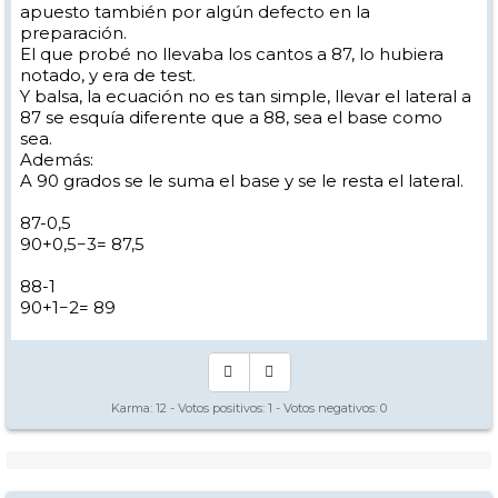
apuesto también por algún defecto en la
preparación.
El que probé no llevaba los cantos a 87, lo hubiera
notado, y era de test.
Y balsa, la ecuación no es tan simple, llevar el lateral a
87 se esquía diferente que a 88, sea el base como
sea.
Además:
A 90 grados se le suma el base y se le resta el lateral.
87-0,5
90+0,5−3= 87,5
88-1
90+1−2= 89
Karma:
12
- Votos positivos:
1
- Votos negativos:
0