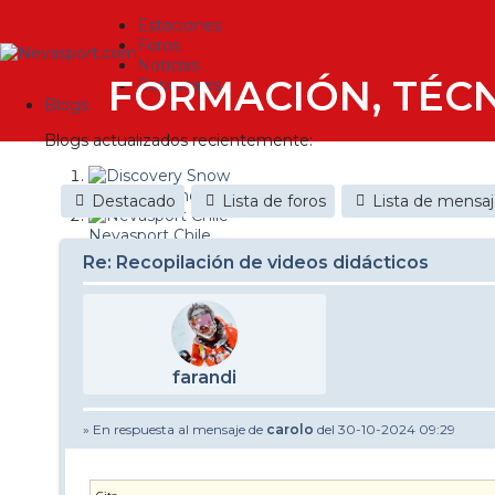
Estaciones
Foros
Noticias
FORMACIÓN, TÉCN
Reportajes
Blogs
Blogs actualizados recientemente:
Discovery Snow
Destacado
Lista de foros
Lista de mensa
Nevasport Chile
Re: Recopilación de videos didácticos
Esquiaryviajar.com
nevasport blog
Brasil
farandi
It's a powder da
» En respuesta al mensaje de
carolo
del 30-10-2024 09:29
Diario de un friki
Revista NIX