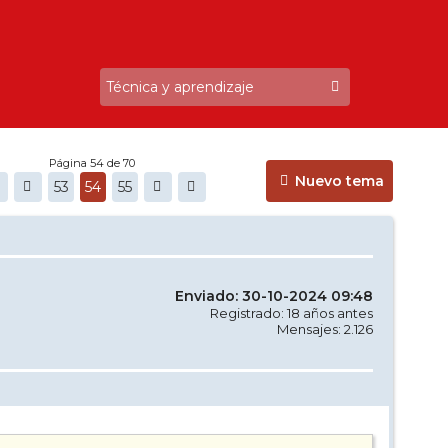
Página 54 de 70
Nuevo tema
53
54
55
Enviado: 30-10-2024 09:48
Registrado: 18 años antes
Mensajes: 2.126