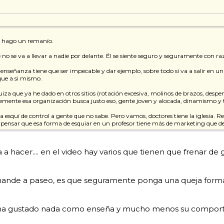
me hago un remanío.
ue no se va a llevar a nadie por delante. Él se siente seguro y seguramente con ra
enseñanza tiene que ser impecable y dar ejemplo, sobre todo si va a salir en un
que a si mismo.
za que ya he dado en otros sitios (rotación excesiva, molinos de brazos, despendo
lemente esa organización busca justo eso, gente joven y alocada, dinamismo y ta
 esquí de control a gente que no sabe. Pero vamos, doctores tiene la iglesia. Res
pensar que esa forma de esquiar en un profesor tiene más de marketing que de 
ue va a hacer.... en el video hay varios que tienen que frenar 
e mande a paseo, es que seguramente ponga una queja form
me ha gustado nada como enseña y mucho menos su comport