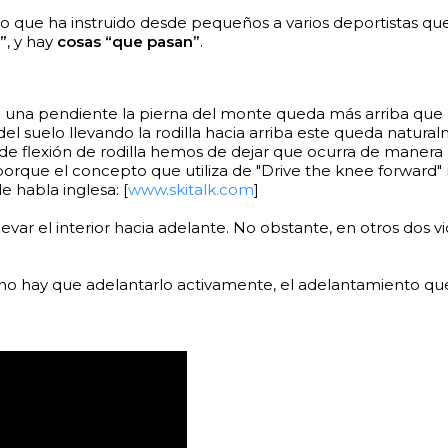
o que ha instruido desde pequeños a varios deportistas que
”
, y hay
cosas “que pasan”
.
na pendiente la pierna del monte queda más arriba que la 
el suelo llevando la rodilla hacia arriba este queda natur
 de flexión de rodilla hemos de dejar que ocurra de manera
porque el concepto que utiliza de "Drive the knee forwar
e habla inglesa: [
www.skitalk.com
]
levar el interior hacia adelante. No obstante, en otros dos
r no hay que adelantarlo activamente, el adelantamiento qu