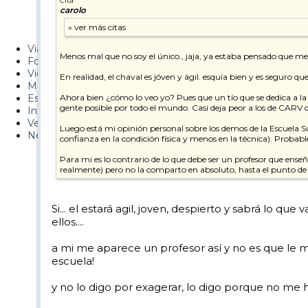
Cita
carolo
Metiendo Cantos
PUCAF - Blog
Viajes
Menos mal que no soy el único., jaja, ya estaba pensado que 
Fotos
Videos
En realidad, el chaval es jóven y ágil. esquía bien y es seguro q
Material
Esquí Pro
Ahora bien ¿cómo lo veo yo? Pues que un tío que se dedica a la 
gente posible por todo el mundo. Casi deja peor a los de CARV 
Infonieve
Verano
Luego está mi opinión personal sobre los demos de la Escuela Sui
Nevalog
confianza en la condición física y menos en la técnica). Probab
Para mi es lo contrario de lo que debe ser un profesor que enseña
realmente) pero no la comparto en absoluto, hasta el punto de 
Si... el estará agil, joven, despierto y sabrá lo q
ellos....
a mi me aparece un profesor así y no es que l
escuela!
y no lo digo por exagerar, lo digo porque no 