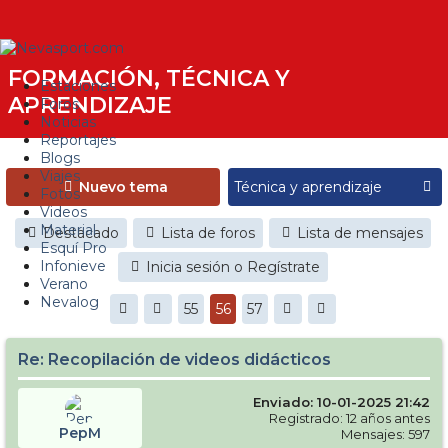
FORMACIÓN, TÉCNICA Y
Estaciones
APRENDIZAJE
Foros
Noticias
Reportajes
Blogs
Viajes
Nuevo tema
Fotos
Videos
Material
Destacado
Lista de foros
Lista de mensajes
Esquí Pro
Infonieve
Inicia sesión o Regístrate
Verano
Nevalog
55
56
57
Re: Recopilación de videos didácticos
Enviado: 10-01-2025 21:42
Registrado: 12 años antes
PepM
Mensajes: 597