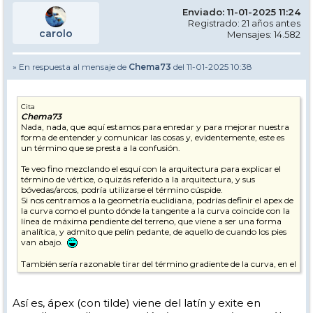
Enviado: 11-01-2025 11:24
Registrado: 21 años antes
carolo
Mensajes: 14.582
» En respuesta al mensaje de
Chema73
del 11-01-2025 10:38
Cita
Chema73
Nada, nada, que aquí estamos para enredar y para mejorar nuestra
forma de entender y comunicar las cosas y, evidentemente, este es
un término que se presta a la confusión.
Te veo fino mezclando el esquí con la arquitectura para explicar el
término de vértice, o quizás referido a la arquitectura, y sus
bóvedas/arcos, podría utilizarse el término cúspide.
Si nos centramos a la geometría euclidiana, podrías definir el apex de
la curva como el punto dónde la tangente a la curva coincide con la
línea de máxima pendiente del terreno, que viene a ser una forma
analítica, y admito que pelín pedante, de aquello de cuando los pies
van abajo.
También sería razonable tirar del término gradiente de la curva, en el
sentido de la pendiente variable que tiene la curva según la
trazamos, y que parte de ser horizontal (gradiente cero) al inicio y al
final y máximo en el vértice. O la derivada del gradiente que sería el
Así es, ápex (con tilde) viene del latín y exite en
signo de la variación de la pendiente de la tangente, que nos llevaría a