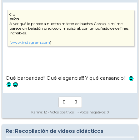
Cita
erico
A ver qué le parece a nuestro máster de baches Carolo, a mi me
parece un bajadón precioso y magistral, con un puñado de delfines
increibles.
[
www.instagram.com
]
Qué barbaridad!! Qué elegancia!!! Y qué cansancio!!!
Karma:
12
- Votos positivos:
1
- Votos negativos:
0
Re: Recopilación de videos didácticos