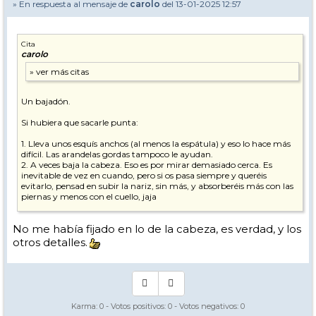
» En respuesta al mensaje de
carolo
del 13-01-2025 12:57
Cita
carolo
Un bajadón.
Si hubiera que sacarle punta:
1. Lleva unos esquís anchos (al menos la espátula) y eso lo hace más
difícil. Las arandelas gordas tampoco le ayudan.
2. A veces baja la cabeza. Eso es por mirar demasiado cerca. Es
inevitable de vez en cuando, pero si os pasa siempre y queréis
evitarlo, pensad en subir la nariz, sin más, y absorberéis más con las
piernas y menos con el cuello, jaja
Esos muchachos esquían muy bien y, como digo siempre, son un
No me había fijado en lo de la cabeza, es verdad, y los
ejemplo
otros detalles.
Karma:
0
- Votos positivos:
0
- Votos negativos:
0