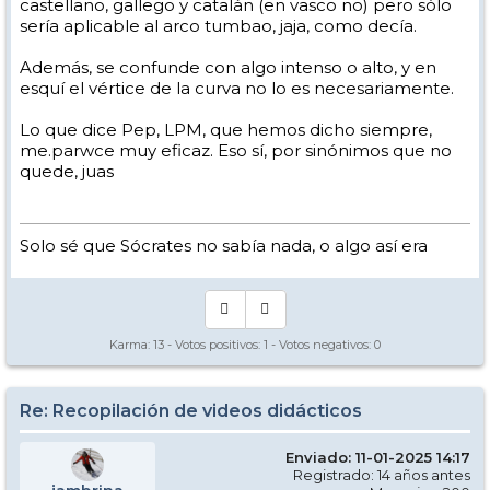
castellano, gallego y catalán (en vasco no) pero sólo
esa variación de ser positivo a negativo (aumento de la pendiente o
reducción de la pendiente) y que ese cambio de signo se produce
sería aplicable al arco tumbao, jaja, como decía.
justo en el vértice de la curva.
Además, se confunde con algo intenso o alto, y en
En fin, distintas formas de ver un mismo concepto, pero al que no
esquí el vértice de la curva no lo es necesariamente.
acabo de encontrarle una palabra de esas que sea tan intuitiva y útil
que no necesita explicación, como esa expresión tan útil y
significativa de "ponte de pie".
Lo que dice Pep, LPM, que hemos dicho siempre,
me.parwce muy eficaz. Eso sí, por sinónimos que no
Adoptemos vértice o ese momento en el que los pies van pabajo, en
quede, juas
espera de ver si entre todos encontramos un término sintético más
intuitivo para no tirar de un término british igual de equívoco y que
encima nos viene importado de fuera (aunque creo que ápex
también existe en castellano con el significado de extremo superior
[
dle.rae.es
]ápex)
Solo sé que Sócrates no sabía nada, o algo así era
¡Toma rollo!
Karma:
13
- Votos positivos:
1
- Votos negativos:
0
Re: Recopilación de videos didácticos
Enviado: 11-01-2025 14:17
Registrado: 14 años antes