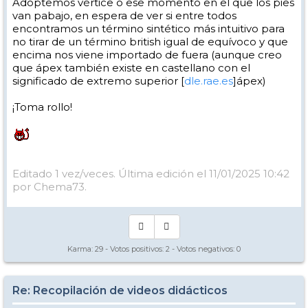
Adoptemos vértice o ese momento en el que los pies
van pabajo, en espera de ver si entre todos
encontramos un término sintético más intuitivo para
no tirar de un término british igual de equívoco y que
encima nos viene importado de fuera (aunque creo
que ápex también existe en castellano con el
significado de extremo superior [
dle.rae.es
]ápex)
¡Toma rollo!
Editado 1 vez/veces. Última edición el 11/01/2025 10:42
por Chema73.
Karma:
29
- Votos positivos:
2
- Votos negativos:
0
Re: Recopilación de videos didácticos