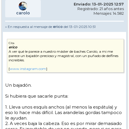
Enviado: 13-01-2025 12:57
Registrado: 21 años antes
carolo
Mensajes: 14.582
» En respuesta al mensaje de
erico
del 13-01-2025 10:51
Cita
erico
A ver qué le parece a nuestro máster de baches Carolo, a mi me
parece un bajadón precioso y magistral, con un puñado de delfines
increibles.
[
www.instagram.com
]
Un bajadón.
Si hubiera que sacarle punta:
1. Lleva unos esquís anchos (al menos la espátula) y
eso lo hace más difícil. Las arandelas gordas tampoco
le ayudan.
2. A veces baja la cabeza. Eso es por mirar demasiado
cerca. Es inevitable de vez en cuando, pero si os pasa