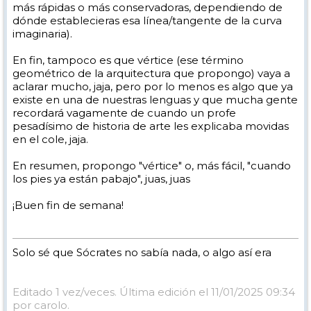
más rápidas o más conservadoras, dependiendo de
dónde establecieras esa línea/tangente de la curva
imaginaria).
En fin, tampoco es que vértice (ese término
geométrico de la arquitectura que propongo) vaya a
aclarar mucho, jaja, pero por lo menos es algo que ya
existe en una de nuestras lenguas y que mucha gente
recordará vagamente de cuando un profe
pesadísimo de historia de arte les explicaba movidas
en el cole, jaja.
En resumen, propongo "vértice" o, más fácil, "cuando
los pies ya están pabajo", juas, juas
¡Buen fin de semana!
Solo sé que Sócrates no sabía nada, o algo así era
Editado 1 vez/veces. Última edición el 11/01/2025 09:34
por carolo.