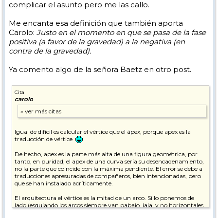
complicar el asunto pero me las callo.
Me encanta esa definición que también aporta
Carolo:
Justo en el momento en que se pasa de la fase
positiva (a favor de la gravedad) a la negativa (en
contra de la gravedad).
Ya comento algo de la señora Baetz en otro post.
Cita
carolo
Igual de difícil es calcular el vértice que el ápex, porque apex es la
traducción de vértice
De hecho, apex es la parte más alta de una figura geométrica, por
tanto, en puridad, el apex de una curva sería su desencadenamiento,
no la parte que coincide con la máxima pendiente. El error se debe a
traducciones apresuradas de compañeros, bien intencionadas, pero
que se han instalado acríticamente.
El arquitectura el vértice es la mitad de un arco. Si lo ponemos de
lado (esquiando los arcos siempre van pabajo, jaja, y no horizontales
como en las casas) el vértice del arco coincide con la línea de máxima