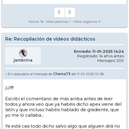
pendiente. Justo en el momento en que se pasa de la fase positiva (a
favor de la gravedad) a la negativa (en contra de la gravedad).
Este es el sentido que se le da a apex de la curva en el inglés del esquí,
y el que le quiso dar el compañero que lo tradujo así o, mejor dicho,
Karma:
18
- Votos positivos:
1
- Votos negativos:
0
no lo tradujo, sino que lo puso en inglés directamente, sin que la
mayoría de la gente entendiera bien a qué se refería.
¡Cómo mola discutir en plan así en plan sesudos, eh, Chema!
Re: Recopilación de videos didácticos
Enviado: 11-01-2025 14:24
Registrado: 14 años antes
jambrina
Mensajes: 200
» En respuesta al mensaje de
Chema73
del 11-01-2025 10:38
¡Uff!
Escribí el comentario de más arriba antes de leer
todos y ahora veo que ya habéis dicho apex viene del
latín y que incluso habéis hablado de gradiente, que
yo me lo callaba...
Ya está casi todo dicho salvo algo que alguien dirá no