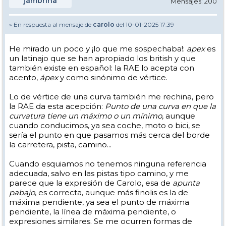
jambrina
Mensajes: 200
» En respuesta al mensaje de
carolo
del 10-01-2025 17:39
He mirado un poco y ¡lo que me sospechaba!:
apex
es
un latinajo que se han apropiado los british y que
también existe en español: la RAE lo acepta con
acento,
ápex
y como sinónimo de vértice.
Lo de vértice de una curva también me rechina, pero
la RAE da esta acepción:
Punto de una curva en que la
curvatura tiene un máximo o un mínimo
, aunque
cuando conducimos, ya sea coche, moto o bici, se
sería el punto en que pasamos más cerca del borde
la carretera, pista, camino...
Cuando esquiamos no tenemos ninguna referencia
adecuada, salvo en las pistas tipo camino, y me
parece que la expresión de Carolo, esa de
apunta
pabajo
, es correcta, aunque más finolis es la de
máxima pendiente, ya sea el punto de máxima
pendiente, la línea de máxima pendiente, o
expresiones similares. Se me ocurren formas de