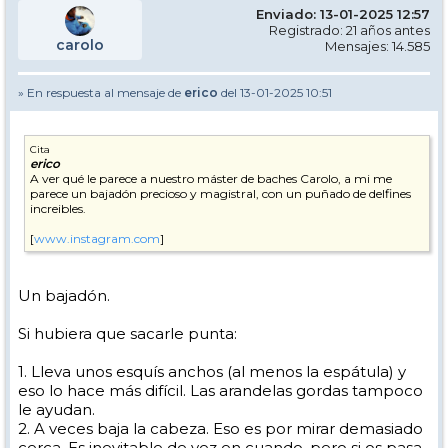
Enviado: 13-01-2025 12:57
Registrado: 21 años antes
carolo
Mensajes: 14.585
» En respuesta al mensaje de
erico
del 13-01-2025 10:51
Cita
erico
A ver qué le parece a nuestro máster de baches Carolo, a mi me
parece un bajadón precioso y magistral, con un puñado de delfines
increibles.
[
www.instagram.com
]
Un bajadón.
Si hubiera que sacarle punta:
1. Lleva unos esquís anchos (al menos la espátula) y
eso lo hace más difícil. Las arandelas gordas tampoco
le ayudan.
2. A veces baja la cabeza. Eso es por mirar demasiado
cerca. Es inevitable de vez en cuando, pero si os pasa