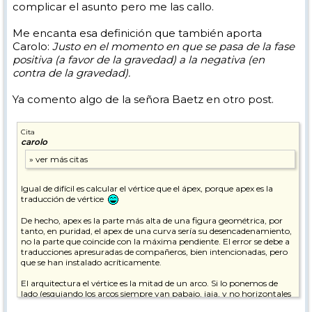
complicar el asunto pero me las callo.
Me encanta esa definición que también aporta
Carolo:
Justo en el momento en que se pasa de la fase
positiva (a favor de la gravedad) a la negativa (en
contra de la gravedad).
Ya comento algo de la señora Baetz en otro post.
Cita
carolo
Igual de difícil es calcular el vértice que el ápex, porque apex es la
traducción de vértice
De hecho, apex es la parte más alta de una figura geométrica, por
tanto, en puridad, el apex de una curva sería su desencadenamiento,
no la parte que coincide con la máxima pendiente. El error se debe a
traducciones apresuradas de compañeros, bien intencionadas, pero
que se han instalado acríticamente.
El arquitectura el vértice es la mitad de un arco. Si lo ponemos de
lado (esquiando los arcos siempre van pabajo, jaja, y no horizontales
como en las casas) el vértice del arco coincide con la línea de máxima