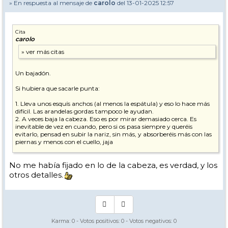
» En respuesta al mensaje de
carolo
del 13-01-2025 12:57
Cita
carolo
Un bajadón.
Si hubiera que sacarle punta:
1. Lleva unos esquís anchos (al menos la espátula) y eso lo hace más
difícil. Las arandelas gordas tampoco le ayudan.
2. A veces baja la cabeza. Eso es por mirar demasiado cerca. Es
inevitable de vez en cuando, pero si os pasa siempre y queréis
evitarlo, pensad en subir la nariz, sin más, y absorberéis más con las
piernas y menos con el cuello, jaja
Esos muchachos esquían muy bien y, como digo siempre, son un
No me había fijado en lo de la cabeza, es verdad, y los
ejemplo
otros detalles.
Karma:
0
- Votos positivos:
0
- Votos negativos:
0