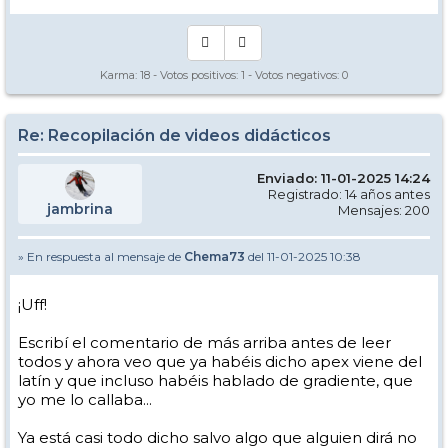
pendiente. Justo en el momento en que se pasa de la fase positiva (a
favor de la gravedad) a la negativa (en contra de la gravedad).
Este es el sentido que se le da a apex de la curva en el inglés del esquí,
y el que le quiso dar el compañero que lo tradujo así o, mejor dicho,
Karma:
18
- Votos positivos:
1
- Votos negativos:
0
no lo tradujo, sino que lo puso en inglés directamente, sin que la
mayoría de la gente entendiera bien a qué se refería.
¡Cómo mola discutir en plan así en plan sesudos, eh, Chema!
Re: Recopilación de videos didácticos
Enviado: 11-01-2025 14:24
Registrado: 14 años antes
jambrina
Mensajes: 200
» En respuesta al mensaje de
Chema73
del 11-01-2025 10:38
¡Uff!
Escribí el comentario de más arriba antes de leer
todos y ahora veo que ya habéis dicho apex viene del
latín y que incluso habéis hablado de gradiente, que
yo me lo callaba...
Ya está casi todo dicho salvo algo que alguien dirá no