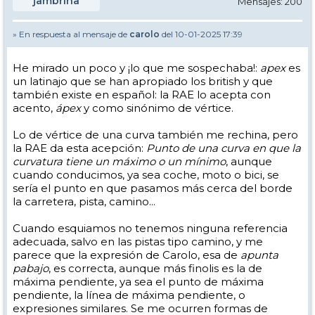
jambrina
Mensajes: 200
» En respuesta al mensaje de
carolo
del 10-01-2025 17:39
He mirado un poco y ¡lo que me sospechaba!:
apex
es
un latinajo que se han apropiado los british y que
también existe en español: la RAE lo acepta con
acento,
ápex
y como sinónimo de vértice.
Lo de vértice de una curva también me rechina, pero
la RAE da esta acepción:
Punto de una curva en que la
curvatura tiene un máximo o un mínimo
, aunque
cuando conducimos, ya sea coche, moto o bici, se
sería el punto en que pasamos más cerca del borde
la carretera, pista, camino...
Cuando esquiamos no tenemos ninguna referencia
adecuada, salvo en las pistas tipo camino, y me
parece que la expresión de Carolo, esa de
apunta
pabajo
, es correcta, aunque más finolis es la de
máxima pendiente, ya sea el punto de máxima
pendiente, la línea de máxima pendiente, o
expresiones similares. Se me ocurren formas de