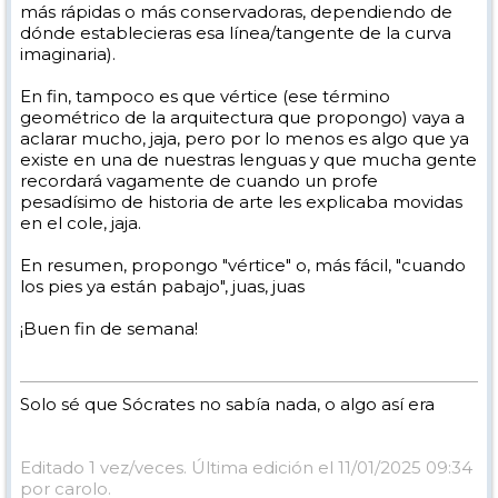
más rápidas o más conservadoras, dependiendo de
dónde establecieras esa línea/tangente de la curva
imaginaria).
En fin, tampoco es que vértice (ese término
geométrico de la arquitectura que propongo) vaya a
aclarar mucho, jaja, pero por lo menos es algo que ya
existe en una de nuestras lenguas y que mucha gente
recordará vagamente de cuando un profe
pesadísimo de historia de arte les explicaba movidas
en el cole, jaja.
En resumen, propongo "vértice" o, más fácil, "cuando
los pies ya están pabajo", juas, juas
¡Buen fin de semana!
Solo sé que Sócrates no sabía nada, o algo así era
Editado 1 vez/veces. Última edición el 11/01/2025 09:34
por carolo.