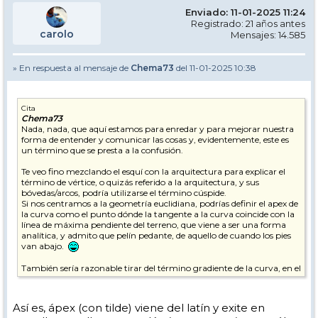
Enviado: 11-01-2025 11:24
Registrado: 21 años antes
carolo
Mensajes: 14.585
» En respuesta al mensaje de
Chema73
del 11-01-2025 10:38
Cita
Chema73
Nada, nada, que aquí estamos para enredar y para mejorar nuestra
forma de entender y comunicar las cosas y, evidentemente, este es
un término que se presta a la confusión.
Te veo fino mezclando el esquí con la arquitectura para explicar el
término de vértice, o quizás referido a la arquitectura, y sus
bóvedas/arcos, podría utilizarse el término cúspide.
Si nos centramos a la geometría euclidiana, podrías definir el apex de
la curva como el punto dónde la tangente a la curva coincide con la
línea de máxima pendiente del terreno, que viene a ser una forma
analítica, y admito que pelín pedante, de aquello de cuando los pies
van abajo.
También sería razonable tirar del término gradiente de la curva, en el
sentido de la pendiente variable que tiene la curva según la
trazamos, y que parte de ser horizontal (gradiente cero) al inicio y al
final y máximo en el vértice. O la derivada del gradiente que sería el
Así es, ápex (con tilde) viene del latín y exite en
signo de la variación de la pendiente de la tangente, que nos llevaría a