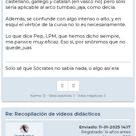
castellano, gallego y catalán (en vasco no) pero sólo
esa variación de ser positivo a negativo (aumento de la pendiente o
reducción de la pendiente) y que ese cambio de signo se produce
sería aplicable al arco tumbao, jaja, como decía.
justo en el vértice de la curva.
Además, se confunde con algo intenso o alto, y en
En fin, distintas formas de ver un mismo concepto, pero al que no
esquí el vértice de la curva no lo es necesariamente.
acabo de encontrarle una palabra de esas que sea tan intuitiva y útil
que no necesita explicación, como esa expresión tan útil y
significativa de "ponte de pie".
Lo que dice Pep, LPM, que hemos dicho siempre,
me.parwce muy eficaz. Eso sí, por sinónimos que no
Adoptemos vértice o ese momento en el que los pies van pabajo, en
quede, juas
espera de ver si entre todos encontramos un término sintético más
intuitivo para no tirar de un término british igual de equívoco y que
encima nos viene importado de fuera (aunque creo que ápex
también existe en castellano con el significado de extremo superior
[
dle.rae.es
]ápex)
Solo sé que Sócrates no sabía nada, o algo así era
¡Toma rollo!
Karma:
13
- Votos positivos:
1
- Votos negativos:
0
Re: Recopilación de videos didácticos
Enviado: 11-01-2025 14:17
Registrado: 14 años antes