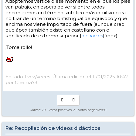
Adoptemos vértice o ese momento en el que los pies
van pabajo, en espera de ver si entre todos
encontramos un término sintético más intuitivo para
no tirar de un término british igual de equívoco y que
encima nos viene importado de fuera (aunque creo
que ápex también existe en castellano con el
significado de extremo superior [
dle.rae.es
]ápex)
¡Toma rollo!
Editado 1 vez/veces. Última edición el 11/01/2025 10:42
por Chema73.
Karma:
29
- Votos positivos:
2
- Votos negativos:
0
Re: Recopilación de videos didácticos