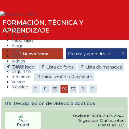
FORMACIÓN, TÉCNICA Y
Estaciones
APRENDIZAJE
Foros
Noticias
Reportajes
Blogs
Viajes
Nuevo tema
Fotos
Videos
Material
Destacado
Lista de foros
Lista de mensajes
Esquí Pro
Infonieve
Inicia sesión o Regístrate
Verano
Nevalog
55
56
57
Re: Recopilación de videos didácticos
Enviado: 10-01-2025 21:42
Registrado: 12 años antes
PepM
Mensajes: 597