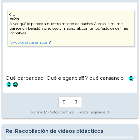
Cita
erico
A ver qué le parece a nuestro máster de baches Carolo, a mi me
parece un bajadón precioso y magistral, con un puñado de delfines
increibles.
[
www.instagram.com
]
Qué barbaridad!! Qué elegancia!!! Y qué cansancio!!!
Karma:
12
- Votos positivos:
1
- Votos negativos:
0
Re: Recopilación de videos didácticos