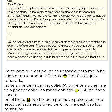
Cita
SeisEnUve
Los de JoSchi lo plantean de otra forma: ¿Sabes bajar por una pista
roja haciendo un paralelo mas o menos apañao (sin matarte)?
Entonces tienes nivel para el camp. Que ojo, yo he visto gente que se
ha apuntado a un Race Camp con una cuña "historiada" pero cuña
al fin y al cabo. Vamos, lo que sería un B-Alto o C-bajo aquí en
Ispanistán. Con dos cojones.
[...]
Va, no me enrrollo mas, creo que con el ejemplo se ve claramente a lo
que me refiero con "fijase objetivos" o metas. No se trata de renacer
cual ave fénix de las cenizas de tu esquí previo convertida en la
Mancuso o algo similar, es mas bien una progresión continua que
poco a poco te va dando lo que necesitas para ir creciendo hasta que
un día te miras y dices "jodó, como hemos cambiado". Algo así me
está pasando a mi, aunque aún me queda para llegar a mi objetivo
soñado. Pero nos vamos acercando
Corto para que ocupe menos espacio pero me lo he
leído detenidamente. ¡Gracias!
No sé si esquío
retrasada,
no sé si me derrapan las colas. (A lo mejor alguien me
va a poder echar una mano con eso
) Sí, me hago
cacota
en el hielo.
No he ido a por nieve polvo y cuando
estoy cansada esquío feo pero no me destrozo los
músculos.