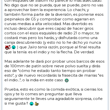
con esquises de Slalom no parece lo mas adecuado.
No digo que no se pueda, que se puede, pero no vas
a aprovechar bien la experiencia. Lo chachi, y
también forma parte de la diversión, es ponerse esos
pepinakos de GS y comprobar como agarran en
curvas medias a alta velocidad. Mas divertido es
incluso descubrir que eres capaz de hacer giros
cortos con el esos esquisiles de radio 21 o mayor, te
costará mas pero los harás, y disfrutarás como una
canija descubriendo (y esto no lo he dicho yo nunca
) que
Jairo tenía razón
, porque al final resulta
que la tenía: es el indio y no la flecha. De verdad.
Mas adelante te dará por probar unos barcos de esos
de 100mm de patín sobre nieve polvo suelta y dirás
eso de "cómo he estado tanto tiempo sin probar
esto", y de nuevo recordarás la frasecita de marras "es
el indio...", o la india en este caso
Prueba, esto es como la comida exótica, si cierras los
ojos y te lo comes sin preguntar que lleva
seguramente te lleves una agradable sorpresa, coñe
si me gusta !!