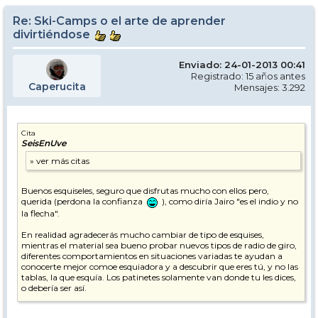
Re: Ski-Camps o el arte de aprender
divirtiéndose
Enviado: 24-01-2013 00:41
Registrado: 15 años antes
Caperucita
Mensajes: 3.292
Cita
SeisEnUve
Buenos esquiseles, seguro que disfrutas mucho con ellos pero,
querida (perdona la confianza
), como diría Jairo "es el indio y no
la flecha".
En realidad agradecerás mucho cambiar de tipo de esquises,
mientras el material sea bueno probar nuevos tipos de radio de giro,
diferentes comportamientos en situaciones variadas te ayudan a
conocerte mejor comoe esquiadora y a descubrir que eres tú, y no las
tablas, la que esquía. Los patinetes solamente van donde tu les dices,
o debería ser así.
Por no mencionar que meterse en un trazado de GS con esquises de