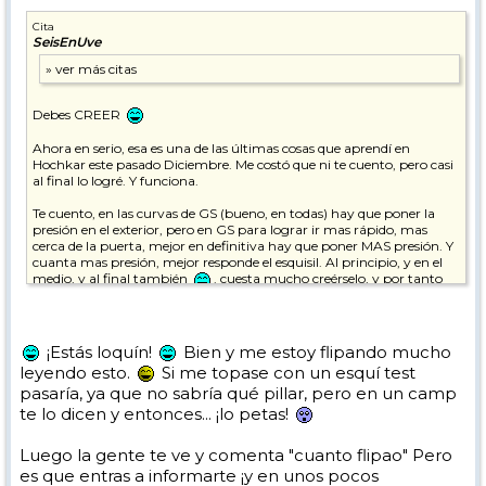
Cita
SeisEnUve
Debes CREER
Ahora en serio, esa es una de las últimas cosas que aprendí en
Hochkar este pasado Diciembre. Me costó que ni te cuento, pero casi
al final lo logré. Y funciona.
Te cuento, en las curvas de GS (bueno, en todas) hay que poner la
presión en el exterior, pero en GS para lograr ir mas rápido, mas
cerca de la puerta, mejor en definitiva hay que poner MAS presión. Y
cuanta mas presión, mejor responde el esquisil. Al principio, y en el
medio, y al final también
. cuesta mucho creérselo, y por tanto
no confías en que vaya a funcionar. Y por tanto no lo haces, y como
no lo haces, no consigues progresar.
De repente viene la bajada buena. Te dices "presión al exterior eh,
¡Estás loquín!
Bien y me estoy flipando mucho
MAS presión, ok, ahí voy, que sea lo que dios quiera". Y te lanzas. Y
leyendo esto.
Si me topase con un esquí test
según estás donde tienes que estar empiezas a apretar como loco.
pasaría, ya que no sabría qué pillar, pero en un camp
Vacías la mente, solo presión al exterior, piensas "jodó lo estoy
poniendo todo ahí" (aunque luego descubres que aún se puede poner
te lo dicen y entonces... ¡lo petas!
mucha mas
) y funciona. FUNCIONA !!
Luego la gente te ve y comenta "cuanto flipao" Pero
Hay que creer Aeon, hay que creer. I WANT TO BELIEVE
es que entras a informarte ¡y en unos pocos