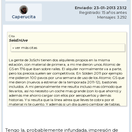
Enviado: 23-01-2013 23:12
Registrado: 15 años antes
Caperucita
Mensajes: 3.292
Cita
SeisEnUve
La gente de JoSchi tienen dos alquileres propios en la misma
estación, con material de primera, a mi me dieron unos Atomic de
GS en 176 que iban sobre raíles. El alquiler normalmente va a parte,
pero los precios suelen ser competitivos. En Sölden 2011 por ejemplo
me pidieron 100 pavos por una semana de uso de los Atomic GS que
me dieron (nuevos a estrenar de la temporada 2011-12), bastones
incluidos. A mi personalmente me resulta incluso mas cómodo que
llevarlos, así no necesito un coche mas grande (con lo que ahorro) y
además me ahorro cargar con ellos por aeropuertos y demás
historias. Y si resulta que la línea aérea que lleves te cobra por el
material ni te cuento. Y además si un día quiero cambiar de tablas,
puedo sin problemas. De hecho tenían unos BBR allí que me quedé
con ganas de catarlos pero me faltó tiempo.
Yo en estos camps simplemente llevo mis botas y arreando. Todo lo
demás lo ponen ellos.
Tengo la, probablemente infundada, impresión de