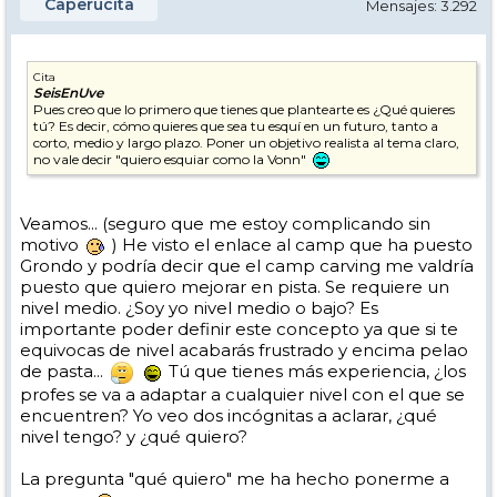
Caperucita
Mensajes: 3.292
Cita
SeisEnUve
Pues creo que lo primero que tienes que plantearte es ¿Qué quieres
tú? Es decir, cómo quieres que sea tu esquí en un futuro, tanto a
corto, medio y largo plazo. Poner un objetivo realista al tema claro,
no vale decir "quiero esquiar como la Vonn"
Veamos... (seguro que me estoy complicando sin
motivo
) He visto el enlace al camp que ha puesto
Grondo y podría decir que el camp carving me valdría
puesto que quiero mejorar en pista. Se requiere un
nivel medio. ¿Soy yo nivel medio o bajo? Es
importante poder definir este concepto ya que si te
equivocas de nivel acabarás frustrado y encima pelao
de pasta...
Tú que tienes más experiencia, ¿los
profes se va a adaptar a cualquier nivel con el que se
encuentren? Yo veo dos incógnitas a aclarar, ¿qué
nivel tengo? y ¿qué quiero?
La pregunta "qué quiero" me ha hecho ponerme a