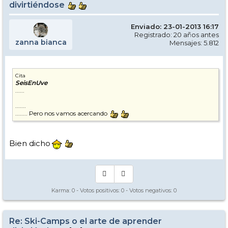
divirtiéndose
Enviado: 23-01-2013 16:17
Registrado: 20 años antes
zanna bianca
Mensajes: 5.812
Cita
SeisEnUve
......
.......
........ Pero nos vamos acercando
Bien dicho
Karma:
0
- Votos positivos:
0
- Votos negativos:
0
Re: Ski-Camps o el arte de aprender