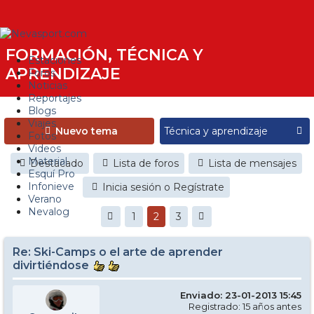
FORMACIÓN, TÉCNICA Y
Estaciones
APRENDIZAJE
Foros
Noticias
Reportajes
Blogs
Viajes
Nuevo tema
Fotos
Videos
Material
Destacado
Lista de foros
Lista de mensajes
Esquí Pro
Infonieve
Inicia sesión o Regístrate
Verano
Nevalog
1
2
3
Re: Ski-Camps o el arte de aprender
divirtiéndose
Enviado: 23-01-2013 15:45
Registrado: 15 años antes