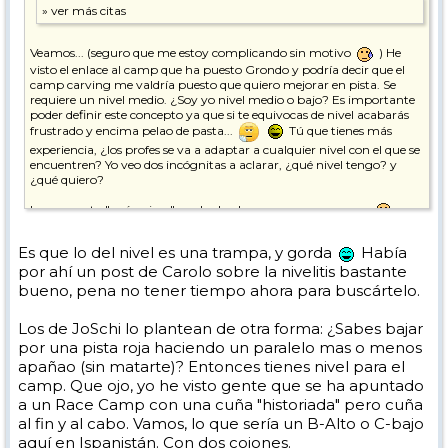
Veamos... (seguro que me estoy complicando sin motivo
) He
visto el enlace al camp que ha puesto Grondo y podría decir que el
camp carving me valdría puesto que quiero mejorar en pista. Se
requiere un nivel medio. ¿Soy yo nivel medio o bajo? Es importante
poder definir este concepto ya que si te equivocas de nivel acabarás
frustrado y encima pelao de pasta...
Tú que tienes más
experiencia, ¿los profes se va a adaptar a cualquier nivel con el que se
encuentren? Yo veo dos incógnitas a aclarar, ¿qué nivel tengo? y
¿qué quiero?
La pregunta "qué quiero" me ha hecho ponerme a pensar...
Es que lo del nivel es una trampa, y gorda
Había
por ahí un post de Carolo sobre la nivelitis bastante
bueno, pena no tener tiempo ahora para buscártelo.
Los de JoSchi lo plantean de otra forma: ¿Sabes bajar
por una pista roja haciendo un paralelo mas o menos
apañao (sin matarte)? Entonces tienes nivel para el
camp. Que ojo, yo he visto gente que se ha apuntado
a un Race Camp con una cuña "historiada" pero cuña
al fin y al cabo. Vamos, lo que sería un B-Alto o C-bajo
aquí en Ispanistán. Con dos cojones.