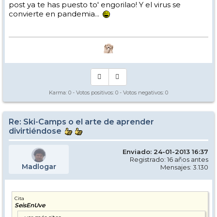
post ya te has puesto to' engorilao! Y el virus se
Y cuando crees, funciona. De verdad. No para irse directo a la copa del
mundo obviamente no nos pasemos de flipe, pero si para encontrar
convierte en pandemia...
tu click, ese click que desbloquea el siguiente nivel. Y te da vida extra
en esta partida tan apasionante.
Por cierto, en la clasificación del Cowboy yo soy el bicho raro, tengo
un poco de casi todos menos del pofesional
Aunque creo que estoy entre el fanático y el wanabee experto. El día
que aprenda de verdad entonces si seré un experto, para entonces
veré si además intento disimularlo como dice el Albert
Karma:
0
- Votos positivos:
0
- Votos negativos:
0
Re: Ski-Camps o el arte de aprender
divirtiéndose
Enviado: 24-01-2013 16:37
Registrado: 16 años antes
Madlogar
Mensajes: 3.130
Cita
SeisEnUve