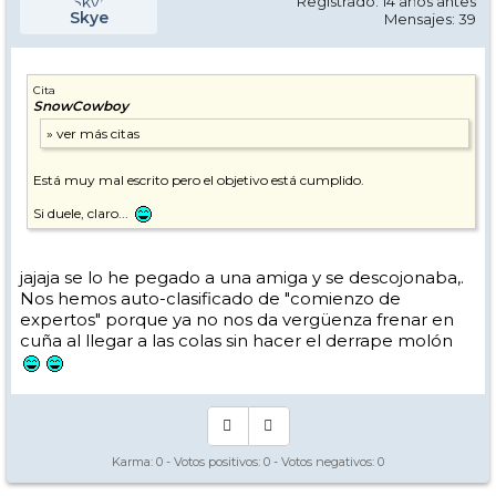
Registrado: 14 años antes
Skye
Mensajes: 39
Cita
SnowCowboy
Está muy mal escrito pero el objetivo está cumplido.
Si duele, claro...
jajaja se lo he pegado a una amiga y se descojonaba,.
Nos hemos auto-clasificado de "comienzo de
expertos" porque ya no nos da vergüenza frenar en
cuña al llegar a las colas sin hacer el derrape molón
Karma:
0
- Votos positivos:
0
- Votos negativos:
0