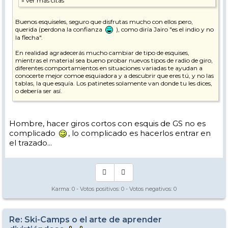
Buenos esquiseles, seguro que disfrutas mucho con ellos pero,
querida (perdona la confianza
), como diría Jairo "es el indio y no
la flecha".
En realidad agradecerás mucho cambiar de tipo de esquises,
mientras el material sea bueno probar nuevos tipos de radio de giro,
diferentes comportamientos en situaciones variadas te ayudan a
conocerte mejor comoe esquiadora y a descubrir que eres tú, y no las
tablas, la que esquía. Los patinetes solamente van donde tu les dices,
o debería ser así.
Por no mencionar que meterse en un trazado de GS con esquises de
Slalom no parece lo mas adecuado. No digo que no se pueda, que se
puede, pero no vas a aprovechar bien la experiencia. Lo chachi, y
Hombre, hacer giros cortos con esquis de GS no es
también forma parte de la diversión, es ponerse esos pepinakos de
complicado
, lo complicado es hacerlos entrar en
GS y comprobar como agarran en curvas medias a alta velocidad.
el trazado...
Mas divertido es incluso descubrir que eres capaz de hacer giros
cortos con el esos esquisiles de radio 21 o mayor, te costará mas pero
los harás, y disfrutarás como una canija descubriendo (y esto no lo he
dicho yo nunca
) que
Jairo tenía razón
, porque al final
resulta que la tenía: es el indio y no la flecha. De verdad.
Karma:
0
- Votos positivos:
0
- Votos negativos:
0
Mas adelante te dará por probar unos barcos de esos de 100mm de
patín sobre nieve polvo suelta y dirás eso de "cómo he estado tanto
tiempo sin probar esto", y de nuevo recordarás la frasecita de marras
"es el indio...", o la india en este caso
Re: Ski-Camps o el arte de aprender