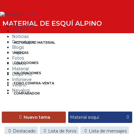
MATERIAL DE ESQUÍ ALPINO
Estaciones
Foros
Noticias
Reportajes
ACTUALIDAD MATERIAL
Blogs
Viajes
MARCAS
Fotos
Videos
COLECCIONES
Material
VALORACIONES
Esquí Pro
Infonieve
FORO COMPRA-VENTA
Verano
Nevalog
COMPARADOR
Nuevo tema
Destacado
Lista de foros
Lista de mensajes