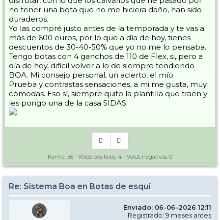
disfrutar, con lo que los calvarios que he pasado por
no tener una bota que no me hiciera daño, han sido
duraderos.
Yo las compré justo antes de la temporada y te vas a
más de 600 euros, por lo que a día de hoy, tienes
descuentos de 30-40-50% que yo no me lo pensaba.
Tengo botas con 4 ganchos de 110 de Flex, si, pero a
día de hoy, difícil volver a lo de siempre tendiendo
BOA. Mi consejo personal, un acierto, el mío.
Prueba y contrastas sensaciones, a mi me gusta, muy
cómodas. Eso sí, siempre quito la plantilla que traen y
les pongo una de la casa SIDAS.
Karma:
56
- Votos positivos:
4
- Votos negativos:
0
Re: Sistema Boa en Botas de esquí
Enviado: 06-06-2026 12:11
Registrado: 9 meses antes