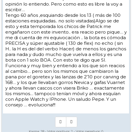
opinión lo entiendo. Pero como esto es libre la voy a
escribir…
Tengo 60 años ,esquiando desde los 13 ( más de 100
estaciones esquidadas.. no solo visitadas)Algo se de
esto y esta temporada los chicos de Patrick me
engañaron con este invento.. era reacio pero pique… y
me di cuenta de mi equivocación .. la bota es cómoda
PRECISA y súper ajustable ( 130 de flex) no echo ( sin
H.. la H es del del verbo Hacer) de menos los ganchos
para nada y dudo mucho que vuelva a ellos y es una
bota con 1 solo BOA. Con esto te digo que SI.
Funciona y muy bien y entiendo a los que son reacios
al cambio… pero son los mismos que cambiaron la
pana por el goretex y las lanzas de 2’10 por carving de
168… y los que llevaban gorros Nevica y gafas Vuarnet
y ahora llevan cascos con visera Briko … exactamente
los mismos… tampoco tenían móvil y ahora esquían
con Apple Watch y IPhone. Un saludo Pepe. Y un
consejo … evoluciona!!!
Karma:
28
- Votos positivos:
2
- Votos negativos:
0