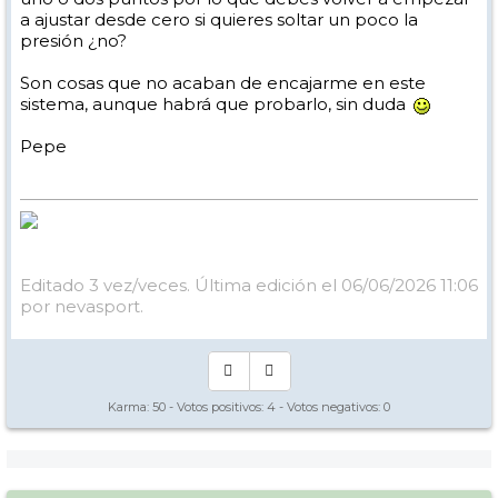
a ajustar desde cero si quieres soltar un poco la
presión ¿no?
Son cosas que no acaban de encajarme en este
sistema, aunque habrá que probarlo, sin duda
Pepe
Editado 3 vez/veces. Última edición el 06/06/2026 11:06
por nevasport.
Karma:
50
- Votos positivos:
4
- Votos negativos:
0