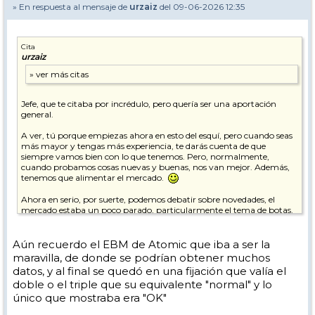
» En respuesta al mensaje de
urzaiz
del 09-06-2026 12:35
Cita
urzaiz
Jefe, que te citaba por incrédulo, pero quería ser una aportación
general.
A ver, tú porque empiezas ahora en esto del esquí, pero cuando seas
más mayor y tengas más experiencia, te darás cuenta de que
siempre vamos bien con lo que tenemos. Pero, normalmente,
cuando probamos cosas nuevas y buenas, nos van mejor. Además,
tenemos que alimentar el mercado.
Ahora en serio, por suerte, podemos debatir sobre novedades, el
mercado estaba un poco parado, particularmente el tema de botas.
A ver si pronto le meten mano (para mejorar) al tema fijaciones, que
las de montaña o travesía sí evolucionan, pero las de alpino no tanto.
Aún recuerdo el EBM de Atomic que iba a ser la
En este tema de botas y valoraciones particulares al margen, me
maravilla, de donde se podrían obtener muchos
alegro por la parte que les beneficia, además de a las marcas, a las
datos, y al final se quedó en una fijación que valía el
tiendas de esquí que se dedican al ajuste personalizado de botas.
doble o el triple que su equivalente "normal" y lo
Muchas veces el sustento de las tiendas tradicionales Que es casi un
milagro que sigan en la brecha.
único que mostraba era "OK"