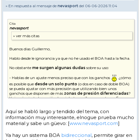
» En respuesta al mensaje de
nevasport
del 06-06-2026 11:04
Cita
nevasport
Buenos días Guillermo,
Hablo desde le ignorancia ya que no he usado el BOA hasta la fecha.
No obstante
me surgen algunas dudas
sobre su uso:
- Hablas de un ajuste menos preciso que con los ganchos
¿cómo
es posible que
desde un solo punto
(o dos en caso de doble BOA)
se pueda ajustar con más precisión que utilizando bien unos
ganchos que disponen de más
zonas de presión diferenciadas
?
Yo jamás ajusto la presión de mis botas uniformemente, prefiero
aplicar la presión de manera diferenciada en diferentes zonas de mis
pies / tobillos.
Aquí se habló largo y tendido del tema, con
información muy interesante, elnogue prueba mucho
- También veo que la rueda ajusta hacia la presión pero luego
no
puedes volver atrás si te has pasado
uno o dos puntos por lo
material y sabe un güevo: [
www.nevasport.com
]
que debes volver a empezar a ajustar desde cero si quieres soltar un
poco la presión ¿no?
Ya hay un sistema BOA
bidireccional
, permite girar en