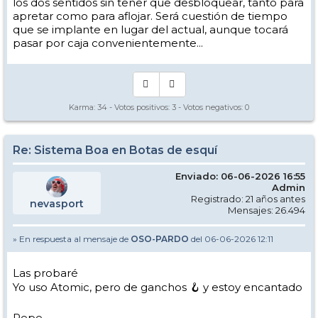
Son cosas que no acaban de encajarme en este sistema, aunque
los dos sentidos sin tener que desbloquear, tanto para
habrá que probarlo, sin duda
apretar como para aflojar. Será cuestión de tiempo
que se implante en lugar del actual, aunque tocará
Pepe
pasar por caja convenientemente...
Karma:
34
- Votos positivos:
3
- Votos negativos:
0
Re: Sistema Boa en Botas de esquí
Enviado: 06-06-2026 16:55
Admin
Registrado: 21 años antes
nevasport
Mensajes: 26.494
» En respuesta al mensaje de
OSO-PARDO
del 06-06-2026 12:11
Las probaré
Yo uso Atomic, pero de ganchos 🪝 y estoy encantado
Pepe