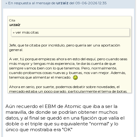
» En respuesta al mensaje de
urzaiz
del 09-06-2026 12:35
Cita
urzaiz
Jefe, que te citaba por incrédulo, pero quería ser una aportación
general.
A ver, tú porque empiezas ahora en esto del esquí, pero cuando seas
más mayor y tengas más experiencia, te darás cuenta de que
siempre vamos bien con lo que tenemos. Pero, normalmente,
cuando probamos cosas nuevas y buenas, nos van mejor. Además,
tenemos que alimentar el mercado.
Ahora en serio, por suerte, podemos debatir sobre novedades, el
mercado estaba un poco parado, particularmente el tema de botas.
A ver si pronto le meten mano (para mejorar) al tema fijaciones, que
las de montaña o travesía sí evolucionan, pero las de alpino no tanto.
Aún recuerdo el EBM de Atomic que iba a ser la
En este tema de botas y valoraciones particulares al margen, me
maravilla, de donde se podrían obtener muchos
alegro por la parte que les beneficia, además de a las marcas, a las
datos, y al final se quedó en una fijación que valía el
tiendas de esquí que se dedican al ajuste personalizado de botas.
doble o el triple que su equivalente "normal" y lo
Muchas veces el sustento de las tiendas tradicionales Que es casi un
milagro que sigan en la brecha.
único que mostraba era "OK"