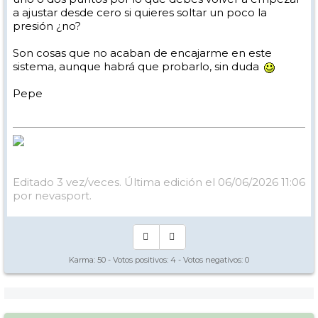
a ajustar desde cero si quieres soltar un poco la
presión ¿no?
Son cosas que no acaban de encajarme en este
sistema, aunque habrá que probarlo, sin duda
Pepe
Editado 3 vez/veces. Última edición el 06/06/2026 11:06
por nevasport.
Karma:
50
- Votos positivos:
4
- Votos negativos:
0