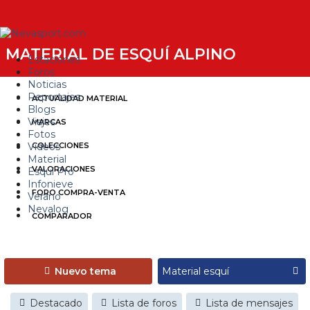
MATERIAL DE ESQUÍ ALPINO
Estaciones
Foros
Noticias
Reportajes
ACTUALIDAD MATERIAL
Blogs
Viajes
MARCAS
Fotos
Videos
COLECCIONES
Material
VALORACIONES
Esquí Pro
Infonieve
FORO COMPRA-VENTA
Verano
Nevalog
COMPARADOR
Nuevo tema
Destacado
Lista de foros
Lista de mensajes