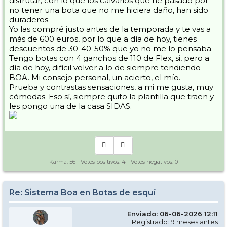
disfrutar, con lo que los calvarios que he pasado por
no tener una bota que no me hiciera daño, han sido
duraderos.
Yo las compré justo antes de la temporada y te vas a
más de 600 euros, por lo que a día de hoy, tienes
descuentos de 30-40-50% que yo no me lo pensaba.
Tengo botas con 4 ganchos de 110 de Flex, si, pero a
día de hoy, difícil volver a lo de siempre tendiendo
BOA. Mi consejo personal, un acierto, el mío.
Prueba y contrastas sensaciones, a mi me gusta, muy
cómodas. Eso sí, siempre quito la plantilla que traen y
les pongo una de la casa SIDAS.
Karma:
56
- Votos positivos:
4
- Votos negativos:
0
Re: Sistema Boa en Botas de esquí
Enviado: 06-06-2026 12:11
Registrado: 9 meses antes