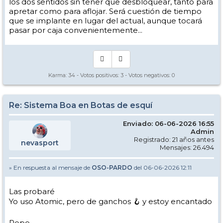
Son cosas que no acaban de encajarme en este sistema, aunque
los dos sentidos sin tener que desbloquear, tanto para
habrá que probarlo, sin duda
apretar como para aflojar. Será cuestión de tiempo
que se implante en lugar del actual, aunque tocará
Pepe
pasar por caja convenientemente...
Karma:
34
- Votos positivos:
3
- Votos negativos:
0
Re: Sistema Boa en Botas de esquí
Enviado: 06-06-2026 16:55
Admin
Registrado: 21 años antes
nevasport
Mensajes: 26.494
» En respuesta al mensaje de
OSO-PARDO
del 06-06-2026 12:11
Las probaré
Yo uso Atomic, pero de ganchos 🪝 y estoy encantado
Pepe