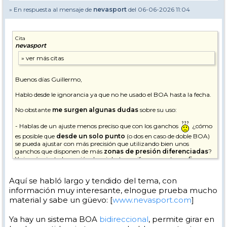
» En respuesta al mensaje de
nevasport
del 06-06-2026 11:04
Cita
nevasport
Buenos días Guillermo,
Hablo desde le ignorancia ya que no he usado el BOA hasta la fecha.
No obstante
me surgen algunas dudas
sobre su uso:
- Hablas de un ajuste menos preciso que con los ganchos
¿cómo
es posible que
desde un solo punto
(o dos en caso de doble BOA)
se pueda ajustar con más precisión que utilizando bien unos
ganchos que disponen de más
zonas de presión diferenciadas
?
Yo jamás ajusto la presión de mis botas uniformemente, prefiero
aplicar la presión de manera diferenciada en diferentes zonas de mis
pies / tobillos.
Aquí se habló largo y tendido del tema, con
información muy interesante, elnogue prueba mucho
- También veo que la rueda ajusta hacia la presión pero luego
no
puedes volver atrás si te has pasado
uno o dos puntos por lo
material y sabe un güevo: [
www.nevasport.com
]
que debes volver a empezar a ajustar desde cero si quieres soltar un
poco la presión ¿no?
Ya hay un sistema BOA
bidireccional
, permite girar en