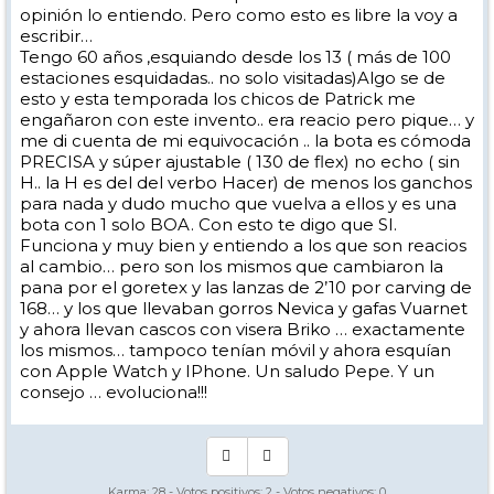
opinión lo entiendo. Pero como esto es libre la voy a
escribir…
Tengo 60 años ,esquiando desde los 13 ( más de 100
estaciones esquidadas.. no solo visitadas)Algo se de
esto y esta temporada los chicos de Patrick me
engañaron con este invento.. era reacio pero pique… y
me di cuenta de mi equivocación .. la bota es cómoda
PRECISA y súper ajustable ( 130 de flex) no echo ( sin
H.. la H es del del verbo Hacer) de menos los ganchos
para nada y dudo mucho que vuelva a ellos y es una
bota con 1 solo BOA. Con esto te digo que SI.
Funciona y muy bien y entiendo a los que son reacios
al cambio… pero son los mismos que cambiaron la
pana por el goretex y las lanzas de 2’10 por carving de
168… y los que llevaban gorros Nevica y gafas Vuarnet
y ahora llevan cascos con visera Briko … exactamente
los mismos… tampoco tenían móvil y ahora esquían
con Apple Watch y IPhone. Un saludo Pepe. Y un
consejo … evoluciona!!!
Karma:
28
- Votos positivos:
2
- Votos negativos:
0