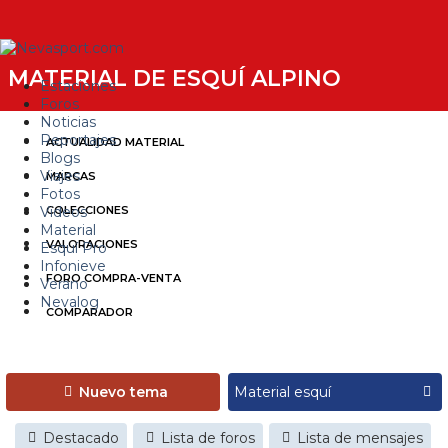
MATERIAL DE ESQUÍ ALPINO
Estaciones
Foros
Noticias
Reportajes
ACTUALIDAD MATERIAL
Blogs
Viajes
MARCAS
Fotos
Videos
COLECCIONES
Material
VALORACIONES
Esquí Pro
Infonieve
FORO COMPRA-VENTA
Verano
Nevalog
COMPARADOR
Nuevo tema
Destacado
Lista de foros
Lista de mensajes