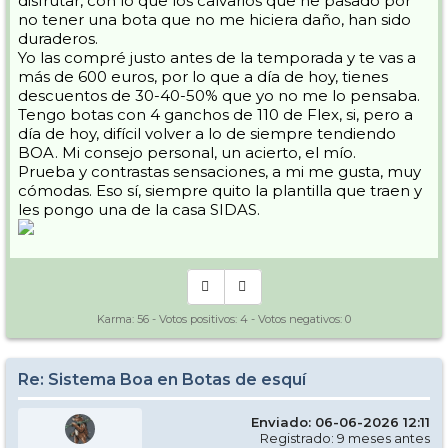
disfrutar, con lo que los calvarios que he pasado por
no tener una bota que no me hiciera daño, han sido
duraderos.
Yo las compré justo antes de la temporada y te vas a
más de 600 euros, por lo que a día de hoy, tienes
descuentos de 30-40-50% que yo no me lo pensaba.
Tengo botas con 4 ganchos de 110 de Flex, si, pero a
día de hoy, difícil volver a lo de siempre tendiendo
BOA. Mi consejo personal, un acierto, el mío.
Prueba y contrastas sensaciones, a mi me gusta, muy
cómodas. Eso sí, siempre quito la plantilla que traen y
les pongo una de la casa SIDAS.
Karma:
56
- Votos positivos:
4
- Votos negativos:
0
Re: Sistema Boa en Botas de esquí
Enviado: 06-06-2026 12:11
Registrado: 9 meses antes