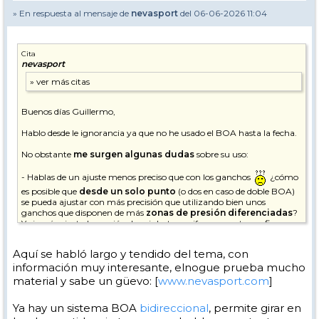
» En respuesta al mensaje de
nevasport
del 06-06-2026 11:04
Cita
nevasport
Buenos días Guillermo,
Hablo desde le ignorancia ya que no he usado el BOA hasta la fecha.
No obstante
me surgen algunas dudas
sobre su uso:
- Hablas de un ajuste menos preciso que con los ganchos
¿cómo
es posible que
desde un solo punto
(o dos en caso de doble BOA)
se pueda ajustar con más precisión que utilizando bien unos
ganchos que disponen de más
zonas de presión diferenciadas
?
Yo jamás ajusto la presión de mis botas uniformemente, prefiero
aplicar la presión de manera diferenciada en diferentes zonas de mis
pies / tobillos.
Aquí se habló largo y tendido del tema, con
información muy interesante, elnogue prueba mucho
- También veo que la rueda ajusta hacia la presión pero luego
no
puedes volver atrás si te has pasado
uno o dos puntos por lo
material y sabe un güevo: [
www.nevasport.com
]
que debes volver a empezar a ajustar desde cero si quieres soltar un
poco la presión ¿no?
Ya hay un sistema BOA
bidireccional
, permite girar en