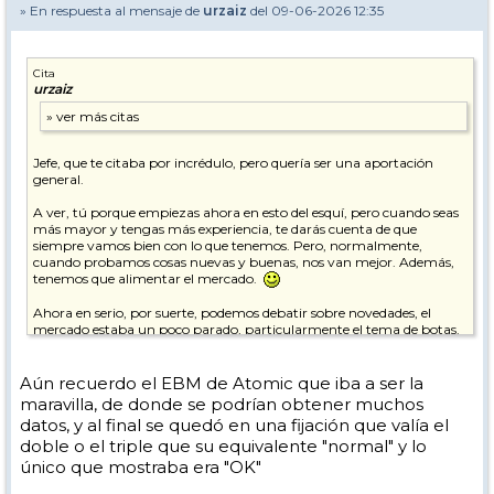
» En respuesta al mensaje de
urzaiz
del 09-06-2026 12:35
Cita
urzaiz
Jefe, que te citaba por incrédulo, pero quería ser una aportación
general.
A ver, tú porque empiezas ahora en esto del esquí, pero cuando seas
más mayor y tengas más experiencia, te darás cuenta de que
siempre vamos bien con lo que tenemos. Pero, normalmente,
cuando probamos cosas nuevas y buenas, nos van mejor. Además,
tenemos que alimentar el mercado.
Ahora en serio, por suerte, podemos debatir sobre novedades, el
mercado estaba un poco parado, particularmente el tema de botas.
A ver si pronto le meten mano (para mejorar) al tema fijaciones, que
las de montaña o travesía sí evolucionan, pero las de alpino no tanto.
Aún recuerdo el EBM de Atomic que iba a ser la
En este tema de botas y valoraciones particulares al margen, me
maravilla, de donde se podrían obtener muchos
alegro por la parte que les beneficia, además de a las marcas, a las
datos, y al final se quedó en una fijación que valía el
tiendas de esquí que se dedican al ajuste personalizado de botas.
doble o el triple que su equivalente "normal" y lo
Muchas veces el sustento de las tiendas tradicionales Que es casi un
milagro que sigan en la brecha.
único que mostraba era "OK"