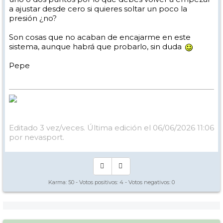
a ajustar desde cero si quieres soltar un poco la
presión ¿no?
Son cosas que no acaban de encajarme en este
sistema, aunque habrá que probarlo, sin duda
Pepe
Editado 3 vez/veces. Última edición el 06/06/2026 11:06
por nevasport.
Karma:
50
- Votos positivos:
4
- Votos negativos:
0