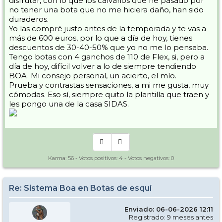
disfrutar, con lo que los calvarios que he pasado por
no tener una bota que no me hiciera daño, han sido
duraderos.
Yo las compré justo antes de la temporada y te vas a
más de 600 euros, por lo que a día de hoy, tienes
descuentos de 30-40-50% que yo no me lo pensaba.
Tengo botas con 4 ganchos de 110 de Flex, si, pero a
día de hoy, difícil volver a lo de siempre tendiendo
BOA. Mi consejo personal, un acierto, el mío.
Prueba y contrastas sensaciones, a mi me gusta, muy
cómodas. Eso sí, siempre quito la plantilla que traen y
les pongo una de la casa SIDAS.
Karma:
56
- Votos positivos:
4
- Votos negativos:
0
Re: Sistema Boa en Botas de esquí
Enviado: 06-06-2026 12:11
Registrado: 9 meses antes