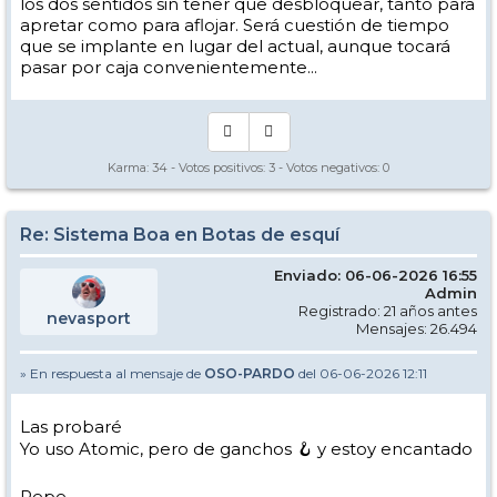
Son cosas que no acaban de encajarme en este sistema, aunque
los dos sentidos sin tener que desbloquear, tanto para
habrá que probarlo, sin duda
apretar como para aflojar. Será cuestión de tiempo
que se implante en lugar del actual, aunque tocará
Pepe
pasar por caja convenientemente...
Karma:
34
- Votos positivos:
3
- Votos negativos:
0
Re: Sistema Boa en Botas de esquí
Enviado: 06-06-2026 16:55
Admin
Registrado: 21 años antes
nevasport
Mensajes: 26.494
» En respuesta al mensaje de
OSO-PARDO
del 06-06-2026 12:11
Las probaré
Yo uso Atomic, pero de ganchos 🪝 y estoy encantado
Pepe