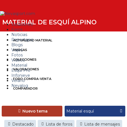
MATERIAL DE ESQUÍ ALPINO
Estaciones
Foros
Noticias
Reportajes
ACTUALIDAD MATERIAL
Blogs
Viajes
MARCAS
Fotos
Videos
COLECCIONES
Material
VALORACIONES
Esquí Pro
Infonieve
FORO COMPRA-VENTA
Verano
Nevalog
COMPARADOR
Nuevo tema
Destacado
Lista de foros
Lista de mensajes