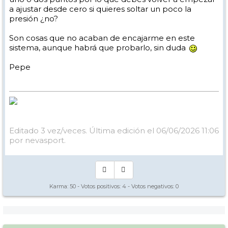
a ajustar desde cero si quieres soltar un poco la
presión ¿no?
Son cosas que no acaban de encajarme en este
sistema, aunque habrá que probarlo, sin duda
Pepe
Editado 3 vez/veces. Última edición el 06/06/2026 11:06
por nevasport.
Karma:
50
- Votos positivos:
4
- Votos negativos:
0