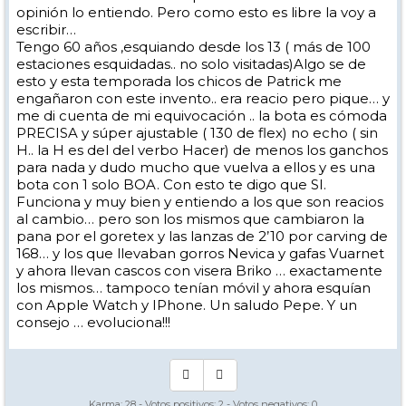
opinión lo entiendo. Pero como esto es libre la voy a
escribir…
Tengo 60 años ,esquiando desde los 13 ( más de 100
estaciones esquidadas.. no solo visitadas)Algo se de
esto y esta temporada los chicos de Patrick me
engañaron con este invento.. era reacio pero pique… y
me di cuenta de mi equivocación .. la bota es cómoda
PRECISA y súper ajustable ( 130 de flex) no echo ( sin
H.. la H es del del verbo Hacer) de menos los ganchos
para nada y dudo mucho que vuelva a ellos y es una
bota con 1 solo BOA. Con esto te digo que SI.
Funciona y muy bien y entiendo a los que son reacios
al cambio… pero son los mismos que cambiaron la
pana por el goretex y las lanzas de 2’10 por carving de
168… y los que llevaban gorros Nevica y gafas Vuarnet
y ahora llevan cascos con visera Briko … exactamente
los mismos… tampoco tenían móvil y ahora esquían
con Apple Watch y IPhone. Un saludo Pepe. Y un
consejo … evoluciona!!!
Karma:
28
- Votos positivos:
2
- Votos negativos:
0