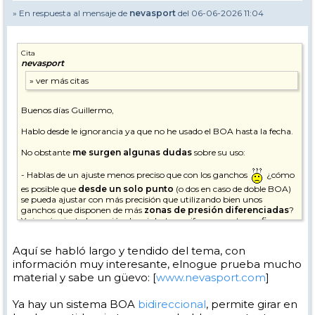
» En respuesta al mensaje de
nevasport
del 06-06-2026 11:04
Cita
nevasport
Buenos días Guillermo,
Hablo desde le ignorancia ya que no he usado el BOA hasta la fecha.
No obstante
me surgen algunas dudas
sobre su uso:
- Hablas de un ajuste menos preciso que con los ganchos
¿cómo
es posible que
desde un solo punto
(o dos en caso de doble BOA)
se pueda ajustar con más precisión que utilizando bien unos
ganchos que disponen de más
zonas de presión diferenciadas
?
Yo jamás ajusto la presión de mis botas uniformemente, prefiero
aplicar la presión de manera diferenciada en diferentes zonas de mis
pies / tobillos.
Aquí se habló largo y tendido del tema, con
información muy interesante, elnogue prueba mucho
- También veo que la rueda ajusta hacia la presión pero luego
no
puedes volver atrás si te has pasado
uno o dos puntos por lo
material y sabe un güevo: [
www.nevasport.com
]
que debes volver a empezar a ajustar desde cero si quieres soltar un
poco la presión ¿no?
Ya hay un sistema BOA
bidireccional
, permite girar en