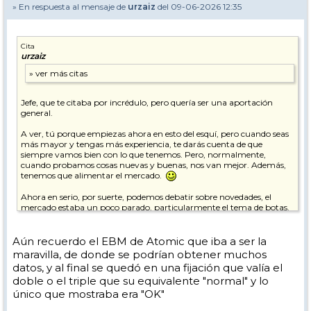
» En respuesta al mensaje de
urzaiz
del 09-06-2026 12:35
Cita
urzaiz
Jefe, que te citaba por incrédulo, pero quería ser una aportación
general.
A ver, tú porque empiezas ahora en esto del esquí, pero cuando seas
más mayor y tengas más experiencia, te darás cuenta de que
siempre vamos bien con lo que tenemos. Pero, normalmente,
cuando probamos cosas nuevas y buenas, nos van mejor. Además,
tenemos que alimentar el mercado.
Ahora en serio, por suerte, podemos debatir sobre novedades, el
mercado estaba un poco parado, particularmente el tema de botas.
A ver si pronto le meten mano (para mejorar) al tema fijaciones, que
las de montaña o travesía sí evolucionan, pero las de alpino no tanto.
Aún recuerdo el EBM de Atomic que iba a ser la
En este tema de botas y valoraciones particulares al margen, me
maravilla, de donde se podrían obtener muchos
alegro por la parte que les beneficia, además de a las marcas, a las
datos, y al final se quedó en una fijación que valía el
tiendas de esquí que se dedican al ajuste personalizado de botas.
doble o el triple que su equivalente "normal" y lo
Muchas veces el sustento de las tiendas tradicionales Que es casi un
milagro que sigan en la brecha.
único que mostraba era "OK"