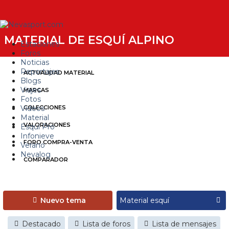
MATERIAL DE ESQUÍ ALPINO
Estaciones
Foros
Noticias
Reportajes
ACTUALIDAD MATERIAL
Blogs
Viajes
MARCAS
Fotos
Videos
COLECCIONES
Material
VALORACIONES
Esquí Pro
Infonieve
FORO COMPRA-VENTA
Verano
Nevalog
COMPARADOR
Nuevo tema
Destacado
Lista de foros
Lista de mensajes