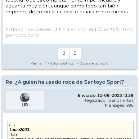
aguanta muy bien, aunque como todo también
depende de como la cuides te durará mas o menos.
Editado 1 vez/veces. Última edición el 12/08/2025 10:43
por victorsp18.
Karma:
14
- Votos positivos:
1
- Votos negativos:
0
Re: ¿Alguien ha usado ropa de Santoyo Sport?
Enviado: 12-08-2025 13:38
Registrado: 15 años antes
UR
Mensajes: 486
Cita
Laura2003
Hola,
He visto que existe una marca llamada Santoyo Sport, que hace ropa