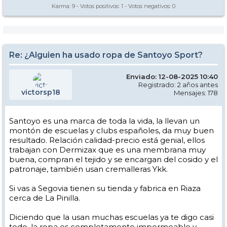
Karma:
9
- Votos positivos:
1
- Votos negativos:
0
Re: ¿Alguien ha usado ropa de Santoyo Sport?
Enviado: 12-08-2025 10:40
Registrado: 2 años antes
victorsp18
Mensajes: 178
Santoyo es una marca de toda la vida, la llevan un
montón de escuelas y clubs españoles, da muy buen
resultado. Relación calidad-precio está genial, ellos
trabajan con Dermizax que es una membrana muy
buena, compran el tejido y se encargan del cosido y el
patronaje, también usan cremalleras Ykk.
Si vas a Segovia tienen su tienda y fabrica en Riaza
cerca de La Pinilla.
Diciendo que la usan muchas escuelas ya te digo casi
todo, la ropa es completamente impermeable y