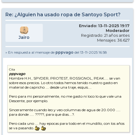
Re: ¿Alguien ha usado ropa de Santoyo Sport?
Enviado: 13-11-2025 19:17
Moderador
Registrado: 21 años antes
Jairo
Mensajes: 36.627
» En respuesta al mensaje de
pppvago
del 13-11-2025 16:58
Cita
pppvago
Hombre H.H., SPYDER, PROTEST, ROSSIGNOL, PEAK..... se van
sobre esos precios. Lo otro todos hemos tenido nuestro gasto en
material de capricho .... desde una traje, esquis....
Pero para mi personalmente, no me gasto ni loco lo que vale una
Descente, por ejemplo.
Sinceramente cuando leo y veo columnas de agua de 20.000 .....
para donde ..... ?????, para que dias....?.
Pero cada uno .... hay epocas para todo en el mundillo, con los años
se va pasando.