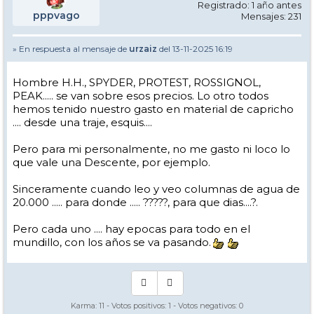
Registrado: 1 año antes
pppvago
Mensajes: 231
» En respuesta al mensaje de
urzaiz
del 13-11-2025 16:19
Hombre H.H., SPYDER, PROTEST, ROSSIGNOL,
PEAK..... se van sobre esos precios. Lo otro todos
hemos tenido nuestro gasto en material de capricho
.... desde una traje, esquis....
Pero para mi personalmente, no me gasto ni loco lo
que vale una Descente, por ejemplo.
Sinceramente cuando leo y veo columnas de agua de
20.000 ..... para donde ..... ?????, para que dias....?.
Pero cada uno .... hay epocas para todo en el
mundillo, con los años se va pasando.
Karma:
11
- Votos positivos:
1
- Votos negativos:
0