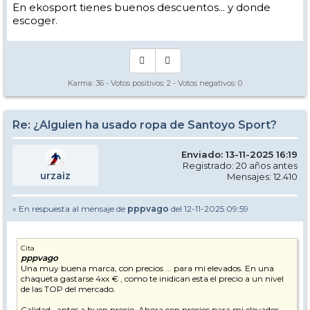
En ekosport tienes buenos descuentos... y donde
escoger.
Karma:
36
- Votos positivos:
2
- Votos negativos:
0
Re: ¿Alguien ha usado ropa de Santoyo Sport?
Enviado: 13-11-2025 16:19
Registrado: 20 años antes
urzaiz
Mensajes: 12.410
» En respuesta al mensaje de
pppvago
del 12-11-2025 09:59
Cita
pppvago
Una muy buena marca, con precios ... para mi elevados. En una
chaqueta gastarse 4xx € , como te inidican esta el precio a un nivel
de las TOP del mercado.
Calidad , antes a buen precio. Ahora con precios para mi elevados,