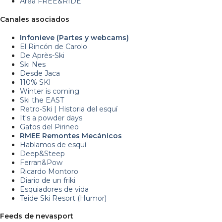
Area FREE&RIDE
Canales asociados
Infonieve (Partes y webcams)
El Rincón de Carolo
De Après-Ski
Ski Nes
Desde Jaca
110% SKI
Winter is coming
Ski the EAST
Retro-Ski | Historia del esquí
It's a powder days
Gatos del Pirineo
RMEE Remontes Mecánicos
Hablamos de esquí
Deep&Steep
Ferran&Pow
Ricardo Montoro
Diario de un friki
Esquiadores de vida
Teide Ski Resort (Humor)
Feeds de nevasport