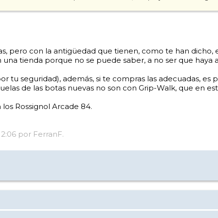
s, pero con la antigüedad que tienen, como te han dicho, es
 una tienda porque no se puede saber, a no ser que haya al
or tu seguridad), además, si te compras las adecuadas, es 
s suelas de las botas nuevas no son con Grip-Walk, que en 
 los Rossignol Arcade 84.
12:06 por FerranF.