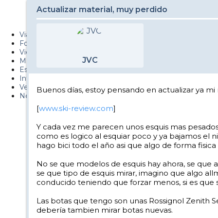
PUCAF - Blog
Actualizar material, muy perdido
Esquiaryviajar.com
Viajes
Fotos
Videos
JVC
Material
Esquí Pro
Infonieve
Verano
Buenos días, estoy pensando en actualizar ya mi
Nevalog
[
www.ski-review.com
]
Y cada vez me parecen unos esquis mas pesados, 
como es logico al esquiar poco y ya bajamos el n
hago bici todo el año asi que algo de forma fisica
No se que modelos de esquis hay ahora, se que aho
se que tipo de esquis mirar, imagino que algo a
conducido teniendo que forzar menos, si es que 
Las botas que tengo son unas Rossignol Zenith Sen
debería tambien mirar botas nuevas.