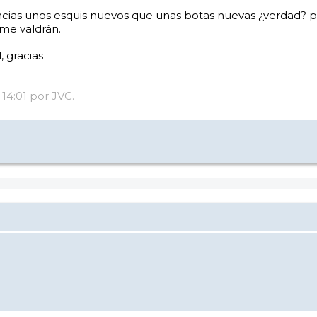
cias unos esquis nuevos que unas botas nuevas ¿verdad? p
 me valdrán.
, gracias
 14:01 por JVC.