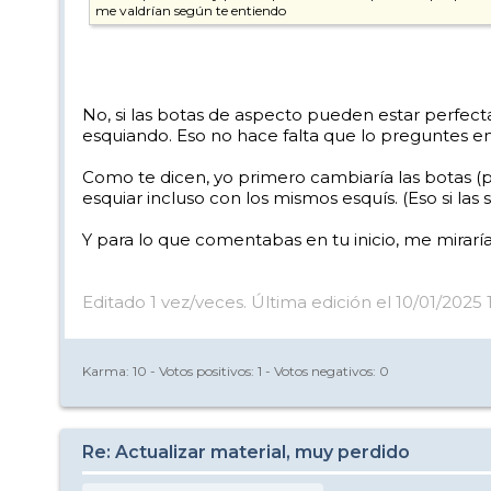
me valdrían según te entiendo
No, si las botas de aspecto pueden estar perfecta
esquiando. Eso no hace falta que lo preguntes en
Como te dicen, yo primero cambiaría las botas (p
esquiar incluso con los mismos esquís. (Eso si la
Y para lo que comentabas en tu inicio, me miraría
Editado 1 vez/veces. Última edición el 10/01/2025 
Karma:
10
- Votos positivos:
1
- Votos negativos:
0
Re: Actualizar material, muy perdido