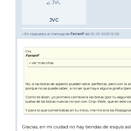
JVC
» En respuesta al mensaje de
FerranF
del 10-01-2025 12:05
Cita
FerranF
No, si las botas de aspecto pueden estar perfectas, pero con la 
porque no se puede saber, a no ser que haya alguna grieta (pero
Como te dicen, yo primero cambiaría las botas (por tu seguridad
suelas de las botas nuevas no son con Grip-Walk, que en este c
Y para lo que comentabas en tu inicio, me miraría los Rossigno
Gracias, en mi ciudad no hay tiendas de esquís a