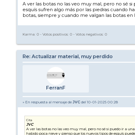
A ver las botas no las veo muy mal, pero no sé si
esquís sufren algo más por las piedras cuando h
botas, siempre y cuando me valgan las botas en 
Karma:
0
- Votos positivos:
0
- Votos negativos:
0
Re: Actualizar material, muy perdido
FerranF
» En respuesta al mensaje de
JVC
del 10-01-2025 00:28
Cita
JVC
A ver las botas no las veo muy mal, pero no sé si puedo ir a una
habido poca nieve y pienso que los nuevos tipos de esquís pued