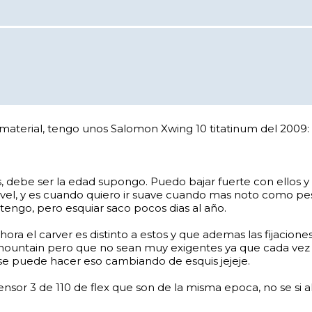
 material, tengo unos Salomon Xwing 10 titatinum del 2009:
debe ser la edad supongo. Puedo bajar fuerte con ellos y
ivel, y es cuando quiero ir suave cuando mas noto como pes
 tengo, pero esquiar saco pocos dias al año.
ra el carver es distinto a estos y que ademas las fijacione
llmountain pero que no sean muy exigentes ya que cada vez 
se puede hacer eso cambiando de esquis jejeje.
sor 3 de 110 de flex que son de la misma epoca, no se si al