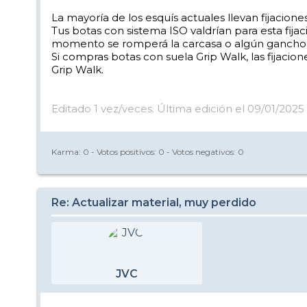
La mayoría de los esquís actuales llevan fijacion
Tus botas con sistema ISO valdrían para esta fija
momento se romperá la carcasa o algún gancho, a
Si compras botas con suela Grip Walk, las fijacio
Grip Walk.
Editado 1 vez/veces. Última edición el 09/01/2025 
Karma:
0
- Votos positivos:
0
- Votos negativos:
0
Re: Actualizar material, muy perdido
JVC