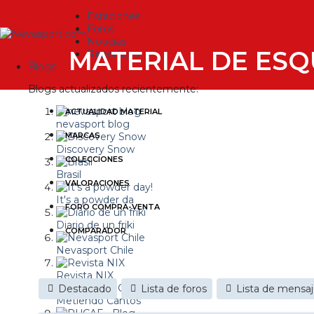
Estaciones
Foros
Noticias
MATERIAL DE ESQ
Reportajes
Blogs
Blogs actualizados recientemente:
ACTUALIDAD MATERIAL
nevasport blog
MARCAS
Discovery Snow
COLECCIONES
Brasil
VALORACIONES
It's a powder da
FORO COMPRA-VENTA
Diario de un friki
COMPARADOR
Nevasport Chile
Revista NIX
Destacado
Lista de foros
Lista de mensa
Metiendo Cantos