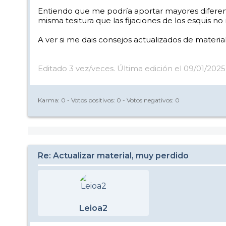
Entiendo que me podría aportar mayores diferen
misma tesitura que las fijaciones de los esquis no
A ver si me dais consejos actualizados de material
Editado 3 vez/veces. Última edición el 09/01/2025
Karma:
0
- Votos positivos:
0
- Votos negativos:
0
Re: Actualizar material, muy perdido
Leioa2