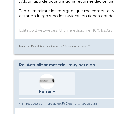
¿Algún tipo de bota o alguna recomendación par
También miraré los rossignol que me comentas y 
distancia luego si no los tuvieran en tienda donde
Editado 2 vez/veces. Última edición el 10/01/2025
Karma:
18
- Votos positivos:
1
- Votos negativos:
0
Re: Actualizar material, muy perdido
FerranF
» En respuesta al mensaje de
JVC
del 10-01-2025 21:55