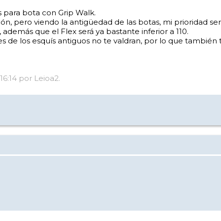
es para bota con Grip Walk.
ción, pero viendo la antigüedad de las botas, mi prioridad s
demás que el Flex será ya bastante inferior a 110.
nes de los esquís antiguos no te valdran, por lo que tambié
16:14 por Leioa2.