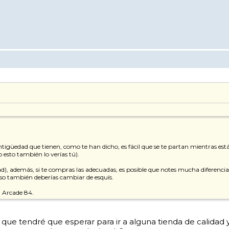
antigüedad que tienen, como te han dicho, es fácil que se te partan mientras es
 esto también lo verías tú).
), además, si te compras las adecuadas, es posible que notes mucha diferencia a 
aso también deberías cambiar de esquís.
l Arcade 84.
sí que tendré que esperar para ir a alguna tienda de cali