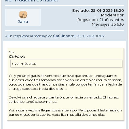
Enviado: 25-01-2025 18:20
Moderador
Registrado: 21 años antes
Jairo
Mensajes: 36.630
» En respuesta al mensaje de
Carl-Inox
del 25-01-2025 16:07
Cita
Carl-Inox
Ya, y yo unas gafas de ventisca que tuve que anular, unos guantes
que después de tres semanas me envían un correo de rotura de stock,
otros guantes que tras quince días anulé porque tenían ya la fecha de
entrega caducada hacía diez días, ...
Devolví una chaqueta y pantalón, te lo había omentado. El ingreso
del banco tardó seis semanas.
Y sí, alguna vez me llegan cosas a tiempo. Pero pocas. Hasta hace un
par de meses tenía suerte, nada iba más allá de quince dìas.
A ver, que por eso tiene una valoración tan baja, que la gente no lo
inventa.