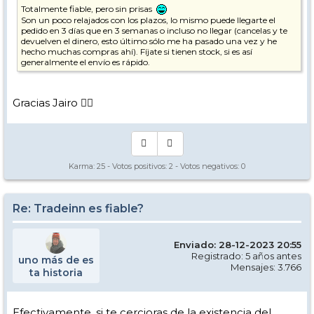
Totalmente fiable, pero sin prisas
Son un poco relajados con los plazos, lo mismo puede llegarte el
pedido en 3 días que en 3 semanas o incluso no llegar (cancelas y te
devuelven el dinero, esto último sólo me ha pasado una vez y he
hecho muchas compras ahí). Fíjate si tienen stock, si es así
generalmente el envío es rápido.
Gracias Jairo 👍🏼
Karma:
25
- Votos positivos:
2
- Votos negativos:
0
Re: Tradeinn es fiable?
Enviado: 28-12-2023 20:55
Registrado: 5 años antes
uno más de es
Mensajes: 3.766
ta historia
Efectivamente, si te cercioras de la existencia del