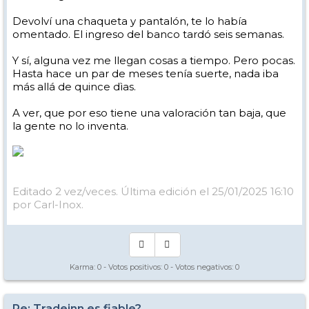
Devolví una chaqueta y pantalón, te lo había
omentado. El ingreso del banco tardó seis semanas.
Y sí, alguna vez me llegan cosas a tiempo. Pero pocas.
Hasta hace un par de meses tenía suerte, nada iba
más allá de quince dìas.
A ver, que por eso tiene una valoración tan baja, que
la gente no lo inventa.
Editado 2 vez/veces. Última edición el 25/01/2025 16:10
por Carl-Inox.
Karma:
0
- Votos positivos:
0
- Votos negativos:
0
Re: Tradeinn es fiable?