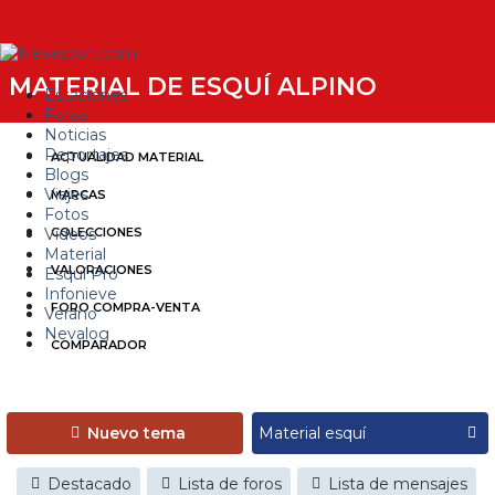
MATERIAL DE ESQUÍ ALPINO
Estaciones
Foros
Noticias
Reportajes
ACTUALIDAD MATERIAL
Blogs
Viajes
MARCAS
Fotos
Videos
COLECCIONES
Material
VALORACIONES
Esquí Pro
Infonieve
FORO COMPRA-VENTA
Verano
Nevalog
COMPARADOR
Nuevo tema
Destacado
Lista de foros
Lista de mensajes