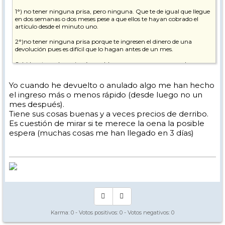
1°) no tener ninguna prisa, pero ninguna. Que te de igual que llegue
en dos semanas o dos meses pese a que ellos te hayan cobrado el
artículo desde el minuto uno.
2°)no tener ninguna prisa porque te ingresen el dinero de una
devolución pues es difícil que lo hagan antes de un mes.
Sabido esto no hay ningún problema en comprar en su web.
Yo me he quitado. La verdad es que a día de hoy es tontería pasar por
Yo cuando he devuelto o anulado algo me han hecho
esa situación por ahorrar diez euros frente a otro comercio online
el ingreso más o menos rápido (desde luego no un
con seriedad.
mes después).
Tiene sus cosas buenas y a veces precios de derribo.
Es cuestión de mirar si te merece la oena la posible
espera (muchas cosas me han llegado en 3 días)
Karma:
0
- Votos positivos:
0
- Votos negativos:
0