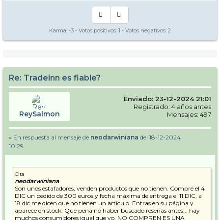
Karma:
-3
- Votos positivos:
1
- Votos negativos:
2
Re: Tradeinn es fiable?
Enviado: 23-12-2024 21:01
Registrado: 4 años antes
ReySalmon
Mensajes: 497
» En respuesta al mensaje de
neodarwiniana
del 18-12-2024
10:29
Cita
neodarwiniana
Son unos estafadores, venden productos que no tienen. Compré el 4
DIC un pedido de 300 euros y fecha máxima de entrega el 11 DIC, a
18 dic me dicen que no tienen un artículo. Entras en su página y
aparece en stock. Qué pena no haber buscado reseñas antes... hay
muchos consumidores igual que yo. NO COMPREN ES UNA