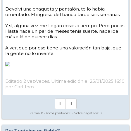
Devolví una chaqueta y pantalón, te lo había
omentado. El ingreso del banco tardó seis semanas.
Y sí, alguna vez me llegan cosas a tiempo. Pero pocas.
Hasta hace un par de meses tenía suerte, nada iba
más allá de quince dìas.
A ver, que por eso tiene una valoración tan baja, que
la gente no lo inventa.
Editado 2 vez/veces. Última edición el 25/01/2025 16:10
por Carl-Inox.
Karma:
0
- Votos positivos:
0
- Votos negativos:
0
Re: Tradeinn es fiable?