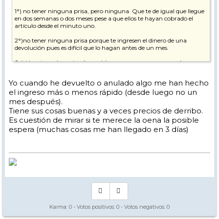
1°) no tener ninguna prisa, pero ninguna. Que te de igual que llegue
en dos semanas o dos meses pese a que ellos te hayan cobrado el
artículo desde el minuto uno.
2°)no tener ninguna prisa porque te ingresen el dinero de una
devolución pues es difícil que lo hagan antes de un mes.
Sabido esto no hay ningún problema en comprar en su web.
Yo me he quitado. La verdad es que a día de hoy es tontería pasar por
Yo cuando he devuelto o anulado algo me han hecho
esa situación por ahorrar diez euros frente a otro comercio online
el ingreso más o menos rápido (desde luego no un
con seriedad.
mes después).
Tiene sus cosas buenas y a veces precios de derribo.
Es cuestión de mirar si te merece la oena la posible
espera (muchas cosas me han llegado en 3 días)
Karma:
0
- Votos positivos:
0
- Votos negativos:
0