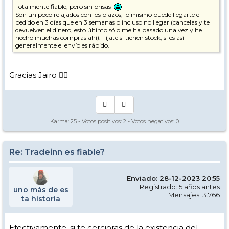
Totalmente fiable, pero sin prisas
Son un poco relajados con los plazos, lo mismo puede llegarte el
pedido en 3 días que en 3 semanas o incluso no llegar (cancelas y te
devuelven el dinero, esto último sólo me ha pasado una vez y he
hecho muchas compras ahí). Fíjate si tienen stock, si es así
generalmente el envío es rápido.
Gracias Jairo 👍🏼
Karma:
25
- Votos positivos:
2
- Votos negativos:
0
Re: Tradeinn es fiable?
Enviado: 28-12-2023 20:55
Registrado: 5 años antes
uno más de es
Mensajes: 3.766
ta historia
Efectivamente, si te cercioras de la existencia del