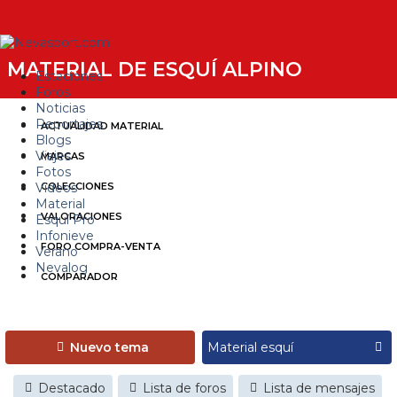
MATERIAL DE ESQUÍ ALPINO
Estaciones
Foros
Noticias
Reportajes
ACTUALIDAD MATERIAL
Blogs
Viajes
MARCAS
Fotos
Videos
COLECCIONES
Material
VALORACIONES
Esquí Pro
Infonieve
FORO COMPRA-VENTA
Verano
Nevalog
COMPARADOR
Nuevo tema
Destacado
Lista de foros
Lista de mensajes