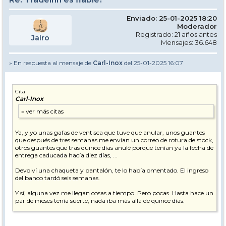
Enviado: 25-01-2025 18:20
Moderador
Registrado: 21 años antes
Jairo
Mensajes: 36.648
» En respuesta al mensaje de
Carl-Inox
del 25-01-2025 16:07
Cita
Carl-Inox
Ya, y yo unas gafas de ventisca que tuve que anular, unos guantes
que después de tres semanas me envían un correo de rotura de stock,
otros guantes que tras quince días anulé porque tenían ya la fecha de
entrega caducada hacía diez días, ...
Devolví una chaqueta y pantalón, te lo había omentado. El ingreso
del banco tardó seis semanas.
Y sí, alguna vez me llegan cosas a tiempo. Pero pocas. Hasta hace un
par de meses tenía suerte, nada iba más allá de quince dìas.
A ver, que por eso tiene una valoración tan baja, que la gente no lo
inventa.