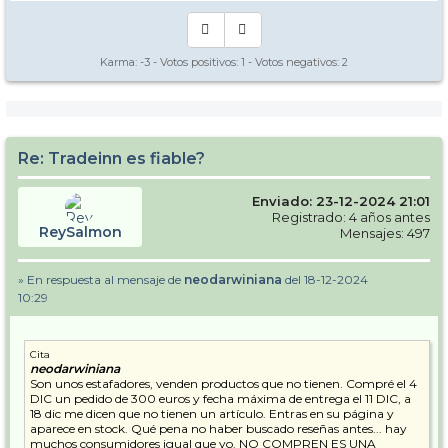
Karma:
-3
- Votos positivos:
1
- Votos negativos:
2
Re: Tradeinn es fiable?
Enviado: 23-12-2024 21:01
Registrado: 4 años antes
ReySalmon
Mensajes: 497
» En respuesta al mensaje de
neodarwiniana
del 18-12-2024
10:29
Cita
neodarwiniana
Son unos estafadores, venden productos que no tienen. Compré el 4
DIC un pedido de 300 euros y fecha máxima de entrega el 11 DIC, a
18 dic me dicen que no tienen un artículo. Entras en su página y
aparece en stock. Qué pena no haber buscado reseñas antes... hay
muchos consumidores igual que yo. NO COMPREN ES UNA