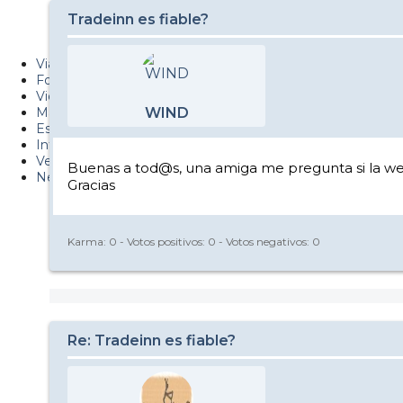
Metiendo Cantos
Tradeinn es fiable?
PUCAF - Blog
Viajes
Fotos
Videos
Material
WIND
Esquí Pro
Infonieve
Verano
Buenas a tod@s, una amiga me pregunta si la web
Nevalog
Gracias
Karma:
0
- Votos positivos:
0
- Votos negativos:
0
Re: Tradeinn es fiable?