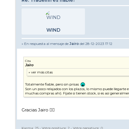
Re: Tradeinn es fiable?
WIND
» En respuesta al mensaje de
Jairo
del 28-12-2023 17:12
Cita
Jairo
Totalmente fiable, pero sin prisas
Son un poco relajados con los plazos, lo mismo puede llegarte e
muchas compras ahí). Fíjate si tienen stock, si es así generalmen
Gracias Jairo 👍🏼
Karma:
25
- Votos positivos:
2
- Votos negativos:
0