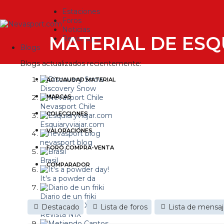
Estaciones
Foros
Noticias
MATERIAL DE ESQ
Reportajes
Blogs
Blogs actualizados recientemente:
ACTUALIDAD MATERIAL
Discovery Snow
MARCAS
Nevasport Chile
COLECCIONES
Esquiaryviajar.com
VALORACIONES
nevasport blog
FORO COMPRA-VENTA
Brasil
COMPARADOR
It's a powder da
Diario de un friki
Destacado
Lista de foros
Lista de mensa
Revista NIX