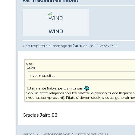
Re: Tradeinn es fiable?
WIND
» En respuesta al mensaje de
Jairo
del 28-12-2023 17:12
Cita
Jairo
Totalmente fiable, pero sin prisas
Son un poco relajados con los plazos, lo mismo puede llegarte e
muchas compras ahí). Fíjate si tienen stock, si es así generalmen
Gracias Jairo 👍🏼
Karma:
25
- Votos positivos:
2
- Votos negativos:
0