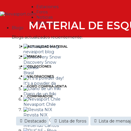
Estaciones
Foros
Noticias
MATERIAL DE ESQ
Reportajes
Blogs
Blogs actualizados recientemente:
ACTUALIDAD MATERIAL
nevasport blog
MARCAS
Discovery Snow
COLECCIONES
Brasil
VALORACIONES
It's a powder da
FORO COMPRA-VENTA
Diario de un friki
COMPARADOR
Nevasport Chile
Revista NIX
Destacado
Lista de foros
Lista de mensa
Metiendo Cantos