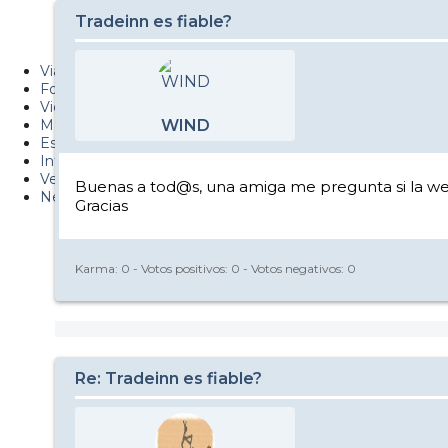
PUCAF - Blog
Tradeinn es fiable?
Esquiaryviajar.com
Viajes
Fotos
Videos
Material
WIND
Esquí Pro
Infonieve
Verano
Buenas a tod@s, una amiga me pregunta si la web
Nevalog
Gracias
Karma:
0
- Votos positivos:
0
- Votos negativos:
0
Re: Tradeinn es fiable?