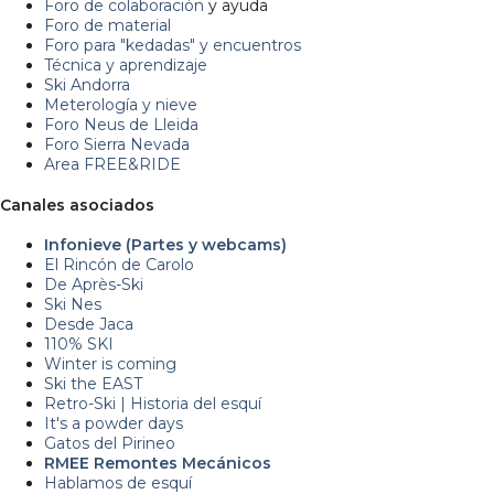
Foro de colaboración
y ayuda
Foro de material
Foro para "kedadas" y encuentros
Técnica y aprendizaje
Ski Andorra
Meterología y nieve
Foro Neus de Lleida
Foro Sierra Nevada
Area FREE&RIDE
Canales asociados
Infonieve (Partes y webcams)
El Rincón de Carolo
De Après-Ski
Ski Nes
Desde Jaca
110% SKI
Winter is coming
Ski the EAST
Retro-Ski | Historia del esquí
It's a powder days
Gatos del Pirineo
RMEE Remontes Mecánicos
Hablamos de esquí