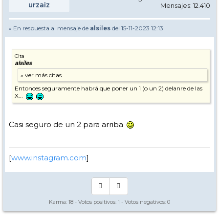
urzaiz
Mensajes: 12.410
» En respuesta al mensaje de
alsiles
del 15-11-2023 12:13
Cita
alsiles
Entonces seguramente habrá que poner un 1 (o un 2) delanre de las
X...
Casi seguro de un 2 para arriba
[
www.instagram.com
]
Karma:
18
- Votos positivos:
1
- Votos negativos:
0