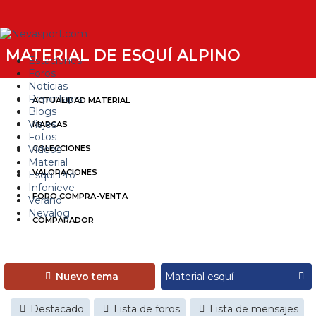
MATERIAL DE ESQUÍ ALPINO
Estaciones
Foros
Noticias
Reportajes
ACTUALIDAD MATERIAL
Blogs
Viajes
MARCAS
Fotos
Videos
COLECCIONES
Material
VALORACIONES
Esquí Pro
Infonieve
FORO COMPRA-VENTA
Verano
Nevalog
COMPARADOR
Nuevo tema
Destacado
Lista de foros
Lista de mensajes