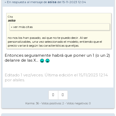
» En respuesta al mensaje de
asisa
del 15-11-2023 12:04
Cita
asisa
no nos los han pasado, así que no te puedo decir. Al ser
personalizables, una vez seleccionado el modelo, entiendo que el
precio variará según las características que elijas.
Entonces seguramente habrá que poner un 1 (o un 2)
delanre de las X...
Editado 1 vez/veces. Última edición el 15/11/2023 12:14
por alsiles.
Karma:
36
- Votos positivos:
2
- Votos negativos:
0