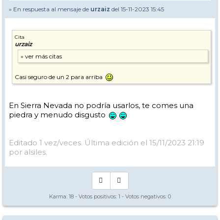
» En respuesta al mensaje de
urzaiz
del 15-11-2023 15:45
Cita
urzaiz
Casi seguro de un 2 para arriba
En Sierra Nevada no podría usarlos, te comes una
piedra y menudo disgusto
Editado 1 vez/veces. Última edición el 15/11/2023 21:19
por alsiles.
Karma:
18
- Votos positivos:
1
- Votos negativos:
0