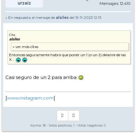
urzaiz
Mensajes: 12.410
» En respuesta al mensaje de
alsiles
del 15-11-2023 12:13
Cita
alsiles
Entonces seguramente habrá que poner un 1 (o un 2) delanre de las
X...
Casi seguro de un 2 para arriba
[
www.instagram.com
]
Karma:
18
- Votos positivos:
1
- Votos negativos:
0