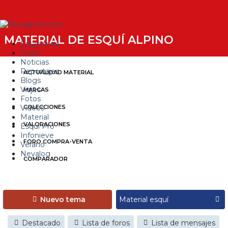
MATERIAL DE ESQUÍ ALPINO
Estaciones
Foros
Noticias
Reportajes
ACTUALIDAD MATERIAL
Blogs
Viajes
MARCAS
Fotos
Videos
COLECCIONES
Material
VALORACIONES
Esquí Pro
Infonieve
FORO COMPRA-VENTA
Verano
Nevalog
COMPARADOR
Nuevo tema
Destacado
Lista de foros
Lista de mensajes