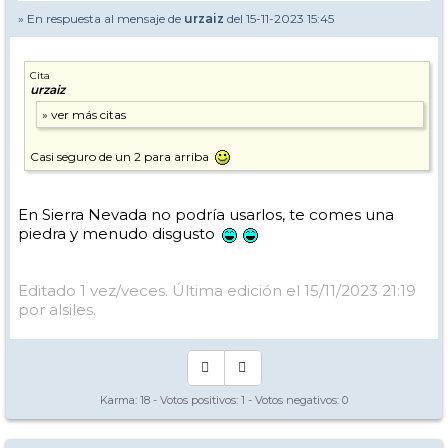
» En respuesta al mensaje de
urzaiz
del 15-11-2023 15:45
Cita
urzaiz
Casi seguro de un 2 para arriba
En Sierra Nevada no podría usarlos, te comes una
piedra y menudo disgusto
Editado 1 vez/veces. Última edición el 15/11/2023 21:19
por alsiles.
Karma:
18
- Votos positivos:
1
- Votos negativos:
0