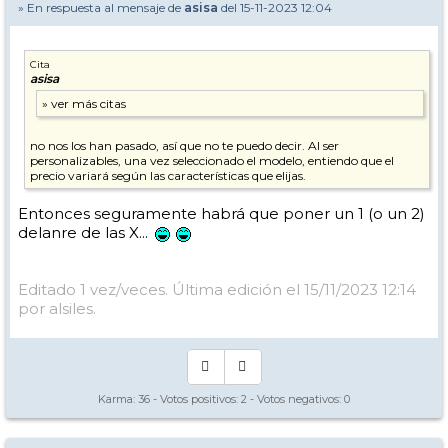
» En respuesta al mensaje de
asisa
del 15-11-2023 12:04
Cita
asisa
no nos los han pasado, así que no te puedo decir. Al ser
personalizables, una vez seleccionado el modelo, entiendo que el
precio variará según las características que elijas.
Entonces seguramente habrá que poner un 1 (o un 2)
delanre de las X...
Editado 1 vez/veces. Última edición el 15/11/2023 12:14
por alsiles.
Karma:
36
- Votos positivos:
2
- Votos negativos:
0