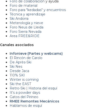
Foro de colaboración
y ayuda
Foro de material
Foro para "kedadas" y encuentros
Técnica y aprendizaje
Ski Andorra
Meterología y nieve
Foro Neus de Lleida
Foro Sierra Nevada
Area FREE&RIDE
Canales asociados
Infonieve (Partes y webcams)
El Rincón de Carolo
De Après-Ski
Ski Nes
Desde Jaca
110% SKI
Winter is coming
Ski the EAST
Retro-Ski | Historia del esquí
It's a powder days
Gatos del Pirineo
RMEE Remontes Mecánicos
Hablamos de esquí