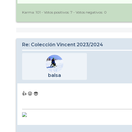
Karma:
101
- Votos positivos:
7
- Votos negativos:
0
Re: Colección Vincent 2023/2024
balsa
👍 😜 😎