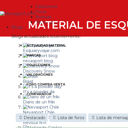
Estaciones
Foros
Noticias
MATERIAL DE ESQ
Reportajes
Blogs
Blogs actualizados recientemente:
ACTUALIDAD MATERIAL
Esquiaryviajar.com
MARCAS
nevasport blog
COLECCIONES
Discovery Snow
VALORACIONES
Brasil
FORO COMPRA-VENTA
It's a powder da
COMPARADOR
Diario de un friki
Nevasport Chile
Destacado
Lista de foros
Lista de mensa
Revista NIX