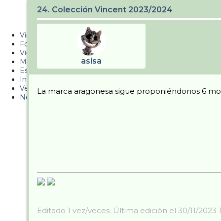
Metiendo Cantos
24. Colección Vincent 2023/2024
PUCAF - Blog
Viajes
Fotos
Videos
asisa
Material
Esquí Pro
Infonieve
Verano
La marca aragonesa sigue proponiéndonos 6 mod
Nevalog
Editado 1 vez/veces. Última edición el 30/11/2023 1