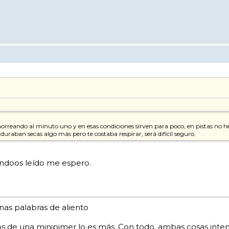
rreando al minuto uno y en esas condiciones sirven para poco, en pistas no h
raban secas algo más pero te costaba respirar, será difícil seguro.
éndoos leído me espero.
as palabras de aliento
os de una minipimer lo es más. Con todo, ambas cosas inten