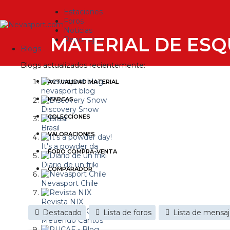
Estaciones
Foros
Noticias
MATERIAL DE ESQ
Reportajes
Blogs
Blogs actualizados recientemente:
ACTUALIDAD MATERIAL
nevasport blog
MARCAS
Discovery Snow
COLECCIONES
Brasil
VALORACIONES
It's a powder da
FORO COMPRA-VENTA
Diario de un friki
COMPARADOR
Nevasport Chile
Revista NIX
Destacado
Lista de foros
Lista de mensa
Metiendo Cantos