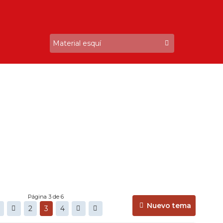
Página 3 de 6
Nuevo tema
2
3
4