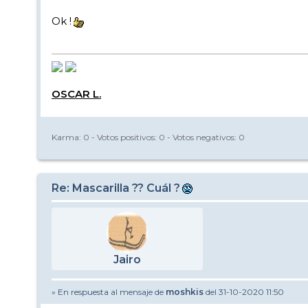
Ok !
OSCAR L.
Karma:
0
- Votos positivos:
0
- Votos negativos:
0
Re: Mascarilla ?? Cuál ?
Jairo
» En respuesta al mensaje de
moshkis
del 31-10-2020 11:50