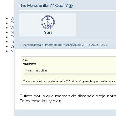
PUCAF - Blog
Re: Mascarilla ?? Cuál ?
Esquiaryviajar.com
Viajes
Fotos
Videos
Material
Yuri
Esquí Pro
Infonieve
» En respuesta al mensaje de
moshkis
del 31-10-2020 12:26
Verano
Nevalog
Cita
moshkis
Como está el tema de la talla ? "calzan" grande, pequeña o no
Guíate por lo que marcan de distancia oreja-nariz
En mi caso la L y bien.