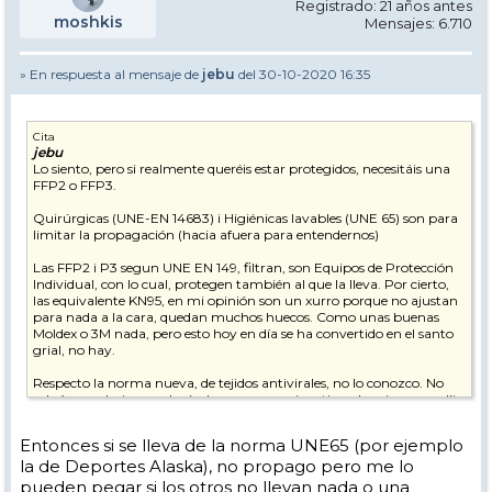
Registrado: 21 años antes
moshkis
Mensajes: 6.710
» En respuesta al mensaje de
jebu
del 30-10-2020 16:35
Cita
jebu
Lo siento, pero si realmente queréis estar protegidos, necesitáis una
FFP2 o FFP3.
Quirúrgicas (UNE-EN 14683) i Higiénicas lavables (UNE 65) son para
limitar la propagación (hacia afuera para entendernos)
Las FFP2 i P3 segun UNE EN 149, filtran, son Equipos de Protección
Individual, con lo cual, protegen también al que la lleva. Por cierto,
las equivalente KN95, en mi opinión son un xurro porque no ajustan
para nada a la cara, quedan muchos huecos. Como unas buenas
Moldex o 3M nada, pero esto hoy en día se ha convertido en el santo
grial, no hay.
Respecto la norma nueva, de tejidos antivirales, no lo conozco. No
sabría que decir, pero leyéndo, parece que inactivan los virus que alli
se depositan en unas 2h, pero eso no quiere decir que filtren. Es lo que
me parece entender. Deberían explicarlo mejor.
Entonces si se lleva de la norma UNE65 (por ejemplo
la de Deportes Alaska), no propago pero me lo
Sinceramente, para hacer cola en un remonte, a mi llevar cualquier
tipo de homologación quirúrgica o lavable, me parece más que
pueden pegar si los otros no llevan nada o una