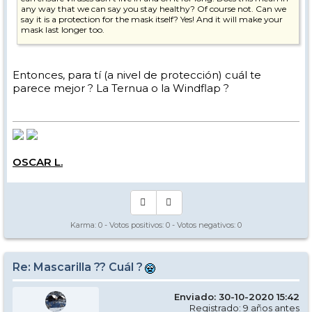
any way that we can say you stay healthy? Of course not. Can we
say it is a protection for the mask itself? Yes! And it will make your
mask last longer too.
una mascarilla nunca evitará que los virus lo atraviesen, pero
podemos asegurarnos de que los virus no vivan en él por mucho
tiempo. ¿Significa esto de alguna manera que podemos decir que se
Entonces, para tí (a nivel de protección) cuál te
mantiene saludable? Por supuesto no. ¿Podemos decir que es una
parece mejor ? La Ternua o la Windflap ?
protección para la propia máscara? ¡Si! Y también hará que tu
máscara dure más.
OSCAR L.
Karma:
0
- Votos positivos:
0
- Votos negativos:
0
Re: Mascarilla ?? Cuál ?
Enviado: 30-10-2020 15:42
Registrado: 9 años antes