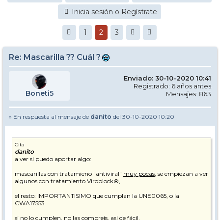
Inicia sesión o Regístrate
1
2
3
Re: Mascarilla ?? Cuál ?
Enviado: 30-10-2020 10:41
Registrado: 6 años antes
Boneti5
Mensajes: 863
» En respuesta al mensaje de
danito
del 30-10-2020 10:20
Cita
danito
a ver si puedo aportar algo:
mascarillas con tratamieno "antiviral"
muy pocas
, se empiezan a ver
algunos con tratamiento Viroblock®,
el resto: IMPORTANTISIMO que cumplan la UNE0065, o la
CWA17553
si no lo cumplen, no las compreis, asi de fácil.