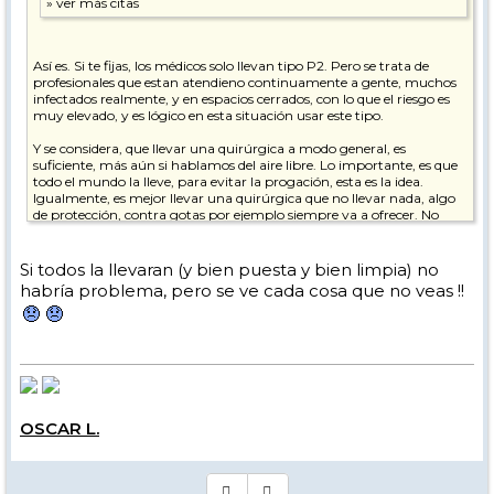
Así es. Si te fijas, los médicos solo llevan tipo P2. Pero se trata de
profesionales que estan atendieno continuamente a gente, muchos
infectados realmente, y en espacios cerrados, con lo que el riesgo es
muy elevado, y es lógico en esta situación usar este tipo.
Y se considera, que llevar una quirúrgica a modo general, es
suficiente, más aún si hablamos del aire libre. Lo importante, es que
todo el mundo la lleve, para evitar la progación, esta es la idea.
Igualmente, es mejor llevar una quirúrgica que no llevar nada, algo
de protección, contra gotas por ejemplo siempre va a ofrecer. No
debemos volvernos locos con esto, porque sino saldremos con
escafandra i aire comprimido
.
Siempre voy con UNE 65 o quirúrgica, y bien tranquilo. Y son más
Si todos la llevaran (y bien puesta y bien limpia) no
llevaderas, una P2 es molesta y más para hacer deporte...insufrible.
habría problema, pero se ve cada cosa que no veas !!
OSCAR L.