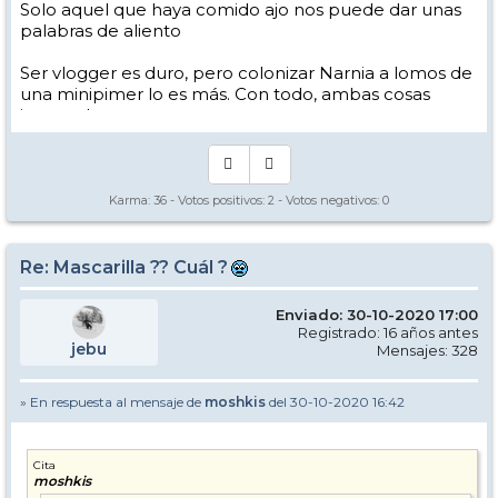
Solo aquel que haya comido ajo nos puede dar unas
palabras de aliento
Ser vlogger es duro, pero colonizar Narnia a lomos de
una minipimer lo es más. Con todo, ambas cosas
intento hacer.
Yo hago esquí extremo : voy de extremo a extremo
de la pista
Los caminos del esquí son inescrotables ...
Karma:
36
- Votos positivos:
2
- Votos negativos:
0
Re: Mascarilla ?? Cuál ?
Enviado: 30-10-2020 17:00
Registrado: 16 años antes
jebu
Mensajes: 328
» En respuesta al mensaje de
moshkis
del 30-10-2020 16:42
Cita
moshkis