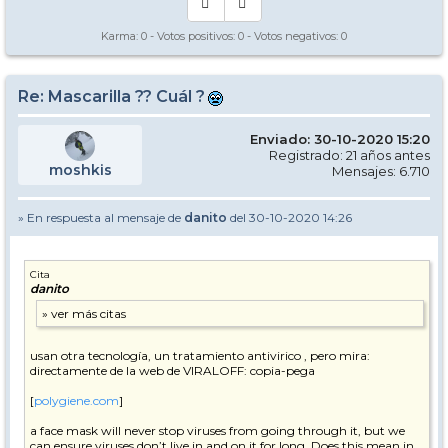
Karma:
0
- Votos positivos:
0
- Votos negativos:
0
Re: Mascarilla ?? Cuál ?
Enviado: 30-10-2020 15:20
Registrado: 21 años antes
moshkis
Mensajes: 6.710
» En respuesta al mensaje de
danito
del 30-10-2020 14:26
Cita
danito
usan otra tecnología, un tratamiento antivirico , pero mira:
directamente de la web de VIRALOFF: copia-pega
[
polygiene.com
]
a face mask will never stop viruses from going through it, but we
can ensure viruses don’t live in and on it for long. Does this mean in