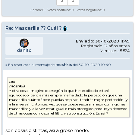
Karma:
0
- Votos positivos:
0
- Votos negativos:
0
Re: Mascarilla ?? Cuál ?
Enviado: 30-10-2020 11:49
Registrado: 12 años antes
danito
Mensajes: 5.524
» En respuesta al mensaje de
moshkis
del 30-10-2020 10:40
Cita
moshkis
Y otra cosa. Imagino que según lo que has explicado estaré
equivocado, pero a mí siempre me ha dado la percepción que una
mascarilla cuánto "peor puedas respirar" tendrás mejor protección (y
a la inversa). Entonces, veo que se puede respirar mejor con algunas
mascarillas y a la vez estar igual o más protegido porque ya depende
de otras cosas como son el filtro y su construcción. Es así ?
son cosas distintas, asi a groso modo.