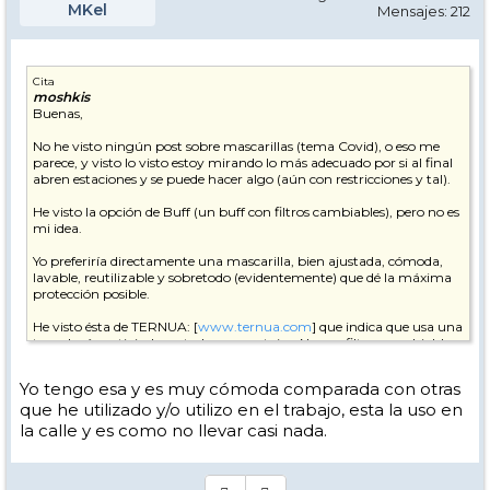
MKel
Mensajes: 212
Cita
moshkis
Buenas,
No he visto ningún post sobre mascarillas (tema Covid), o eso me
parece, y visto lo visto estoy mirando lo más adecuado por si al final
abren estaciones y se puede hacer algo (aún con restricciones y tal).
He visto la opción de Buff (un buff con filtros cambiables), pero no es
mi idea.
Yo preferiría directamente una mascarilla, bien ajustada, cómoda,
lavable, reutilizable y sobretodo (evidentemente) que dé la máxima
protección posible.
He visto ésta de TERNUA: [
www.ternua.com
] que indica que usa una
tecnología antiviral que todo son ventajas. No usa filtros cambiables,
puede durar ese antiviral 5-6 meses, no hace falta lavarla cada día de
uso (sino que se puede 1 vez por semana, aunque no sé yo), parece
Yo tengo esa y es muy cómoda comparada con otras
cómoda y que ajusta bien, etc....
que he utilizado y/o utilizo en el trabajo, esta la uso en
No sé, qué opináis ??
la calle y es como no llevar casi nada.
Si realmente funciona (a nivel seguridad), creo que por el precio que
vale es muy buena opción.