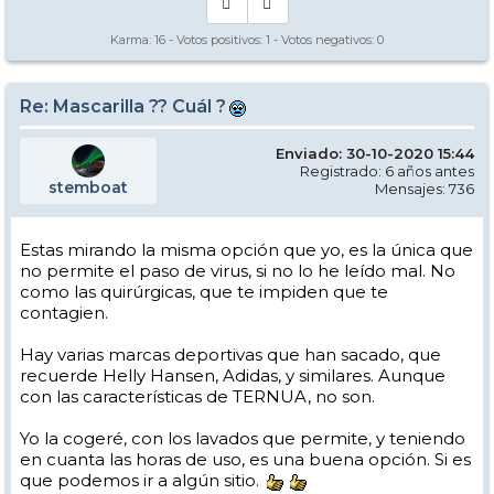
Sólo que me dure un par de meses (subiendo cada fin de semana, que
la lavaría en cada regreso a casa), a mí ya me compensa el precio.
Karma:
16
- Votos positivos:
1
- Votos negativos:
0
Alguna otra opción ?
Un saludo
Re: Mascarilla ?? Cuál ?
Enviado: 30-10-2020 15:44
Registrado: 6 años antes
stemboat
Mensajes: 736
Estas mirando la misma opción que yo, es la única que
no permite el paso de virus, si no lo he leído mal. No
como las quirúrgicas, que te impiden que te
contagien.
Hay varias marcas deportivas que han sacado, que
recuerde Helly Hansen, Adidas, y similares. Aunque
con las características de TERNUA, no son.
Yo la cogeré, con los lavados que permite, y teniendo
en cuanta las horas de uso, es una buena opción. Si es
que podemos ir a algún sitio.