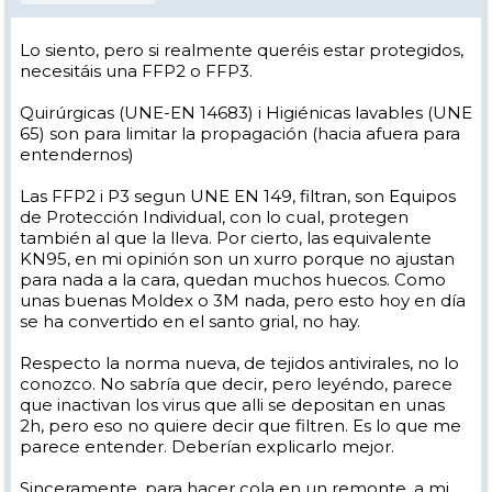
Lo siento, pero si realmente queréis estar protegidos,
necesitáis una FFP2 o FFP3.
Quirúrgicas (UNE-EN 14683) i Higiénicas lavables (UNE
65) son para limitar la propagación (hacia afuera para
entendernos)
Las FFP2 i P3 segun UNE EN 149, filtran, son Equipos
de Protección Individual, con lo cual, protegen
también al que la lleva. Por cierto, las equivalente
KN95, en mi opinión son un xurro porque no ajustan
para nada a la cara, quedan muchos huecos. Como
unas buenas Moldex o 3M nada, pero esto hoy en día
se ha convertido en el santo grial, no hay.
Respecto la norma nueva, de tejidos antivirales, no lo
conozco. No sabría que decir, pero leyéndo, parece
que inactivan los virus que alli se depositan en unas
2h, pero eso no quiere decir que filtren. Es lo que me
parece entender. Deberían explicarlo mejor.
Sinceramente, para hacer cola en un remonte, a mi