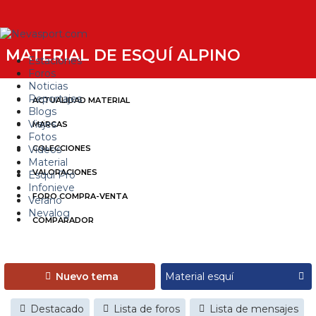
MATERIAL DE ESQUÍ ALPINO
Estaciones
Foros
Noticias
Reportajes
ACTUALIDAD MATERIAL
Blogs
Viajes
MARCAS
Fotos
Videos
COLECCIONES
Material
VALORACIONES
Esquí Pro
Infonieve
FORO COMPRA-VENTA
Verano
Nevalog
COMPARADOR
Nuevo tema
Destacado
Lista de foros
Lista de mensajes