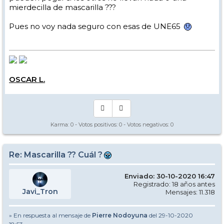
suficiente.
mierdecilla de mascarilla ???
Para entrar en un telecabina o similar (cosa que me daria bastante
Pues no voy nada seguro con esas de UNE65
reparo) una P2 sin dudarlo. Yo siempre llevo mascarillas UNE 65, y
llevo un P2 encima por si acaso.
Para esquiar (ojalá asi sea) me he comprado la de Buff con filtros.
Está bien, pero es un poco lata llevar un filtro de papel pegado a la
boca y nariz.
Saludos.
OSCAR L.
Karma:
0
- Votos positivos:
0
- Votos negativos:
0
Re: Mascarilla ?? Cuál ?
Enviado: 30-10-2020 16:47
Registrado: 18 años antes
Javi_Tron
Mensajes: 11.318
» En respuesta al mensaje de
Pierre Nodoyuna
del 29-10-2020