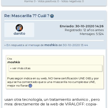
Karma:
0
- Votos positivos:
0
- Votos negativos:
0
Re: Mascarilla ?? Cuál ?
Enviado: 30-10-2020 14:26
Registrado: 12 años antes
danito
Mensajes: 5.524
» En respuesta al mensaje de
moshkis
del 30-10-2020 13:44
Cita
moshkis
Pues según indica en su web, NO tiene certificación UNE 065 y por
aquí se ha comentado que si una mascarilla no cumple esa UNE,
mejor no fiarse
usan otra tecnología, un tratamiento antivirico , pero
mira: directamente de la web de VIRALOFF: copia-