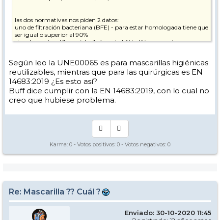
las dos normativas nos piden 2 datos:
uno de filtración bacteriana (BFE) - para estar homologada tiene que
ser igual o superior al 90%
otro de presion diferencial - (la "respirabilidad" ) - para estar
homologada tiene que ser un valor inferior a 60 (Pa/cm2) en la
UNE0065 y 70 en la CWA17553
Según leo la UNE00065 es para mascarillas higiénicas
reutilizables, mientras que para las quirúrgicas es EN
esto equivale a : 93l/s/m2 para la UNE00065 y 80l/s/m2 en la
CWA17553
14683:2019 ¿Es esto así?
Buff dice cumplir con la EN 14683:2019, con lo cual no
ahora, a lo que nos afecta para esquiar :
creo que hubiese problema.
un dato importante, llevamos gafas o máscara
la filtración es facil encontrarla de 94, 96 (las famosas KN95 se llama
asi por ese dato) y un 92 para las FPP2 que nos han hecho creer que
son la bomba
Karma:
0
- Votos positivos:
0
- Votos negativos:
0
a lo que voy. una respirabilidad de 60, cumple la norma, pero, el flujo
para hacer depoprte no es el optimo, y
las gafas se empañan
,
porque ese aire exalado, se escapa por arriba.
yo os recomindo pedir el certificado de homologación cuando
Re: Mascarilla ?? Cuál ?
compreis la mascarilla, no e snada raro, todo lo tienen, (si no os lo
dan podeis sospechar yo no lo compraria)
Enviado: 30-10-2020 11:45
si en el certificado pone : "cumple la norma" es que el dato no es