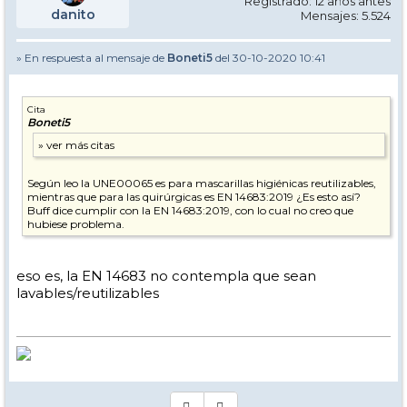
Registrado: 12 años antes
ningun maravilla, será de un 55, 58..... vale para pasear, o para los
danito
Mensajes: 5.524
que no llevan gafas.
una mascarilla que os de un dato bajo, inferior a 30, será la buena,
con esas las gafas no se empañan tanto, además no se humedecen .
» En respuesta al mensaje de
Boneti5
del 30-10-2020 10:41
vamos, que filtran lo mismo pero se respira mejor, que las llevamos
un montón de tiempo¡¡¡
Cita
Boneti5
hala, aqui mi aportación, espero que os sea de utilidad
Según leo la UNE00065 es para mascarillas higiénicas reutilizables,
mientras que para las quirúrgicas es EN 14683:2019 ¿Es esto así?
Buff dice cumplir con la EN 14683:2019, con lo cual no creo que
hubiese problema.
eso es, la EN 14683 no contempla que sean
lavables/reutilizables