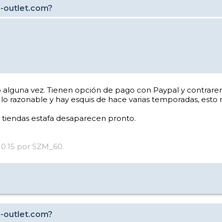
i-outlet.com?
alguna vez. Tienen opción de pago con Paypal y contrarem
o razonable y hay esquis de hace varias temporadas, esto no
s tiendas estafa desaparecen pronto.
 10:15 por SZM_60.
i-outlet.com?