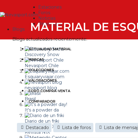
Estaciones
Foros
Noticias
MATERIAL DE ESQ
Reportajes
Blogs
Blogs actualizados recientemente:
ACTUALIDAD MATERIAL
Discovery Snow
MARCAS
Nevasport Chile
COLECCIONES
Esquiaryviajar.com
VALORACIONES
nevasport blog
FORO COMPRA-VENTA
Brasil
COMPARADOR
It's a powder da
Diario de un friki
Destacado
Lista de foros
Lista de mensa
Revista NIX