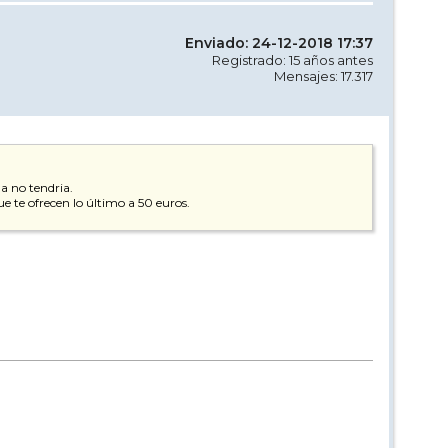
Enviado: 24-12-2018 17:37
Registrado: 15 años antes
Mensajes: 17.317
a no tendria.
ue te ofrecen lo último a 50 euros.