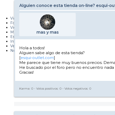
Metiendo Cantos
Alguien conoce esta tienda on-line? esqui-ou
PUCAF - Blog
Viajes
Fotos
Videos
Material
mas y mas
Esquí Pro
Infonieve
Verano
Hola a todos!
Nevalog
Alguien sabe algo de esta tienda?
[
esqui-outlet.com
]
Me parece que tiene muy buenos precios. Demasia
He buscado por el foro pero no encuentro nada s
Gracias!
Karma:
0
- Votos positivos:
0
- Votos negativos:
0