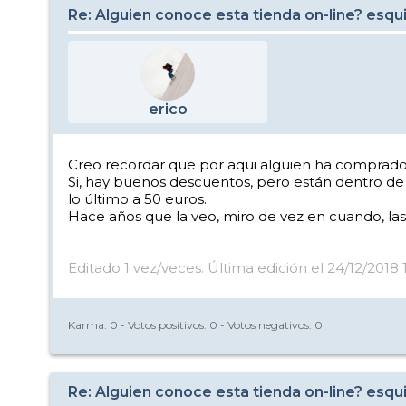
Re: Alguien conoce esta tienda on-line? esqu
erico
Creo recordar que por aqui alguien ha comprado 
Si, hay buenos descuentos, pero están dentro de l
lo último a 50 euros.
Hace años que la veo, miro de vez en cuando, la
Editado 1 vez/veces. Última edición el 24/12/2018
Karma:
0
- Votos positivos:
0
- Votos negativos:
0
Re: Alguien conoce esta tienda on-line? esqu