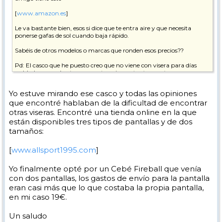
[
www.amazon.es
]
Le va bastante bien, esos si dice que te entra aire y que necesita
ponerse gafas de sol cuando baja rápido.
Sabéis de otros modelos o marcas que ronden esos precios??
Pd: El casco que he puesto creo que no viene con visera para días
nublados, no se hasta que punto es importante en estos cascos.
Un saludo!
Yo estuve mirando ese casco y todas las opiniones
que encontré hablaban de la dificultad de encontrar
otras viseras. Encontré una tienda online en la que
están disponibles tres tipos de pantallas y de dos
tamaños:
[
www.allsport1995.com
]
Yo finalmente opté por un Cebé Fireball que venía
con dos pantallas, los gastos de envío para la pantalla
eran casi más que lo que costaba la propia pantalla,
en mi caso 19€.
Un saludo