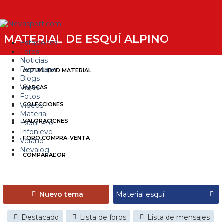
MATERIAL DE ESQUÍ ALPINO
Estaciones
Foros
Noticias
Reportajes
ACTUALIDAD MATERIAL
Blogs
Viajes
MARCAS
Fotos
Videos
COLECCIONES
Material
VALORACIONES
Esquí Pro
Infonieve
FORO COMPRA-VENTA
Verano
Nevalog
COMPARADOR
Nuevo tema
Destacado
Lista de foros
Lista de mensajes