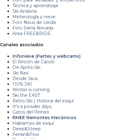
Técnica y aprendizaje
Ski Andorra
Meterología y nieve
Foro Neus de Lleida
Foro Sierra Nevada
Area FREE&RIDE
Canales asociados
Infonieve (Partes y webcams)
El Rincón de Carolo
De Après-Ski
Ski Nes
Desde Jaca
110% SKI
Winter is coming
Ski the EAST
Retro-Ski | Historia del esquí
It's a powder days
Gatos del Pirineo
RMEE Remontes Mecánicos
Hablamos de esquí
Deep&Steep
Ferran&Pow