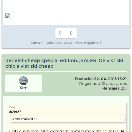
Karma:
0
- Votos positivos:
0
- Votos negativos:
0
Re: Vist cheap special edition. ¡SALES! DE vist ski
chic a vist ski cheap
Enviado: 22-04-2015 13:21
Registrado: 15 años antes
Xen
Mensajes: 291
Cita
apeski
Hasta que se demuestre lo contrario, quizá es mejor decir "Eso LO HA