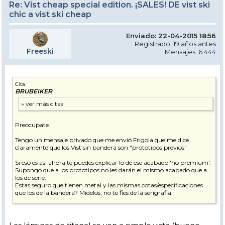
Re: Vist cheap special edition. ¡SALES! DE vist ski
chic a vist ski cheap
Enviado: 22-04-2015 18:56
Registrado: 19 años antes
Freeski
Mensajes: 6.444
Cita
BRUBEIKER
Preocupate.
Tengo un mensaje privado que me envió Frigola que me dice
claramente que los Vist sin bandera son "prototipos previos"
Si eso es así ahora te puedes explicar lo de ese acabado 'no premium'.
Supongo que a los prototipos no les darán el mismo acabado que a
los de serie.
Estas seguro que tienen metal y las mismas cotas/especificaciones
que los de la bandera? Midelos, no te fies de la serigrafia.
Si no es indiscreción, los has pagado a Pvp?
Huele mal el tema