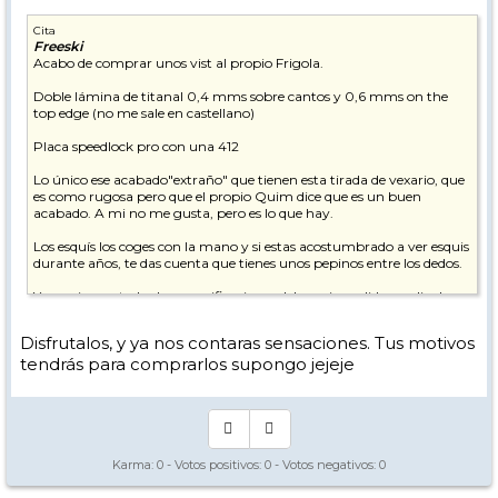
Cita
Freeski
Acabo de comprar unos vist al propio Frigola.
Doble lámina de titanal 0,4 mms sobre cantos y 0,6 mms on the
top edge (no me sale en castellano)
Placa speedlock pro con una 412
Lo único ese acabado"extraño" que tienen esta tirada de vexario, que
es como rugosa pero que el propio Quim dice que es un buen
acabado. A mi no me gusta, pero es lo que hay.
Los esquís los coges con la mano y si estas acostumbrado a ver esquis
durante años, te das cuenta que tienes unos pepinos entre los dedos.
Y en mi caso, todas las especificaciones del esqui, medidas, radio de
giro, etc...coinciden con el Rrocker del catalogo de esta pasada
temporada.
Disfrutalos, y ya nos contaras sensaciones. Tus motivos
tendrás para comprarlos supongo jejeje
Y no puedo decir más. Hubiese preferido un acabado "liso" pero esto
es lo que hay, y es en parte lo que ha llevado a la confusión en mi
caso.
Karma:
0
- Votos positivos:
0
- Votos negativos:
0