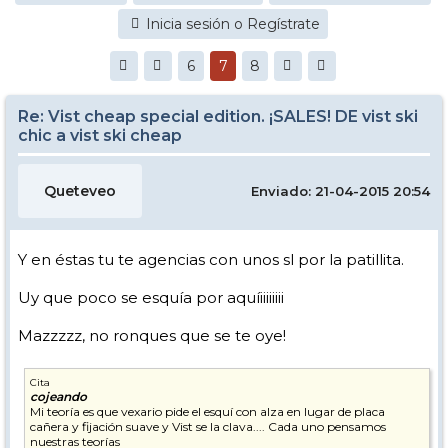
Inicia sesión o Regístrate
6
7
8
Re: Vist cheap special edition. ¡SALES! DE vist ski
chic a vist ski cheap
Queteveo
Enviado: 21-04-2015 20:54
Y en éstas tu te agencias con unos sl por la patillita.
Uy que poco se esquía por aquíiiiiiiii
Mazzzzz, no ronques que se te oye!
Cita
cojeando
Mi teoría es que vexario pide el esquí con alza en lugar de placa
cañera y fijación suave y Vist se la clava.... Cada uno pensamos
nuestras teorías