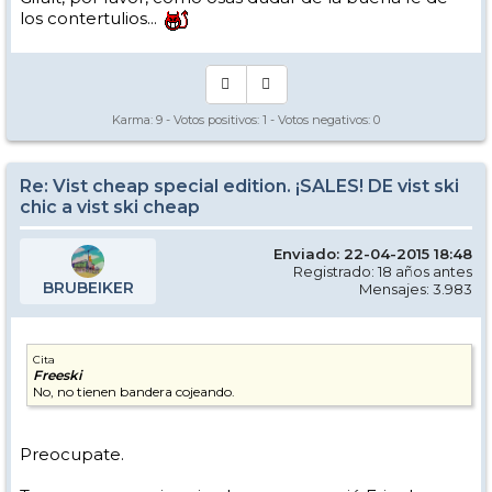
los contertulios...
Karma:
9
- Votos positivos:
1
- Votos negativos:
0
Re: Vist cheap special edition. ¡SALES! DE vist ski
chic a vist ski cheap
Enviado: 22-04-2015 18:48
Registrado: 18 años antes
BRUBEIKER
Mensajes: 3.983
Cita
Freeski
No, no tienen bandera cojeando.
Preocupate.