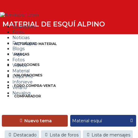
MATERIAL DE ESQUÍ ALPINO
Estaciones
Foros
Noticias
Reportajes
ACTUALIDAD MATERIAL
Blogs
Viajes
MARCAS
Fotos
Videos
COLECCIONES
Material
VALORACIONES
Esquí Pro
Infonieve
FORO COMPRA-VENTA
Verano
Nevalog
COMPARADOR
Nuevo tema
Destacado
Lista de foros
Lista de mensajes