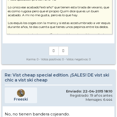
Lo único ese acabado"extraño" que tienen esta tirada de vexario, que
es como rugosa pero que el propio Quim dice que es un buen
acabado. A mi no me gusta, pero es lo que hay.
Los esquís los coges con la mano y si estas acostumbrado a ver esquis
durante años, te das cuenta que tienes unos pepinos entre los dedos.
Y en mi caso, todas las especificaciones del esqui, medidas, radio de
giro, etc...coinciden con el Rrocker del catalogo de esta pasada
temporada.
Y no puedo decir más. Hubiese preferido un acabado "liso" pero esto
es lo que hay, y es en parte lo que ha llevado a la confusión en mi
caso.
Karma:
0
- Votos positivos:
0
- Votos negativos:
0
Re: Vist cheap special edition. ¡SALES! DE vist ski
chic a vist ski cheap
Enviado: 22-04-2015 18:10
Registrado: 19 años antes
Freeski
Mensajes: 6.444
No, no tienen bandera cojeando.