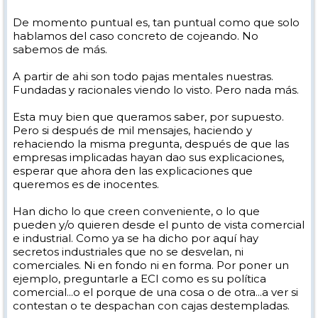
Así que plantear si Vist/Vexario "ha hecho" puntualmente una
De momento puntual es, tan puntual como que solo
operación extraña o cuando menos no aclarada, o si "hace" o "ha
hablamos del caso concreto de cojeando. No
venido haciendo" operaciones extrañas o poco claras es un debate
sabemos de más.
que tiene, a mi juicio, fundamento.
Y tiene también su interés saber si detrás de los descuentos de
A partir de ahi son todo pajas mentales nuestras.
determinadas grandes líneas de distribución hay algo más que
Fundadas y racionales viendo lo visto. Pero nada más.
simples economías de escala.
Lo que no lo tiene sentido, para mí, es tratar de reducir el asunto
Esta muy bien que queramos saber, por supuesto.
mero "caso concreto", o "particular" o "puntual". Por lo menos en la
Pero si después de mil mensajes, haciendo y
parte o aspecto del tema que a mí, y creo que a otros, nos interesa.
rehaciendo la misma pregunta, después de que las
empresas implicadas hayan dao sus explicaciones,
Saludos.
esperar que ahora den las explicaciones que
queremos es de inocentes.
Han dicho lo que creen conveniente, o lo que
pueden y/o quieren desde el punto de vista comercial
e industrial. Como ya se ha dicho por aquí hay
secretos industriales que no se desvelan, ni
comerciales. Ni en fondo ni en forma. Por poner un
ejemplo, preguntarle a ECI como es su política
comercial...o el porque de una cosa o de otra...a ver si
contestan o te despachan con cajas destempladas.