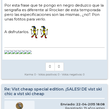
esta pasada temporada.
Por esta frase que te pongo en negro deduzco que la
serigrafia es diferente al Rrocker de esta temporada
Y no puedo decir más. Hubiese preferido un acabado "liso" pero esto
es lo que hay, y es en parte lo que ha llevado a la confusión en mi
pero las especificaciones son las mismas , ¿no?. Pon
caso.
unas fotitos para verlo.
A disfrutarlos.
Karma:
0
- Votos positivos:
0
- Votos negativos:
0
Re: Vist cheap special edition. ¡SALES! DE vist ski
chic a vist ski cheap
Enviado: 22-04-2015 18:08
Registrado: 19 años antes