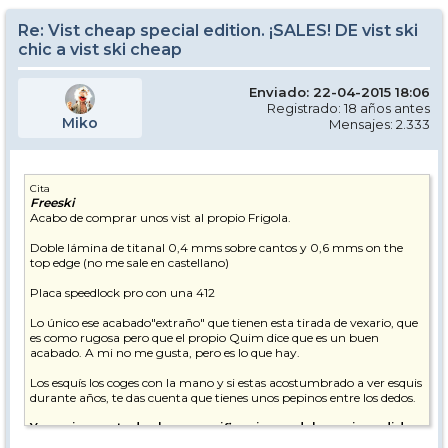
Re: Vist cheap special edition. ¡SALES! DE vist ski
chic a vist ski cheap
Enviado: 22-04-2015 18:06
Registrado: 18 años antes
Miko
Mensajes: 2.333
Cita
Freeski
Acabo de comprar unos vist al propio Frigola.
Doble lámina de titanal 0,4 mms sobre cantos y 0,6 mms on the
top edge (no me sale en castellano)
Placa speedlock pro con una 412
Lo único ese acabado"extraño" que tienen esta tirada de vexario, que
es como rugosa pero que el propio Quim dice que es un buen
acabado. A mi no me gusta, pero es lo que hay.
Los esquís los coges con la mano y si estas acostumbrado a ver esquis
durante años, te das cuenta que tienes unos pepinos entre los dedos.
Y en mi caso, todas las especificaciones del esqui, medidas,
radio de giro, etc...coinciden con el Rrocker del catalogo de