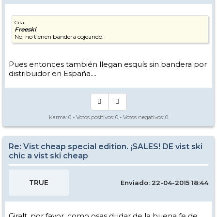
Cita
Freeski
No, no tienen bandera cojeando.
Pues entonces también llegan esquís sin bandera por
distribuidor en España....
Karma:
0
- Votos positivos:
0
- Votos negativos:
0
Re: Vist cheap special edition. ¡SALES! DE vist ski
chic a vist ski cheap
TRUE
Enviado: 22-04-2015 18:44
Giralt, por favor, como osas dudar de la buena fe de