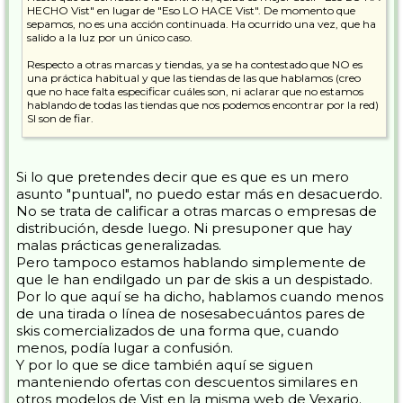
HECHO Vist" en lugar de "Eso LO HACE Vist". De momento que
sepamos, no es una acción continuada. Ha ocurrido una vez, que ha
salido a la luz por un único caso.
Respecto a otras marcas y tiendas, ya se ha contestado que NO es
una práctica habitual y que las tiendas de las que hablamos (creo
que no hace falta especificar cuáles son, ni aclarar que no estamos
hablando de todas las tiendas que nos podemos encontrar por la red)
SI son de fiar.
Por aclarar, decir que no tengo el más mínimo interés en defender
ninguna marca ni tienda ni canal de distribució... ni en concreto ni de
forma general. Simplemente, siendo consciente de la gravedad del
Si lo que pretendes decir que es que es un mero
asunto Vist-Vexario-Cojeando, intentar centrar el tema y tratarlo en
asunto "puntual", no puedo estar más en desacuerdo.
su justa medida; sin restarle importancia reduciéndolo al nivel de
No se trata de calificar a otras marcas o empresas de
anécdota, ni caer en el amarillismo más cutre, tratándolo como un
distribución, desde luego. Ni presuponer que hay
tema que genera alarma social.
malas prácticas generalizadas.
Pero tampoco estamos hablando simplemente de
que le han endilgado un par de skis a un despistado.
Por lo que aquí se ha dicho, hablamos cuando menos
de una tirada o línea de nosesabecuántos pares de
skis comercializados de una forma que, cuando
menos, podía lugar a confusión.
Y por lo que se dice también aquí se siguen
manteniendo ofertas con descuentos similares en
otros modelos de Vist en la misma web de Vexario.