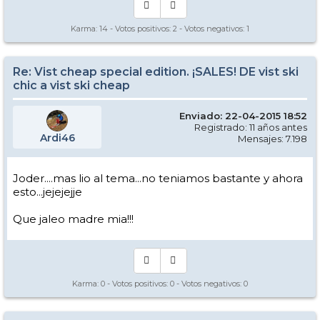
Karma:
14
- Votos positivos:
2
- Votos negativos:
1
Re: Vist cheap special edition. ¡SALES! DE vist ski
chic a vist ski cheap
Enviado: 22-04-2015 18:52
Registrado: 11 años antes
Ardi46
Mensajes: 7.198
Joder....mas lio al tema...no teniamos bastante y ahora
esto...jejejejje
Que jaleo madre mia!!!
Karma:
0
- Votos positivos:
0
- Votos negativos:
0