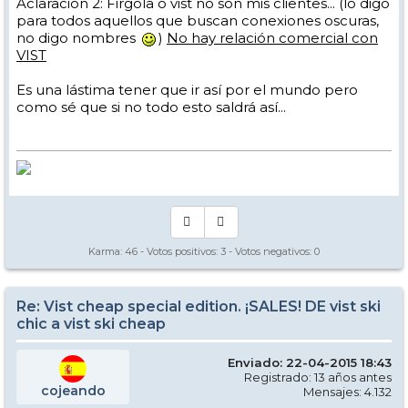
Aclaración 2: Firgola o vist no son mis clientes... (lo digo
para todos aquellos que buscan conexiones oscuras,
no digo nombres
)
No hay relación comercial con
VIST
Es una lástima tener que ir así por el mundo pero
como sé que si no todo esto saldrá así...
Karma:
46
- Votos positivos:
3
- Votos negativos:
0
Re: Vist cheap special edition. ¡SALES! DE vist ski
chic a vist ski cheap
Enviado: 22-04-2015 18:43
Registrado: 13 años antes
cojeando
Mensajes: 4.132