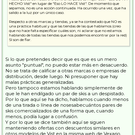
HECHO Vist" en lugar de "Eso LO HACE Vist". De momento que
sepamos, no es una acción continuada. Ha ocurrido una vez, que ha
salido a la luz por un único caso.
Respecto a otras marcas y tiendas, ya se ha contestado que NO es
una práctica habitual y que las tiendas de las que hablamos (creo
que no hace falta especificar cuáles son, ni aclarar que no estamos
hablando de todas las tiendas que nos podemos encontrar por la red)
SI son de fiar.
Por aclarar, decir que no tengo el más mínimo interés en defender
ninguna marca ni tienda ni canal de distribució... ni en concreto ni de
forma general. Simplemente, siendo consciente de la gravedad del
Si lo que pretendes decir que es que es un mero
asunto Vist-Vexario-Cojeando, intentar centrar el tema y tratarlo en
asunto "puntual", no puedo estar más en desacuerdo.
su justa medida; sin restarle importancia reduciéndolo al nivel de
No se trata de calificar a otras marcas o empresas de
anécdota, ni caer en el amarillismo más cutre, tratándolo como un
distribución, desde luego. Ni presuponer que hay
tema que genera alarma social.
malas prácticas generalizadas.
Pero tampoco estamos hablando simplemente de
que le han endilgado un par de skis a un despistado.
Por lo que aquí se ha dicho, hablamos cuando menos
de una tirada o línea de nosesabecuántos pares de
skis comercializados de una forma que, cuando
menos, podía lugar a confusión.
Y por lo que se dice también aquí se siguen
manteniendo ofertas con descuentos similares en
otros modelos de Vist en la misma web de Vexario.