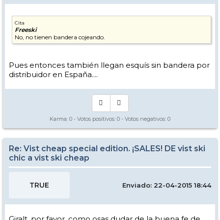
Cita
Freeski
No, no tienen bandera cojeando.
Pues entonces también llegan esquís sin bandera por
distribuidor en España....
Karma:
0
- Votos positivos:
0
- Votos negativos:
0
Re: Vist cheap special edition. ¡SALES! DE vist ski
chic a vist ski cheap
TRUE
Enviado: 22-04-2015 18:44
Giralt, por favor, como osas dudar de la buena fe de