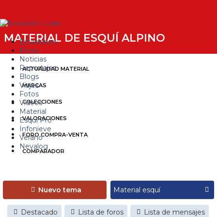
MATERIAL DE ESQUÍ ALPINO
Estaciones
Foros
Noticias
Reportajes
ACTUALIDAD MATERIAL
Blogs
Viajes
MARCAS
Fotos
Videos
COLECCIONES
Material
VALORACIONES
Esquí Pro
Infonieve
FORO COMPRA-VENTA
Verano
Nevalog
COMPARADOR
Nuevo tema
Destacado
Lista de foros
Lista de mensajes