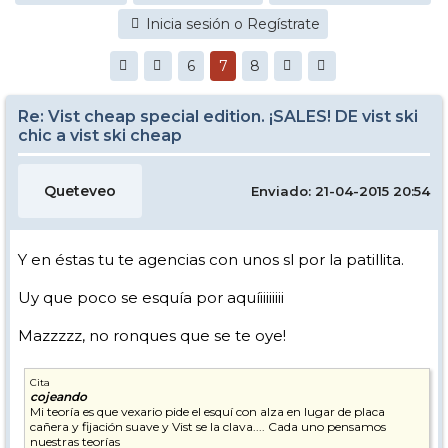
Inicia sesión o Regístrate
6
7
8
Re: Vist cheap special edition. ¡SALES! DE vist ski
chic a vist ski cheap
Queteveo
Enviado: 21-04-2015 20:54
Y en éstas tu te agencias con unos sl por la patillita.
Uy que poco se esquía por aquíiiiiiiii
Mazzzzz, no ronques que se te oye!
Cita
cojeando
Mi teoría es que vexario pide el esquí con alza en lugar de placa
cañera y fijación suave y Vist se la clava.... Cada uno pensamos
nuestras teorías