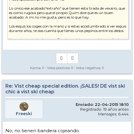
Lo único ese acabado"extraño" que tienen esta tirada de vexario, que
es como rugosa pero que el propio Quim dice que es un buen
acabado. A mi no me gusta, pero es lo que hay.
Los esquís los coges con la mano y si estas acostumbrado a ver esquis
durante años, te das cuenta que tienes unos pepinos entre los dedos.
Y en mi caso, todas las especificaciones del esqui, medidas, radio de
giro, etc...coinciden con el Rrocker del catalogo de esta pasada
temporada.
Y no puedo decir más. Hubiese preferido un acabado "liso" pero esto
es lo que hay, y es en parte lo que ha llevado a la confusión en mi
caso.
Karma:
0
- Votos positivos:
0
- Votos negativos:
0
Re: Vist cheap special edition. ¡SALES! DE vist ski
chic a vist ski cheap
Enviado: 22-04-2015 18:10
Registrado: 19 años antes
Freeski
Mensajes: 6.444
No, no tienen bandera cojeando.