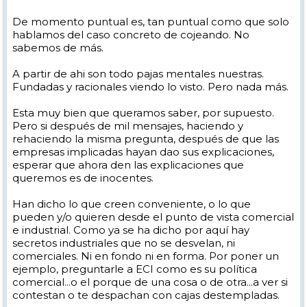
Así que plantear si Vist/Vexario "ha hecho" puntualmente una
De momento puntual es, tan puntual como que solo
operación extraña o cuando menos no aclarada, o si "hace" o "ha
hablamos del caso concreto de cojeando. No
venido haciendo" operaciones extrañas o poco claras es un debate
sabemos de más.
que tiene, a mi juicio, fundamento.
Y tiene también su interés saber si detrás de los descuentos de
A partir de ahi son todo pajas mentales nuestras.
determinadas grandes líneas de distribución hay algo más que
Fundadas y racionales viendo lo visto. Pero nada más.
simples economías de escala.
Lo que no lo tiene sentido, para mí, es tratar de reducir el asunto
Esta muy bien que queramos saber, por supuesto.
mero "caso concreto", o "particular" o "puntual". Por lo menos en la
Pero si después de mil mensajes, haciendo y
parte o aspecto del tema que a mí, y creo que a otros, nos interesa.
rehaciendo la misma pregunta, después de que las
empresas implicadas hayan dao sus explicaciones,
Saludos.
esperar que ahora den las explicaciones que
queremos es de inocentes.
Han dicho lo que creen conveniente, o lo que
pueden y/o quieren desde el punto de vista comercial
e industrial. Como ya se ha dicho por aquí hay
secretos industriales que no se desvelan, ni
comerciales. Ni en fondo ni en forma. Por poner un
ejemplo, preguntarle a ECI como es su política
comercial...o el porque de una cosa o de otra...a ver si
contestan o te despachan con cajas destempladas.