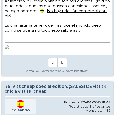
Aclaración 2: Firgola o vist no son mis clientes... (lo digo
para todos aquellos que buscan conexiones oscuras,
no digo nombres
)
No hay relación comercial con
VIST
Es una lástima tener que ir así por el mundo pero
como sé que si no todo esto saldrá así...
Karma:
46
- Votos positivos:
3
- Votos negativos:
0
Re: Vist cheap special edition. ¡SALES! DE vist ski
chic a vist ski cheap
Enviado: 22-04-2015 18:43
Registrado: 13 años antes
cojeando
Mensajes: 4.132