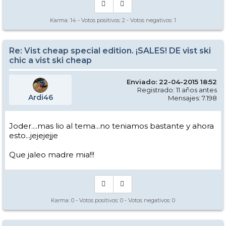
Karma:
14
- Votos positivos:
2
- Votos negativos:
1
Re: Vist cheap special edition. ¡SALES! DE vist ski
chic a vist ski cheap
Enviado: 22-04-2015 18:52
Registrado: 11 años antes
Ardi46
Mensajes: 7.198
Joder....mas lio al tema...no teniamos bastante y ahora
esto...jejejejje
Que jaleo madre mia!!!
Karma:
0
- Votos positivos:
0
- Votos negativos:
0