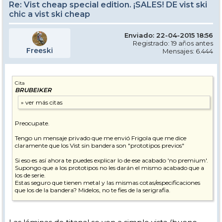
Re: Vist cheap special edition. ¡SALES! DE vist ski
chic a vist ski cheap
Enviado: 22-04-2015 18:56
Registrado: 19 años antes
Freeski
Mensajes: 6.444
Cita
BRUBEIKER
Preocupate.
Tengo un mensaje privado que me envió Frigola que me dice
claramente que los Vist sin bandera son "prototipos previos"
Si eso es así ahora te puedes explicar lo de ese acabado 'no premium'.
Supongo que a los prototipos no les darán el mismo acabado que a
los de serie.
Estas seguro que tienen metal y las mismas cotas/especificaciones
que los de la bandera? Midelos, no te fies de la serigrafia.
Si no es indiscreción, los has pagado a Pvp?
Huele mal el tema