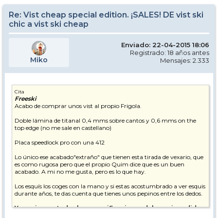
Re: Vist cheap special edition. ¡SALES! DE vist ski
chic a vist ski cheap
Enviado: 22-04-2015 18:06
Registrado: 18 años antes
Miko
Mensajes: 2.333
Cita
Freeski
Acabo de comprar unos vist al propio Frigola.
Doble lámina de titanal 0,4 mms sobre cantos y 0,6 mms on the
top edge (no me sale en castellano)
Placa speedlock pro con una 412
Lo único ese acabado"extraño" que tienen esta tirada de vexario, que
es como rugosa pero que el propio Quim dice que es un buen
acabado. A mi no me gusta, pero es lo que hay.
Los esquís los coges con la mano y si estas acostumbrado a ver esquis
durante años, te das cuenta que tienes unos pepinos entre los dedos.
Y en mi caso, todas las especificaciones del esqui, medidas,
radio de giro, etc...coinciden con el Rrocker del catalogo de