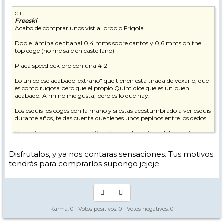
Cita
Freeski
Acabo de comprar unos vist al propio Frigola.
Doble lámina de titanal 0,4 mms sobre cantos y 0,6 mms on the
top edge (no me sale en castellano)
Placa speedlock pro con una 412
Lo único ese acabado"extraño" que tienen esta tirada de vexario, que
es como rugosa pero que el propio Quim dice que es un buen
acabado. A mi no me gusta, pero es lo que hay.
Los esquís los coges con la mano y si estas acostumbrado a ver esquis
durante años, te das cuenta que tienes unos pepinos entre los dedos.
Y en mi caso, todas las especificaciones del esqui, medidas, radio de
giro, etc...coinciden con el Rrocker del catalogo de esta pasada
temporada.
Disfrutalos, y ya nos contaras sensaciones. Tus motivos
tendrás para comprarlos supongo jejeje
Y no puedo decir más. Hubiese preferido un acabado "liso" pero esto
es lo que hay, y es en parte lo que ha llevado a la confusión en mi
caso.
Karma:
0
- Votos positivos:
0
- Votos negativos:
0