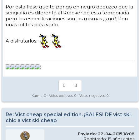
esta pasada temporada.
Por esta frase que te pongo en negro deduzco que la
serigrafia es diferente al Rrocker de esta temporada
Y no puedo decir más. Hubiese preferido un acabado "liso" pero esto
es lo que hay, y es en parte lo que ha llevado a la confusión en mi
pero las especificaciones son las mismas , ¿no?. Pon
caso.
unas fotitos para verlo.
A disfrutarlos.
Karma:
0
- Votos positivos:
0
- Votos negativos:
0
Re: Vist cheap special edition. ¡SALES! DE vist ski
chic a vist ski cheap
Enviado: 22-04-2015 18:08
Registrado: 19 años antes