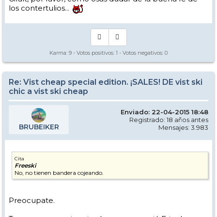
los contertulios...
Karma:
9
- Votos positivos:
1
- Votos negativos:
0
Re: Vist cheap special edition. ¡SALES! DE vist ski
chic a vist ski cheap
Enviado: 22-04-2015 18:48
Registrado: 18 años antes
BRUBEIKER
Mensajes: 3.983
Cita
Freeski
No, no tienen bandera cojeando.
Preocupate.