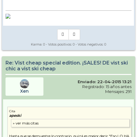
Karma:
0
- Votos positivos:
0
- Votos negativos:
0
Re: Vist cheap special edition. ¡SALES! DE vist ski
chic a vist ski cheap
Enviado: 22-04-2015 13:21
Registrado: 15 años antes
Xen
Mensajes: 291
Cita
apeski
Hasta que se demuestre lo contrario, quizá es mejor decir "Eso LO HA