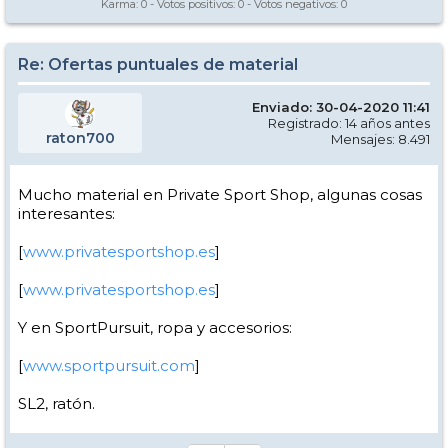
Karma:
0
- Votos positivos:
0
- Votos negativos:
0
Re: Ofertas puntuales de material
Enviado: 30-04-2020 11:41
Registrado: 14 años antes
raton700
Mensajes: 8.491
Mucho material en Private Sport Shop, algunas cosas
interesantes:
[
www.privatesportshop.es
]
[
www.privatesportshop.es
]
Y en SportPursuit, ropa y accesorios:
[
www.sportpursuit.com
]
SL2, ratón.