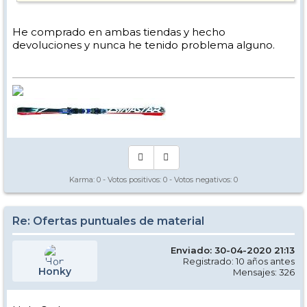
Iba a esperar a comprar en tienda física y probar, pero viendo el
panorama va a estar complicado.
He comprado en ambas tiendas y hecho
devoluciones y nunca he tenido problema alguno.
Admito sugerencias de modelos para comprar.
Karma:
0
- Votos positivos:
0
- Votos negativos:
0
Re: Ofertas puntuales de material
Enviado: 30-04-2020 21:13
Registrado: 10 años antes
Honky
Mensajes: 326