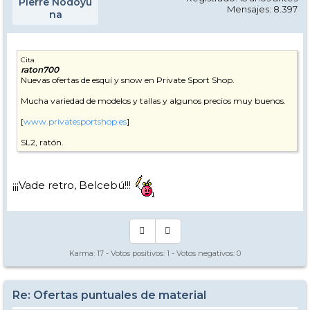
Pierre Nodoyu
Mensajes: 8.397
na
Cita
raton700
Nuevas ofertas de esquí y snow en Private Sport Shop.
Mucha variedad de modelos y tallas y algunos precios muy buenos.
[
www.privatesportshop.es
]
SL2, ratón.
¡¡¡Vade retro, Belcebú!!!
Karma:
17
- Votos positivos:
1
- Votos negativos:
0
Re: Ofertas puntuales de material