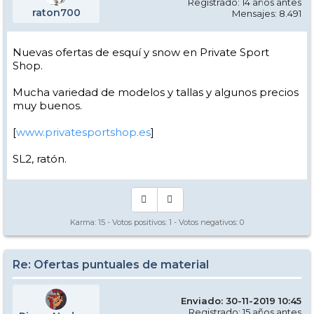
Registrado: 14 años antes
raton700
Mensajes: 8.491
Nuevas ofertas de esquí y snow en Private Sport
Shop.
Mucha variedad de modelos y tallas y algunos precios
muy buenos.
[
www.privatesportshop.es
]
SL2, ratón.
Karma:
15
- Votos positivos:
1
- Votos negativos:
0
Re: Ofertas puntuales de material
Enviado: 30-11-2019 10:45
Registrado: 15 años antes