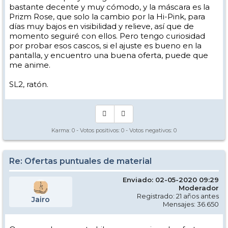
Por precio me llama la atención, porque si miro unas gafas y casco
bastante decente y muy cómodo, y la máscara es la
me sale más caro el conjunto y sin saber cómo quedan ambos.
Prizm Rose, que solo la cambio por la Hi-Pink, para
días muy bajos en visibilidad y relieve, así que de
momento seguiré con ellos. Pero tengo curiosidad
por probar esos cascos, si el ajuste es bueno en la
pantalla, y encuentro una buena oferta, puede que
me anime.
SL2, ratón.
Karma:
0
- Votos positivos:
0
- Votos negativos:
0
Re: Ofertas puntuales de material
Enviado: 02-05-2020 09:29
Moderador
Registrado: 21 años antes
Jairo
Mensajes: 36.650