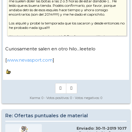
me suelen doler las botas a las 2 o 3 horas de estar dándole-)... He
leído que es buena tienda. Podéis confirmarlo, por favor, porque
andaba detrás de esos esquíes hace tiempo y ahora consigo
encontrarlos (son del 2014!!!!!!) y me he dado el caprichito.
Los alquilé y probé la temporada que los sacaron y desde entonces no
he probado nada igual!!!
Alguien de vosotros los ha tenido? Por favor, me podéis dar vuestras
impresiones... Debo devolverlos?
Curiosamente salen en otro hilo...leetelo
Gracias!!!!
Ya llega, ya llega la nieve... Me muero de ganas!!!
[
www.nevasport.com
]
Karma:
0
- Votos positivos:
0
- Votos negativos:
0
Re: Ofertas puntuales de material
Enviado: 30-11-2019 10:17