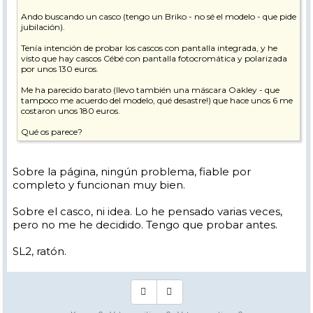
Ando buscando un casco (tengo un Briko - no sé el modelo - que pide
jubilación).
Tenía intención de probar los cascos con pantalla integrada, y he
visto que hay cascos Cébé con pantalla fotocromática y polarizada
por unos 130 euros.
Me ha parecido barato (llevo también una máscara Oakley - que
tampoco me acuerdo del modelo, qué desastre!) que hace unos 6 me
costaron unos 180 euros.
Qué os parece?
Iba a esperar a comprar en tienda física y probar, pero viendo el
panorama va a estar complicado.
Sobre la página, ningún problema, fiable por
completo y funcionan muy bien.
Admito sugerencias de modelos para comprar.
Sobre el casco, ni idea. Lo he pensado varias veces,
pero no me he decidido. Tengo que probar antes.
SL2, ratón.