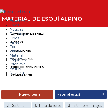
MATERIAL DE ESQUÍ ALPINO
Estaciones
Foros
Noticias
Reportajes
ACTUALIDAD MATERIAL
Blogs
Viajes
MARCAS
Fotos
Videos
COLECCIONES
Material
VALORACIONES
Esquí Pro
Infonieve
FORO COMPRA-VENTA
Verano
Nevalog
COMPARADOR
Nuevo tema
Destacado
Lista de foros
Lista de mensajes