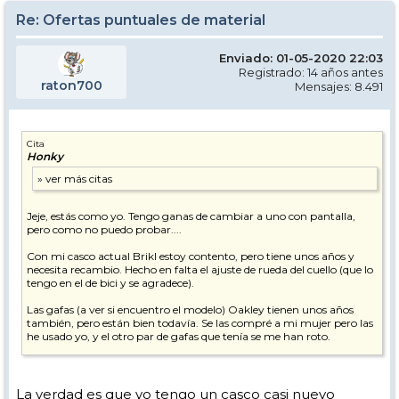
Re: Ofertas puntuales de material
Enviado: 01-05-2020 22:03
Registrado: 14 años antes
raton700
Mensajes: 8.491
Cita
Honky
Jeje, estás como yo. Tengo ganas de cambiar a uno con pantalla,
pero como no puedo probar....
Con mi casco actual Brikl estoy contento, pero tiene unos años y
necesita recambio. Hecho en falta el ajuste de rueda del cuello (que lo
tengo en el de bici y se agradece).
Las gafas (a ver si encuentro el modelo) Oakley tienen unos años
también, pero están bien todavía. Se las compré a mi mujer pero las
he usado yo, y el otro par de gafas que tenía se me han roto.
El tema es que no me acabo de encontrar agusto del todo con
ambos puestos, por eso lo de probar un casco de éstos.
La verdad es que yo tengo un casco casi nuevo