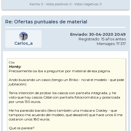
Karma:
0
- Votos positivos:
0
- Votos negativos:
0
Re: Ofertas puntuales de material
Enviado: 30-04-2020 20:49
Registrado: 15 años antes
Carlos_a
Mensajes: 17.317
Cita
Honky
Precisamente oa iba a preguntar por material de esa página.
Ando buscando un casco (tengo un Briko - no sé el modelo - que pide
jubilación).
Tenía intención de probar los cascos con pantalla integrada, y he
visto que hay cascos Cébé con pantalla fotocromática y polarizada
por unos 130 euros.
Me ha parecido barato (llevo también una máscara Oakley - que
tampoco me acuerdo del modelo, qué desastre!) que hace unos 6 me
costaron unos 180 euros.
Qué os parece?