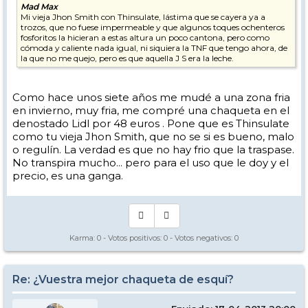
Mad Max
Mi vieja Jhon Smith con Thinsulate, lástima que se cayera ya a
trozos, que no fuese impermeable y que algunos toques ochenteros
fosforitos la hicieran a estas altura un poco cantona, pero como
cómoda y caliente nada igual, ni siquiera la TNF que tengo ahora, de
la que no me quejo, pero es que aquella J S era la leche.
Como hace unos siete años me mudé a una zona fria
en invierno, muy fria, me compré una chaqueta en el
denostado Lidl por 48 euros . Pone que es Thinsulate
como tu vieja Jhon Smith, que no se si es bueno, malo
o regulín. La verdad es que no hay frio que la traspase.
No transpira mucho... pero para el uso que le doy y el
precio, es una ganga.
Karma:
0
- Votos positivos:
0
- Votos negativos:
0
Re: ¿Vuestra mejor chaqueta de esquí?