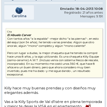
Enviado: 18-04-2013 10:08
Registrado: 21 años antes
Carolina
Mensajes: 9.191
Cita
El Abuelo Carver
Con tantos años "a la espalda" -mejor dicho "a las piernas"-, en esto
del esquí (son 54 años), he tenido varias prendas: Algún que otro
anorak; algún "mono" completo y algún "mono caliente".
Pero sin lugar a dudas, la mejor chaqueta que he tenido la compré
hace unos 8 años, y la sigo utilizando. Es una chaqueta Killy Equipe
(osmo-ceramic) A.W.T. (Incluso venía con sistema Recco de rescate,
incorporado). En su momento me costó unos 360 €, que hace 8
años era un buen dinero, pero que ahora considero muy bien
invertido, pues me ha dado -y me sigue dando-, un resultado
excepcional.
Killy hace muy buenas prendas y con diseños muy
elegantes además.
Vas a la Killy Sports de Val d'Isére en plena temporada
y mejor te dejas la VISA en el apartamento...