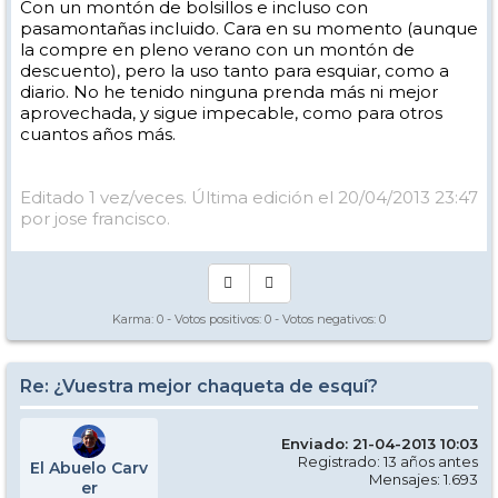
Con un montón de bolsillos e incluso con
pasamontañas incluido. Cara en su momento (aunque
la compre en pleno verano con un montón de
descuento), pero la uso tanto para esquiar, como a
diario. No he tenido ninguna prenda más ni mejor
aprovechada, y sigue impecable, como para otros
cuantos años más.
Editado 1 vez/veces. Última edición el 20/04/2013 23:47
por jose francisco.
Karma:
0
- Votos positivos:
0
- Votos negativos:
0
Re: ¿Vuestra mejor chaqueta de esquí?
Enviado: 21-04-2013 10:03
Registrado: 13 años antes
El Abuelo Carv
Mensajes: 1.693
er