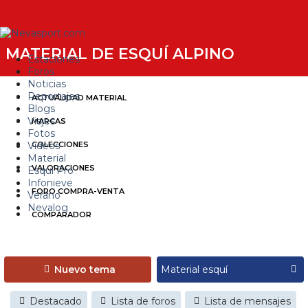
MATERIAL DE ESQUÍ ALPINO
Estaciones
Foros
Noticias
Reportajes
ACTUALIDAD MATERIAL
Blogs
Viajes
MARCAS
Fotos
Videos
COLECCIONES
Material
VALORACIONES
Esquí Pro
Infonieve
FORO COMPRA-VENTA
Verano
Nevalog
COMPARADOR
Nuevo tema
Destacado
Lista de foros
Lista de mensajes