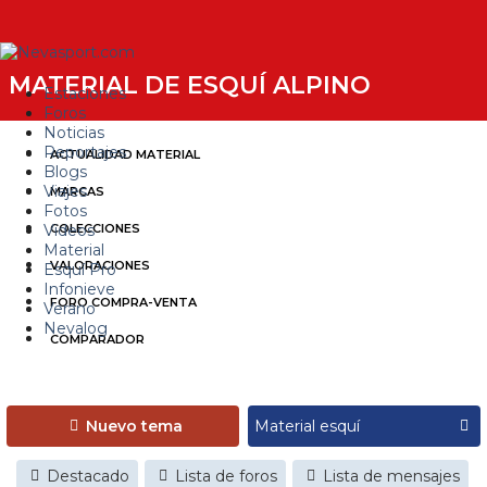
MATERIAL DE ESQUÍ ALPINO
Estaciones
Foros
Noticias
Reportajes
ACTUALIDAD MATERIAL
Blogs
Viajes
MARCAS
Fotos
Videos
COLECCIONES
Material
VALORACIONES
Esquí Pro
Infonieve
FORO COMPRA-VENTA
Verano
Nevalog
COMPARADOR
Nuevo tema
Destacado
Lista de foros
Lista de mensajes