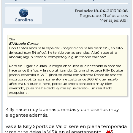
Enviado: 18-04-2013 10:08
Registrado: 21 años antes
Carolina
Mensajes: 9.191
Cita
El Abuelo Carver
Con tantos años "a la espalda" -mejor dicho "a las piernas"-, en esto
del esquí (son 54 años), he tenido varias prendas: Algún que otro
anorak; algún "mono" completo y algún "mono caliente".
Pero sin lugar a dudas, la mejor chaqueta que he tenido la compré
hace unos 8 años, y la sigo utilizando. Es una chaqueta Killy Equipe
(osmo-ceramic) A.W.T. (Incluso venía con sistema Recco de rescate,
incorporado). En su momento me costó unos 360 €, que hace 8
años era un buen dinero, pero que ahora considero muy bien
invertido, pues me ha dado -y me sigue dando-, un resultado
excepcional.
Killy hace muy buenas prendas y con diseños muy
elegantes además.
Vas a la Killy Sports de Val d'Isére en plena temporada
y mejor te dejas la VISA en el apartamento...