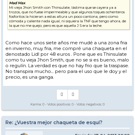
Mad Max
Mi vieja Jhon Smith con Thinsulate, lástima que se cayera ya a
trozos, que no fuese impermeable y que algunos toques ochenteros
fosforitos la hicieran a estas altura un poco cantona, pero como
cómoda y caliente nada igual, ni siquiera la TNF que tengo ahora, de
la que no me quejo, pero es que aquella J S era la leche.
Como hace unos siete años me mudé a una zona fria
en invierno, muy fria, me compré una chaqueta en el
denostado Lidl por 48 euros . Pone que es Thinsulate
como tu vieja Jhon Smith, que no se si es bueno, malo
o regulín. La verdad es que no hay frio que la traspase.
No transpira mucho... pero para el uso que le doy y el
precio, es una ganga.
Karma:
0
- Votos positivos:
0
- Votos negativos:
0
Re: ¿Vuestra mejor chaqueta de esquí?