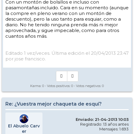
Con un montón de bolsillos e incluso con
pasamontañas incluido. Cara en su momento (aunque
la compre en pleno verano con un montón de
descuento), pero la uso tanto para esquiar, como a
diario. No he tenido ninguna prenda más ni mejor
aprovechada, y sigue impecable, como para otros
cuantos años más.
Editado 1 vez/veces. Última edición el 20/04/2013 23:47
por jose francisco.
Karma:
0
- Votos positivos:
0
- Votos negativos:
0
Re: ¿Vuestra mejor chaqueta de esquí?
Enviado: 21-04-2013 10:03
Registrado: 13 años antes
El Abuelo Carv
Mensajes: 1.693
er