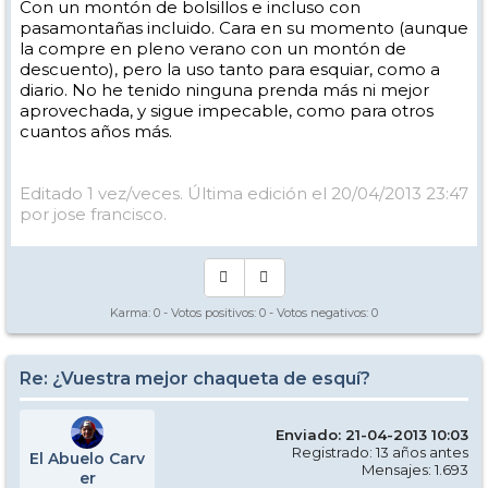
Con un montón de bolsillos e incluso con
pasamontañas incluido. Cara en su momento (aunque
la compre en pleno verano con un montón de
descuento), pero la uso tanto para esquiar, como a
diario. No he tenido ninguna prenda más ni mejor
aprovechada, y sigue impecable, como para otros
cuantos años más.
Editado 1 vez/veces. Última edición el 20/04/2013 23:47
por jose francisco.
Karma:
0
- Votos positivos:
0
- Votos negativos:
0
Re: ¿Vuestra mejor chaqueta de esquí?
Enviado: 21-04-2013 10:03
Registrado: 13 años antes
El Abuelo Carv
Mensajes: 1.693
er