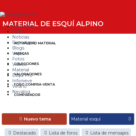
MATERIAL DE ESQUÍ ALPINO
Estaciones
Foros
Noticias
Reportajes
ACTUALIDAD MATERIAL
Blogs
Viajes
MARCAS
Fotos
Videos
COLECCIONES
Material
VALORACIONES
Esquí Pro
Infonieve
FORO COMPRA-VENTA
Verano
Nevalog
COMPARADOR
Nuevo tema
Destacado
Lista de foros
Lista de mensajes