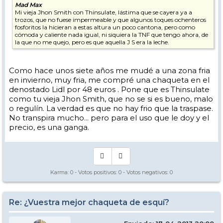
Mad Max
Mi vieja Jhon Smith con Thinsulate, lástima que se cayera ya a
trozos, que no fuese impermeable y que algunos toques ochenteros
fosforitos la hicieran a estas altura un poco cantona, pero como
cómoda y caliente nada igual, ni siquiera la TNF que tengo ahora, de
la que no me quejo, pero es que aquella J S era la leche.
Como hace unos siete años me mudé a una zona fria
en invierno, muy fria, me compré una chaqueta en el
denostado Lidl por 48 euros . Pone que es Thinsulate
como tu vieja Jhon Smith, que no se si es bueno, malo
o regulín. La verdad es que no hay frio que la traspase.
No transpira mucho... pero para el uso que le doy y el
precio, es una ganga.
Karma:
0
- Votos positivos:
0
- Votos negativos:
0
Re: ¿Vuestra mejor chaqueta de esquí?