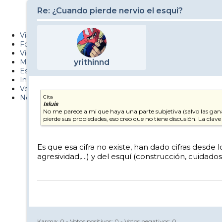
Metiendo Cantos
Re: ¿Cuando pierde nervio el esqui?
PUCAF - Blog
Viajes
Fotos
Videos
Material
yrithinnd
Esquí Pro
Infonieve
Verano
Nevalog
Cita
Isluis
No me parece a mi que haya una parte subjetiva (salvo las gana
pierde sus propiedades, eso creo que no tiene discusión. La clav
Es que esa cifra no existe, han dado cifras desde
agresividad,....) y del esquí (construcción, cuidados.
Karma:
0
- Votos positivos:
0
- Votos negativos:
0