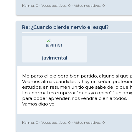
Karma:
0
- Votos positivos:
0
- Votos negativos:
0
Re: ¿Cuando pierde nervio el esqui?
javimental
Me parto el eje pero bien partido, alguno si que 
Veamos almas candidas, si hay un señor, profesion
estudios, en resumen un tio que sabe de lo que h
Lo anormal es empezar "pues yo opino" " un amigo m
para poder aprender, nos vendria bien a todos.
Vamos digo yo
Karma:
0
- Votos positivos:
0
- Votos negativos:
0