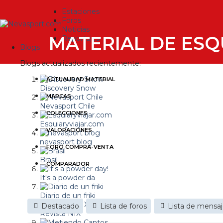
Estaciones
Foros
Noticias
MATERIAL DE ESQ
Reportajes
Blogs
Blogs actualizados recientemente:
ACTUALIDAD MATERIAL
Discovery Snow
MARCAS
Nevasport Chile
COLECCIONES
Esquiaryviajar.com
VALORACIONES
nevasport blog
FORO COMPRA-VENTA
Brasil
COMPARADOR
It's a powder da
Diario de un friki
Destacado
Lista de foros
Lista de mensa
Revista NIX