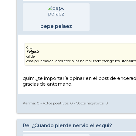
pepe pelaez
Cita
Frigola
glide:
esas pruebas de laboratorio las he realizado.çtengo los utensilios 
.
quim,¿te importaría opinar en el post de encerad
gracias de antemano.
Karma:
0
- Votos positivos:
0
- Votos negativos:
0
Re: ¿Cuando pierde nervio el esqui?