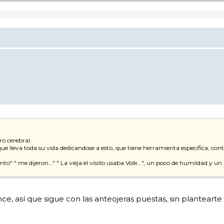
ro cerebral.
e lleva toda su vida dedicandose a esto, que tiene herramienta especifica, cont
" me dijeron..." " La vieja el visillo usaba Volk...", un poco de humildad y un 
ce, así que sigue con las anteojeras puestas, sin plantearte 