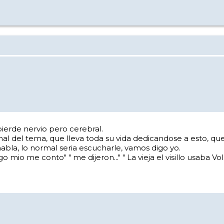
pierde nervio pero cerebral.
al del tema, que lleva toda su vida dedicandose a esto, qu
abla, lo normal seria escucharle, vamos digo yo.
io me conto" " me dijeron..." " La vieja el visillo usaba Vol