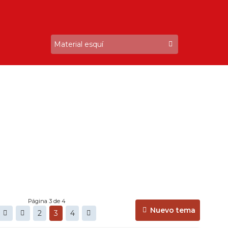
Página 3 de 4
Nuevo tema
2
3
4