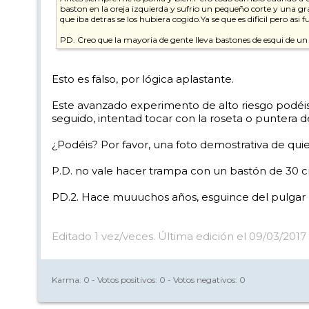
baston en la oreja izquierda y sufrio un pequeño corte y una gr
que iba detras se los hubiera cogido.Ya se que es dificil pero asi f
PD. Creo que la mayoria de gente lleva bastones de esqui de u
Esto es falso, por lógica aplastante.
Este avanzado experimento de alto riesgo podéis 
seguido, intentad tocar con la roseta o puntera d
¿Podéis? Por favor, una foto demostrativa de qui
P.D. no vale hacer trampa con un bastón de 30 c
PD.2. Hace muuuchos años, esguince del pulgar (le
Editado 1 vez/veces. Última edición el 09/03/201
Karma:
0
- Votos positivos:
0
- Votos negativos:
0