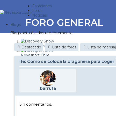
Estaciones
Foros
Noticias
FORO GENERAL
Reportajes
Blogs
Blogs actualizados recientemente:
Discovery Snow
Destacado
Lista de foros
Lista de mensa
Nevasport Chile
Re: Como se coloca la dragonera para coger 
Esquiaryviajar.com
nevasport blog
Brasil
barrufa
It's a powder da
Diario de un friki
Sin comentarios..
Revista NIX