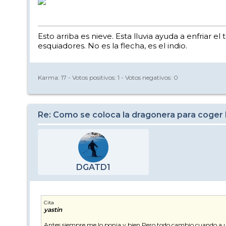
Esto arriba es nieve. Esta lluvia ayuda a enfriar 
esquiadores. No es la flecha, es el indio.
Karma:
17
- Votos positivos:
1
- Votos negativos:
0
Re: Como se coloca la dragonera para coger 
DGATD1
Cita
yastin
Antes siempre me lo ponia y bien.Pero todo cambio cuando a u