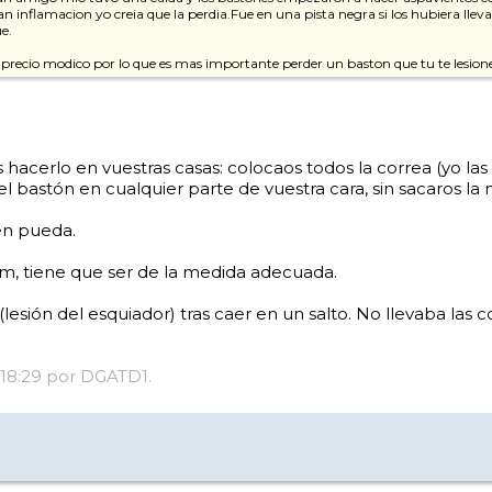
an inflamacion yo creia que la perdia.Fue en una pista negra si los hubiera llev
ue.
n precio modico por lo que es mas importante perder un baston que tu te lesio
hacerlo en vuestras casas: colocaos todos la correa (yo las
el bastón en cualquier parte de vuestra cara, sin sacaros la
en pueda.
m, tiene que ser de la medida adecuada.
sión del esquiador) tras caer en un salto. No llevaba las co
7 18:29 por DGATD1.