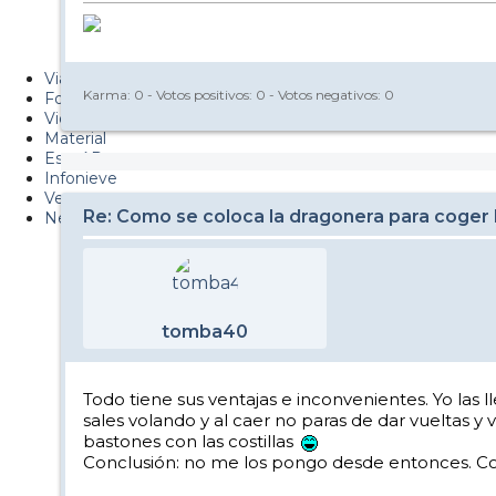
Metiendo Cantos
PUCAF - Blog
Viajes
Karma:
0
- Votos positivos:
0
- Votos negativos:
0
Fotos
Videos
Material
Esquí Pro
Infonieve
Verano
Re: Como se coloca la dragonera para coger 
Nevalog
tomba40
Todo tiene sus ventajas e inconvenientes. Yo las 
sales volando y al caer no paras de dar vueltas y
bastones con las costillas
Conclusión: no me los pongo desde entonces. Co