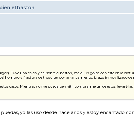
bien el baston
lgar). Tuve una caida y caí sobre el bastón, me di un golpe con este en la cintur
n del hombro y fractura de troquiter por arrancamiento, brazo inmovilizado de
estos casos. Mientras no me pueda permitir comprarme un de estos llevaré las d
puedas, yo las uso desde hace años y estoy encantado con e