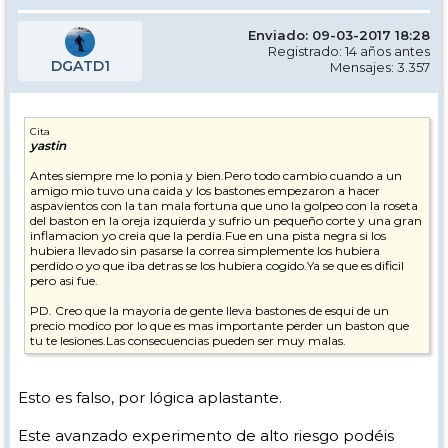
Enviado: 09-03-2017 18:28
Registrado: 14 años antes
DGATD1
Mensajes: 3.357
Cita
yastin
Antes siempre me lo ponia y bien.Pero todo cambio cuando a un
amigo mio tuvo una caida y los bastones empezaron a hacer
aspavientos con la tan mala fortuna que uno la golpeo con la roseta
del baston en la oreja izquierda y sufrio un pequeño corte y una gran
inflamacion yo creia que la perdia.Fue en una pista negra si los
hubiera llevado sin pasarse la correa simplemente los hubiera
perdido o yo que iba detras se los hubiera cogido.Ya se que es dificil
pero asi fue.
PD. Creo que la mayoria de gente lleva bastones de esqui de un
precio modico por lo que es mas importante perder un baston que
tu te lesiones.Las consecuencias pueden ser muy malas.
Esto es falso, por lógica aplastante.
Este avanzado experimento de alto riesgo podéis