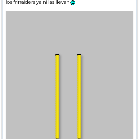
los frirraiders ya ni las llevan