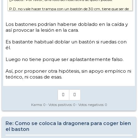
P.D. no vale hacer trampa con un bastón de 30 cm, tiene que ser de
la medida adecuada.
PD.2. Hace muuuchos años, esguince del pulgar (lesión del
Los bastones podrían haberse doblado en la caída y
esquiador) tras caer en un salto. No llevaba las correas, era joven e
así provocar la lesión en la cara.
inexperto.
Es bastante habitual doblar un bastón si ruedas con
él.
Luego no tiene porque ser aplastantemente falso.
Así, por proponer otra hipótesis, sin apoyo empírico ni
teórico, ni cosas de esas.
Karma:
0
- Votos positivos:
0
- Votos negativos:
0
Re: Como se coloca la dragonera para coger bien
el baston