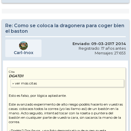
Re: Como se coloca la dragonera para coger bien
el baston
Enviado: 09-03-2017 20:14
Registrado: 17 años antes
Carl-Inox
Mensajes: 27.653
Cita
DGATD1
Esto es falso, por lógica aplastante.
Este avanzado experimento de alto riesgo podéis hacerlo en vuestras
casas: colocaos todos la correa (yo las llamo así) de un bastón en la
mano. Acto seguido, intentad tocar con la roseta o puntera del
bastón en cualquier parte de vuestra cara, sin sacaros la mano de la
correa.
¿Podéis? Por favor, una foto demostrativa de quien pueda.