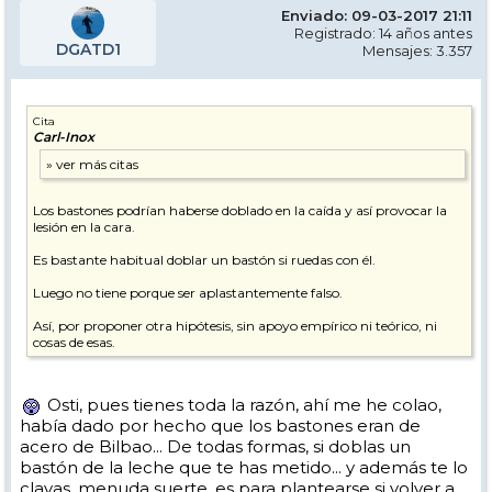
Enviado: 09-03-2017 21:11
Registrado: 14 años antes
DGATD1
Mensajes: 3.357
Cita
Carl-Inox
Los bastones podrían haberse doblado en la caída y así provocar la
lesión en la cara.
Es bastante habitual doblar un bastón si ruedas con él.
Luego no tiene porque ser aplastantemente falso.
Así, por proponer otra hipótesis, sin apoyo empírico ni teórico, ni
cosas de esas.
Osti, pues tienes toda la razón, ahí me he colao,
había dado por hecho que los bastones eran de
acero de Bilbao... De todas formas, si doblas un
bastón de la leche que te has metido... y además te lo
clavas, menuda suerte, es para plantearse si volver a