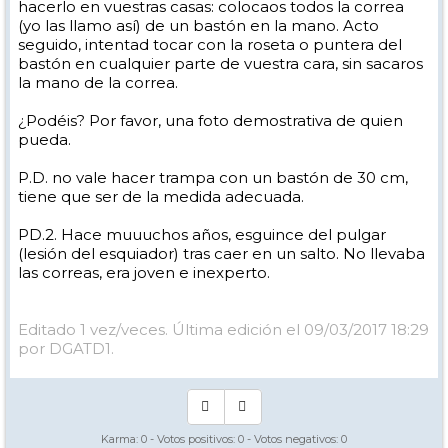
hacerlo en vuestras casas: colocaos todos la correa
(yo las llamo así) de un bastón en la mano. Acto
seguido, intentad tocar con la roseta o puntera del
bastón en cualquier parte de vuestra cara, sin sacaros
la mano de la correa.
¿Podéis? Por favor, una foto demostrativa de quien
pueda.
P.D. no vale hacer trampa con un bastón de 30 cm,
tiene que ser de la medida adecuada.
PD.2. Hace muuuchos años, esguince del pulgar
(lesión del esquiador) tras caer en un salto. No llevaba
las correas, era joven e inexperto.
Editado 1 vez/veces. Última edición el 09/03/2017 18:29
por DGATD1.
Karma:
0
- Votos positivos:
0
- Votos negativos:
0