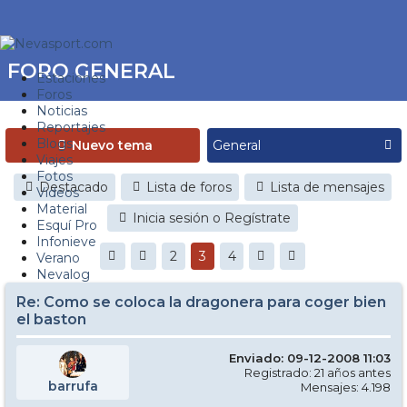
FORO GENERAL
Estaciones
Foros
Noticias
Reportajes
Blogs
Nuevo tema
Viajes
Fotos
Destacado
Lista de foros
Lista de mensajes
Videos
Material
Inicia sesión o Regístrate
Esquí Pro
Infonieve
2
3
4
Verano
Nevalog
Re: Como se coloca la dragonera para coger bien
el baston
Enviado: 09-12-2008 11:03
Registrado: 21 años antes
barrufa
Mensajes: 4.198