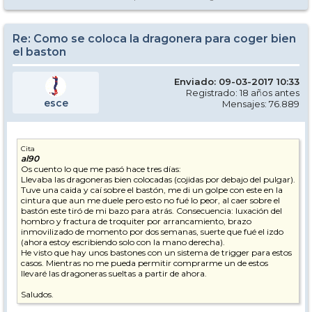
Re: Como se coloca la dragonera para coger bien
el baston
Enviado: 09-03-2017 10:33
Registrado: 18 años antes
esce
Mensajes: 76.889
Cita
al90
Os cuento lo que me pasó hace tres días:
Llevaba las dragoneras bien colocadas (cojidas por debajo del pulgar).
Tuve una caida y caí sobre el bastón, me di un golpe con este en la
cintura que aun me duele pero esto no fué lo peor, al caer sobre el
bastón este tiró de mi bazo para atrás. Consecuencia: luxación del
hombro y fractura de troquiter por arrancamiento, brazo
inmovilizado de momento por dos semanas, suerte que fué el izdo
(ahora estoy escribiendo solo con la mano derecha).
He visto que hay unos bastones con un sistema de trigger para estos
casos. Mientras no me pueda permitir comprarme un de estos
llevaré las dragoneras sueltas a partir de ahora.
Saludos.