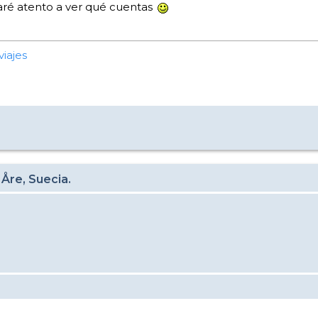
taré atento a ver qué cuentas
viajes
 Åre, Suecia.