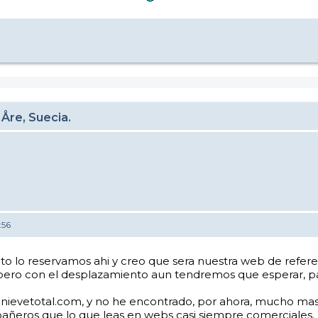
 Åre, Suecia.
:56
mento lo reservamos ahi y creo que sera nuestra web de re
, pero con el desplazamiento aun tendremos que esperar, p
nievetotal.com, y no he encontrado, por ahora, mucho mas
añeros que lo que leas en webs casi siempre comerciales.