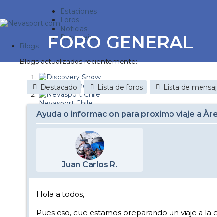
Estaciones
Foros
Noticias
FORO GENERAL
Reportajes
Blogs
Blogs actualizados recientemente:
Discovery Snow
Destacado
Lista de foros
Lista de mensa
Nevasport Chile
Ayuda o informacion para proximo viaje a Åre
Esquiaryviajar.com
nevasport blog
Brasil
Juan Carlos R.
It's a powder da
Diario de un friki
Hola a todos,
Revista NIX
Pues eso, que estamos preparando un viaje a la 