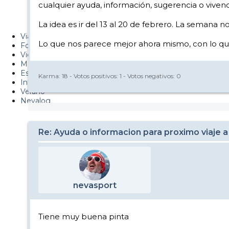
cualquier ayuda, información, sugerencia o viven
Metiendo Cantos
La idea es ir del 13 al 20 de febrero. La semana n
PUCAF - Blog
Viajes
Lo que nos parece mejor ahora mismo, con lo que 
Fotos
Videos
Material
Esquí Pro
Karma:
18
- Votos positivos:
1
- Votos negativos:
0
Infonieve
Verano
Nevalog
Re: Ayuda o informacion para proximo viaje a
nevasport
Tiene muy buena pinta