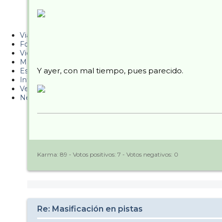
Metiendo Cantos
PUCAF - Blog
Viajes
Fotos
Videos
Material
Y ayer, con mal tiempo, pues parecido.
Esquí Pro
Infonieve
Verano
Nevalog
Karma:
89
- Votos positivos:
7
- Votos negativos:
0
Re: Masificación en pistas