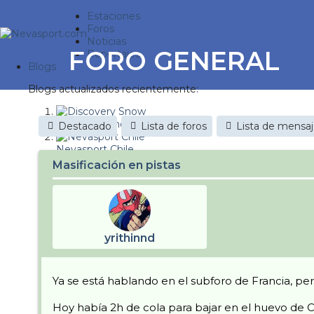
Estaciones
Foros
Noticias
FORO GENERAL
Reportajes
Blogs
Blogs actualizados recientemente:
Discovery Snow
Destacado
Lista de foros
Lista de mensa
Nevasport Chile
Masificación en pistas
Esquiaryviajar.com
nevasport blog
Brasil
yrithinnd
It's a powder da
Diario de un friki
Ya se está hablando en el subforo de Francia, pe
Revista NIX
Hoy había 2h de cola para bajar en el huevo de C