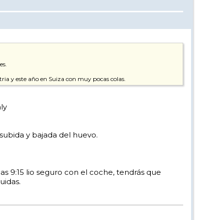
es.
stria y este año en Suiza con muy pocas colas.
ly
 subida y bajada del huevo.
as 9:15 lio seguro con el coche, tendrás que
uidas.