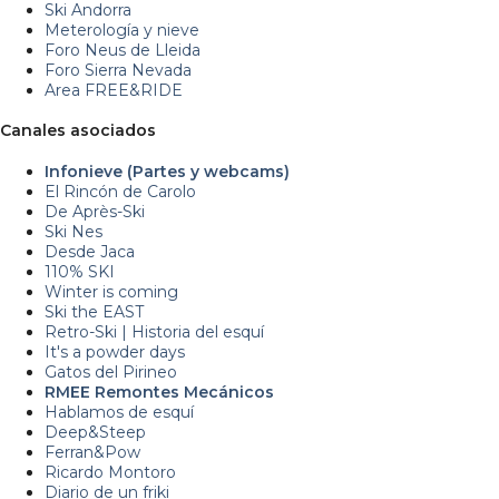
Ski Andorra
Meterología y nieve
Foro Neus de Lleida
Foro Sierra Nevada
Area FREE&RIDE
Canales asociados
Infonieve (Partes y webcams)
El Rincón de Carolo
De Après-Ski
Ski Nes
Desde Jaca
110% SKI
Winter is coming
Ski the EAST
Retro-Ski | Historia del esquí
It's a powder days
Gatos del Pirineo
RMEE Remontes Mecánicos
Hablamos de esquí
Deep&Steep
Ferran&Pow
Ricardo Montoro
Diario de un friki