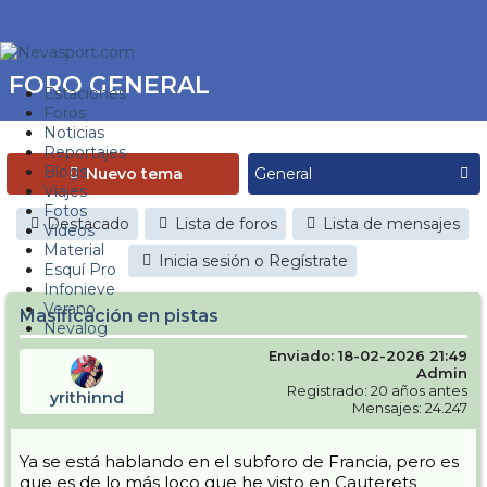
FORO GENERAL
Estaciones
Foros
Noticias
Reportajes
Blogs
Nuevo tema
Viajes
Fotos
Destacado
Lista de foros
Lista de mensajes
Videos
Material
Inicia sesión o Regístrate
Esquí Pro
Infonieve
Verano
Masificación en pistas
Nevalog
Enviado: 18-02-2026 21:49
Admin
Registrado: 20 años antes
yrithinnd
Mensajes: 24.247
Ya se está hablando en el subforo de Francia, pero es
que es de lo más loco que he visto en Cauterets