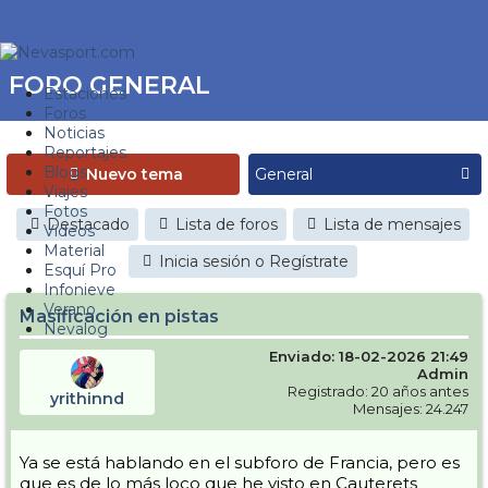
FORO GENERAL
Estaciones
Foros
Noticias
Reportajes
Blogs
Nuevo tema
Viajes
Fotos
Destacado
Lista de foros
Lista de mensajes
Videos
Material
Inicia sesión o Regístrate
Esquí Pro
Infonieve
Verano
Masificación en pistas
Nevalog
Enviado: 18-02-2026 21:49
Admin
Registrado: 20 años antes
yrithinnd
Mensajes: 24.247
Ya se está hablando en el subforo de Francia, pero es
que es de lo más loco que he visto en Cauterets