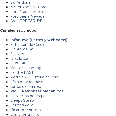
Ski Andorra
Meterología y nieve
Foro Neus de Lleida
Foro Sierra Nevada
Area FREE&RIDE
Canales asociados
Infonieve (Partes y webcams)
El Rincón de Carolo
De Après-Ski
Ski Nes
Desde Jaca
110% SKI
Winter is coming
Ski the EAST
Retro-Ski | Historia del esquí
It's a powder days
Gatos del Pirineo
RMEE Remontes Mecánicos
Hablamos de esquí
Deep&Steep
Ferran&Pow
Ricardo Montoro
Diario de un friki