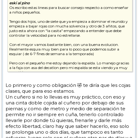
eski al pino
Os escribo estas lineas para buscar consejo respecto a como enseñar
a niños pequeños.
Tengo dos hijos, uno de siete que ya empieza a dominar el reunido y
empieza a bajar rojas con mucha solvencia y otro de 3 añitos, que
justo esta ahora con "la casita" empezando a entender que debe
controlar la velocidad para no estrellarse.
Con el mayor vamos bastante bien, con una buena evolucion.
Realmente esquia muy bien para lo poco que podemos subir a
esquiar ( de 6-7 fines de semana a la temporada)
Pero con el pequeño me estoy dejando la espalda. Lo manejo gracias
a la faja con asa del decatlon pero mi espalda se esta viendo ya muy
resentida.
Y ya sin hablar de mis piernas haciendo cuña por verdes y azules con
Lo primero y como obligación 🤣 te diría que les cojas
el peque cogido entre mis piernas.
clases, que para eso estamos.
Siempre me han sorprendido los grupos de pequeñajos que van
Un cuñero si no lo llevas es muy práctico, con eso y
"chuscaos" por las pistas con el monitor delante como si se tratara de
una cinta doble cojida al cuñero por debajo de sus
mama patito
piernas y como de metro y medio de separación te
permite no ir siempre en cuña, tenerlo controlado
Algun consejo de algun gurú del enseñamiento para niños?
llevarle por donde tú quieras, frenarle y darle más
Gracies de antemano
efecto libertad, claro hay que saber hacerlo, eso solo
se prolonga uno o dos días, que tampoco es tanto
esfuerzo, luego solo con el cuñero otro par de días y a