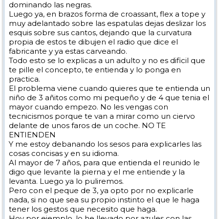
dominando las negras.
Luego ya, en brazos forma de croassant, flex a tope y
muy adelantado sobre las espatulas dejas deslizar los
esquis sobre sus cantos, dejando que la curvatura
propia de estos te dibujen el radio que dice el
fabricante y ya estas carveando.
Todo esto se lo explicas a un adulto y no es dificil que
te pille el concepto, te entienda y lo ponga en
practica.
El problema viene cuando quieres que te entienda un
niño de 3 añitos como mi pequeño y de 4 que tenia el
mayor cuando empezo. No les vengas con
tecnicismos porque te van a mirar como un ciervo
delante de unos faros de un coche. NO TE
ENTIENDEN
Y me estoy debanando los sesos para explicarles las
cosas concisas y en su idioma.
Al mayor de 7 años, para que entienda el reunido le
digo que levante la pierna y el me entiende y la
levanta. Luego ya lo puliremos.
Pero con el peque de 3, ya opto por no explicarle
nada, si no que sea su propio instinto el que le haga
tener los gestos que necesito que haga.
Hoy por ejemplo, lo he llevado por azules con las