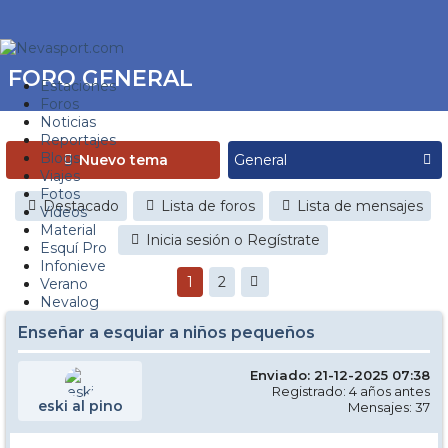
FORO GENERAL
Estaciones
Foros
Noticias
Reportajes
Blogs
Nuevo tema
Viajes
Fotos
Destacado
Lista de foros
Lista de mensajes
Videos
Material
Inicia sesión o Regístrate
Esquí Pro
Infonieve
1
2
Verano
Nevalog
Enseñar a esquiar a niños pequeños
Enviado: 21-12-2025 07:38
Registrado: 4 años antes
eski al pino
Mensajes: 37