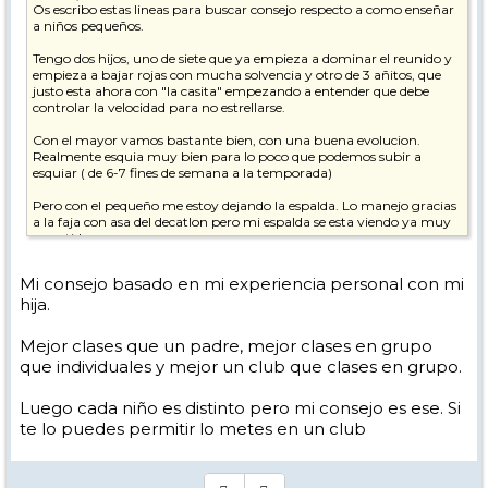
Os escribo estas lineas para buscar consejo respecto a como enseñar
a niños pequeños.
Tengo dos hijos, uno de siete que ya empieza a dominar el reunido y
empieza a bajar rojas con mucha solvencia y otro de 3 añitos, que
justo esta ahora con "la casita" empezando a entender que debe
controlar la velocidad para no estrellarse.
Con el mayor vamos bastante bien, con una buena evolucion.
Realmente esquia muy bien para lo poco que podemos subir a
esquiar ( de 6-7 fines de semana a la temporada)
Pero con el pequeño me estoy dejando la espalda. Lo manejo gracias
a la faja con asa del decatlon pero mi espalda se esta viendo ya muy
resentida.
Y ya sin hablar de mis piernas haciendo cuña por verdes y azules con
Mi consejo basado en mi experiencia personal con mi
el peque cogido entre mis piernas.
hija.
Siempre me han sorprendido los grupos de pequeñajos que van
"chuscaos" por las pistas con el monitor delante como si se tratara de
Mejor clases que un padre, mejor clases en grupo
mama patito
que individuales y mejor un club que clases en grupo.
Algun consejo de algun gurú del enseñamiento para niños?
Luego cada niño es distinto pero mi consejo es ese. Si
Gracies de antemano
te lo puedes permitir lo metes en un club