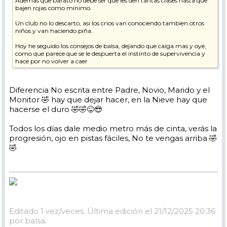
Ademas que barato no debe ser que les den tantas clases hasta que
bajen rojas como minimo.
Un club no lo descarto, asi los crios van conociendo tambien otros
niños y van haciendo piña.
Hoy he seguido los consejos de balsa, dejando que caiga mas y oye,
como que parece que se le despuerta el instinto de supervivencia y
hace por no volver a caer
Diferencia No escrita entre Padre, Novio, Marido y el
Monitor 🤣 hay que dejar hacer, en la Nieve hay que
hacerse el duro 🤣🤣😜😎
Todos los días dale medio metro más de cinta, verás la
progresión, ojo en pistas fáciles, No te vengas arriba 🤣
🤣
Editado 1 vez/veces. Última edición el 21/12/2025 20:36
por balsa.