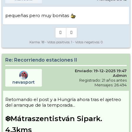
pequeñas pero muy bonitas
Karma:
18
- Votos positivos:
1
- Votos negativos:
0
Re: Recorriendo estaciones II
Enviado: 19-12-2025 19:47
Admin
Registrado: 21 años antes
nevasport
Mensajes: 26.494
Retomando el post y a Hungría ahora tras el ajetreo
del arranque de la temporada...
❄️Mátraszentistván Sipark.
4,3kms