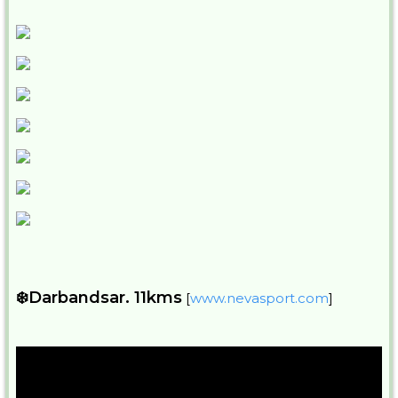
❄️Darbandsar. 11kms
[
www.nevasport.com
]