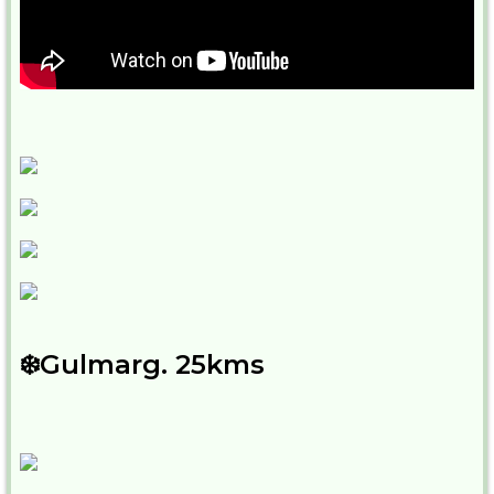
❄️Gulmarg. 25kms