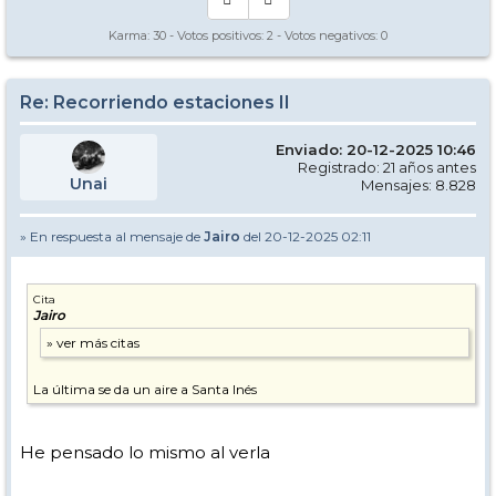
❄️Kopasz-hegy – Tokaj. 0.7kms
Karma:
30
- Votos positivos:
2
- Votos negativos:
0
Re: Recorriendo estaciones II
Enviado: 20-12-2025 10:46
Registrado: 21 años antes
Unai
Mensajes: 8.828
» En respuesta al mensaje de
Jairo
del 20-12-2025 02:11
Cita
Jairo
La última se da un aire a Santa Inés
He pensado lo mismo al verla