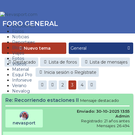
FORO GENERAL
Estaciones
Foros
Noticias
Reportajes
Blogs
Nuevo tema
Viajes
Fotos
Destacado
Lista de foros
Lista de mensajes
Videos
Material
Inicia sesión o Regístrate
Esquí Pro
Infonieve
2
3
4
Verano
Nevalog
Re: Recorriendo estaciones II
Mensaje destacado
Enviado: 30-10-2025 13:55
Admin
Registrado: 21 años antes
nevasport
Mensajes: 26.494