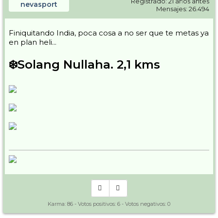
Registrado: 21 años antes
nevasport
Mensajes: 26.494
Finiquitando India, poca cosa a no ser que te metas ya
en plan heli...
❄️Solang Nullaha. 2,1 kms
Karma:
86
- Votos positivos:
6
- Votos negativos:
0