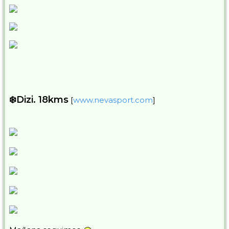
❄️Dizi. 18kms
[
www.nevasport.com
]