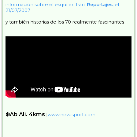
información sobre el esquí en Irán.
Reportajes
, el
21/07/2007
y también historias de los 70 realmente fascinantes
❄️Ab Ali. 4kms
[
www.nevasport.com
]