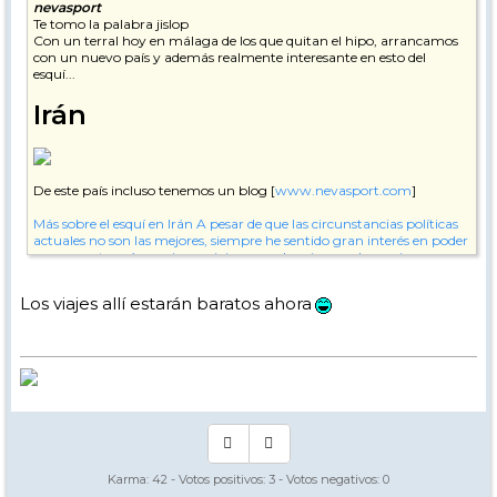
nevasport
Te tomo la palabra jislop
Con un terral hoy en málaga de los que quitan el hipo, arrancamos
con un nuevo país y además realmente interesante en esto del
esquí...
Irán
De este país incluso tenemos un blog [
www.nevasport.com
]
Más sobre el esquí en Irán
A pesar de que las circunstancias políticas
actuales no son las mejores, siempre he sentido gran interés en poder
conocer este país y unir ese viaje a una de mis grandes pasiones
como el esquí. De hecho, algunos saben que el hecho de conocer esta
web fue buscando información sobre el esquí en Irán.
Reportajes
, el
Los viajes allí estarán baratos ahora
21/07/2007
y también historias de los 70 realmente fascinantes
Karma:
42
- Votos positivos:
3
- Votos negativos:
0