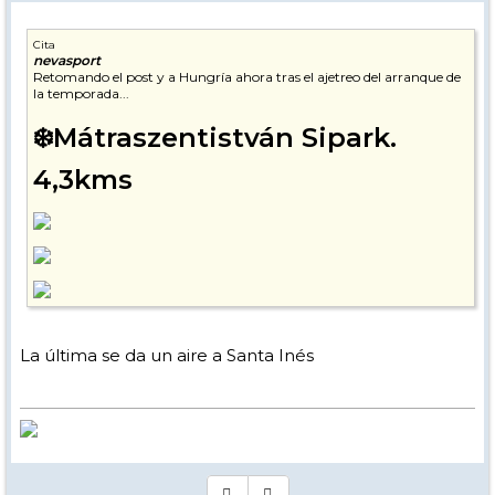
Cita
nevasport
Retomando el post y a Hungría ahora tras el ajetreo del arranque de
la temporada...
❄️Mátraszentistván Sipark.
4,3kms
❄️Nagy-Hideg-hegy. 3kms
La última se da un aire a Santa Inés
un lugar histórico para el esquí húngaro, donde se instaló el primer
remonte del país en 1953. Actualmente, su funcionamiento depende
estrictamente de las condiciones de nieve natural, que han sido
irregulares en los últimos años.