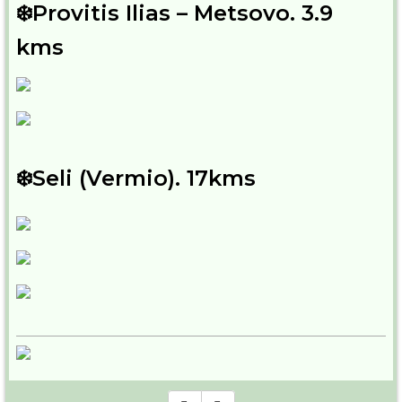
❄️Provitis Ilias – Metsovo. 3.9
kms
❄️Seli (Vermio). 17kms