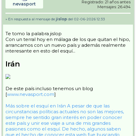
Registrado: 21 años antes
nevasport
Mensajes: 26.494
» En respuesta al mensaje de
jislop
del 02-06-2026 12:33
Te tomo la palabra jislop
Con un terral hoy en málaga de los que quitan el hipo,
arrancamos con un nuevo país y además realmente
interesante en esto del esquí...
Irán
De este país incluso tenemos un blog
[
www.nevasport.com
]
Más sobre el esquí en Irán
A pesar de que las
circunstancias políticas actuales no son las mejores,
siempre he sentido gran interés en poder conocer
este país y unir ese viaje a una de mis grandes
pasiones como el esquí. De hecho, algunos saben
que el hecho de conocer esta web fue buscando