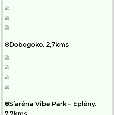
❄️Dobogoko. 2,7kms
❄️Síaréna Vibe Park – Eplény.
7,7kms