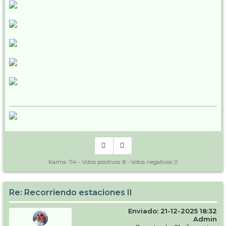
Karma:
114
- Votos positivos:
8
- Votos negativos:
0
Re: Recorriendo estaciones II
Enviado: 21-12-2025 18:32
Admin