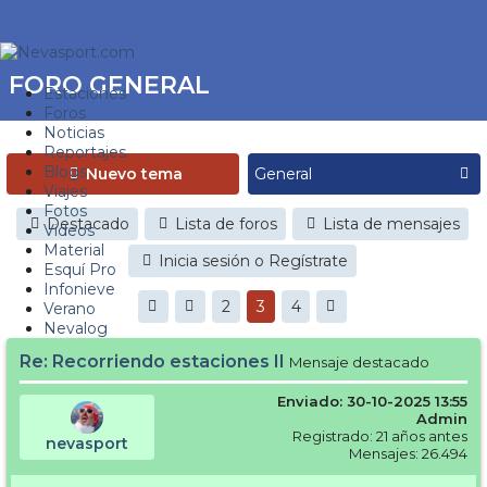
FORO GENERAL
Estaciones
Foros
Noticias
Reportajes
Blogs
Nuevo tema
Viajes
Fotos
Destacado
Lista de foros
Lista de mensajes
Videos
Material
Inicia sesión o Regístrate
Esquí Pro
Infonieve
2
3
4
Verano
Nevalog
Re: Recorriendo estaciones II
Mensaje destacado
Enviado: 30-10-2025 13:55
Admin
Registrado: 21 años antes
nevasport
Mensajes: 26.494