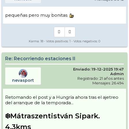
pequeñas pero muy bonitas
Karma:
18
- Votos positivos:
1
- Votos negativos:
0
Re: Recorriendo estaciones II
Enviado: 19-12-2025 19:47
Admin
Registrado: 21 años antes
nevasport
Mensajes: 26.494
Retomando el post y a Hungría ahora tras el ajetreo
del arranque de la temporada...
❄️Mátraszentistván Sipark.
4,3kms