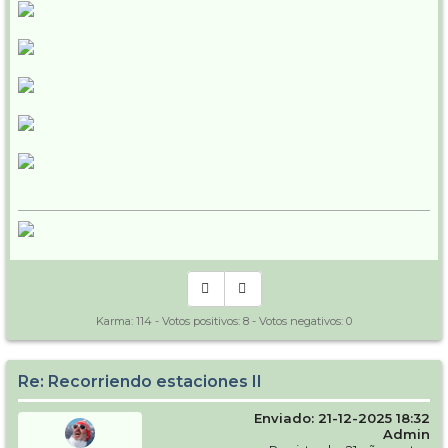
Karma:
114
- Votos positivos:
8
- Votos negativos:
0
Re: Recorriendo estaciones II
Enviado: 21-12-2025 18:32
Admin