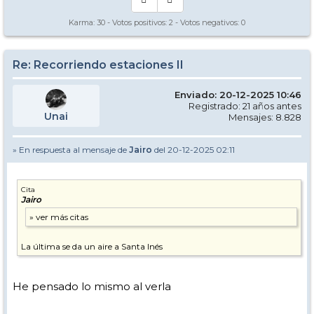
❄️Kopasz-hegy – Tokaj. 0.7kms
Karma:
30
- Votos positivos:
2
- Votos negativos:
0
Re: Recorriendo estaciones II
Enviado: 20-12-2025 10:46
Registrado: 21 años antes
Unai
Mensajes: 8.828
» En respuesta al mensaje de
Jairo
del 20-12-2025 02:11
Cita
Jairo
La última se da un aire a Santa Inés
He pensado lo mismo al verla