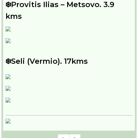
❄️Provitis Ilias – Metsovo. 3.9
kms
❄️Seli (Vermio). 17kms