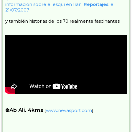
información sobre el esquí en Irán.
Reportajes
, el
21/07/2007
y también historias de los 70 realmente fascinantes
❄️Ab Ali. 4kms
[
www.nevasport.com
]