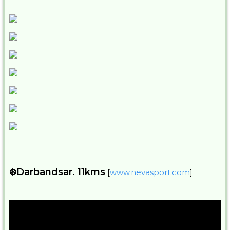
❄️Darbandsar. 11kms
[
www.nevasport.com
]