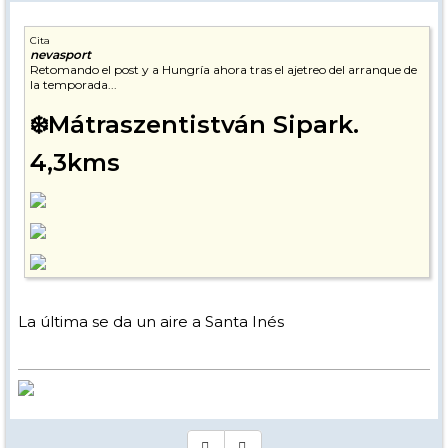
Cita
nevasport
Retomando el post y a Hungría ahora tras el ajetreo del arranque de
la temporada...
❄️Mátraszentistván Sipark.
4,3kms
❄️Nagy-Hideg-hegy. 3kms
La última se da un aire a Santa Inés
un lugar histórico para el esquí húngaro, donde se instaló el primer
remonte del país en 1953. Actualmente, su funcionamiento depende
estrictamente de las condiciones de nieve natural, que han sido
irregulares en los últimos años.