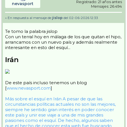
Registrado: 21 años antes
nevasport
Mensajes: 26.494
» En respuesta al mensaje de
jislop
del 02-06-2026 12:33
Te tomo la palabra jislop
Con un terral hoy en málaga de los que quitan el hipo,
arrancamos con un nuevo país y además realmente
interesante en esto del esquí...
Irán
De este país incluso tenemos un blog
[
www.nevasport.com
]
Más sobre el esquí en Irán
A pesar de que las
circunstancias políticas actuales no son las mejores,
siempre he sentido gran interés en poder conocer
este país y unir ese viaje a una de mis grandes
pasiones como el esquí. De hecho, algunos saben
que el hecho de conocer esta web fue buscando