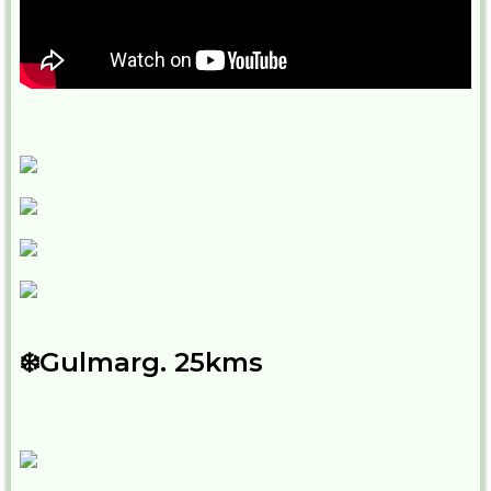
❄️Gulmarg. 25kms