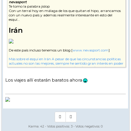
nevasport
Te tomo la palabra jislop
Con un terral hoy en málaga de los que quitan el hipo, arrancamos
con un nuevo país y además realmente interesante en esto del
esquí...
Irán
De este país incluso tenemos un blog [
www.nevasport.com
]
Más sobre el esquí en Irán
A pesar de que las circunstancias políticas
actuales no son las mejores, siempre he sentido gran interés en poder
conocer este país y unir ese viaje a una de mis grandes pasiones
como el esquí. De hecho, algunos saben que el hecho de conocer esta
web fue buscando información sobre el esquí en Irán.
Reportajes
, el
Los viajes allí estarán baratos ahora
21/07/2007
y también historias de los 70 realmente fascinantes
Karma:
42
- Votos positivos:
3
- Votos negativos:
0