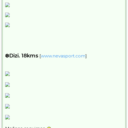
❄️Dizi. 18kms
[
www.nevasport.com
]