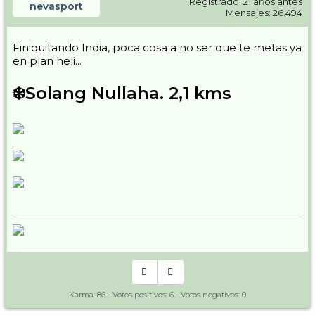
Registrado: 21 años antes
nevasport
Mensajes: 26.494
Finiquitando India, poca cosa a no ser que te metas ya
en plan heli...
❄️Solang Nullaha. 2,1 kms
Karma:
86
- Votos positivos:
6
- Votos negativos:
0