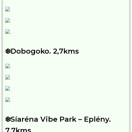
❄️Dobogoko. 2,7kms
❄️Síaréna Vibe Park – Eplény.
7,7kms