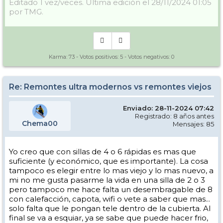
Editado 1 vez/veces. Última edición el 28/11/2024 01:05
por TMG.
Karma:
73
- Votos positivos:
5
- Votos negativos:
0
Re: Remontes ultra modernos vs remontes viejos
Enviado: 28-11-2024 07:42
Registrado: 8 años antes
Chema00
Mensajes: 85
Yo creo que con sillas de 4 o 6 rápidas es mas que
suficiente (y económico, que es importante). La cosa
tampoco es elegir entre lo mas viejo y lo mas nuevo, a
mi no me gusta pasarme la vida en una silla de 2 o 3
pero tampoco me hace falta un desembragable de 8
con calefacción, capota, wifi o vete a saber que mas...
solo falta que le pongan tele dentro de la cubierta. Al
final se va a esquiar, ya se sabe que puede hacer frio,