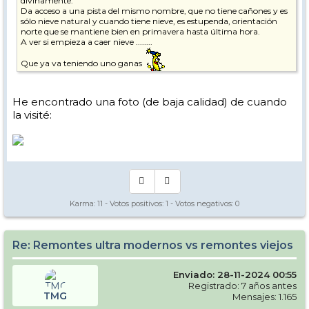
divinamente.
Da acceso a una pista del mismo nombre, que no tiene cañones y es
sólo nieve natural y cuando tiene nieve, es estupenda, orientación
norte que se mantiene bien en primavera hasta última hora.
A ver si empieza a caer nieve ........
Que ya va teniendo uno ganas
He encontrado una foto (de baja calidad) de cuando
la visité:
Karma:
11
- Votos positivos:
1
- Votos negativos:
0
Re: Remontes ultra modernos vs remontes viejos
Enviado: 28-11-2024 00:55
Registrado: 7 años antes
TMG
Mensajes: 1.165