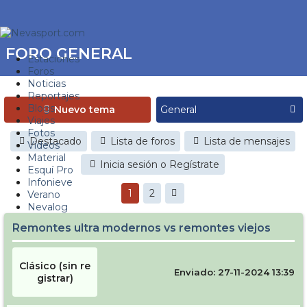
FORO GENERAL
Estaciones
Foros
Noticias
Reportajes
Blogs
Nuevo tema
Viajes
Fotos
Destacado
Lista de foros
Lista de mensajes
Videos
Material
Inicia sesión o Regístrate
Esquí Pro
Infonieve
1
2
Verano
Nevalog
Remontes ultra modernos vs remontes viejos
Clásico (sin re
Enviado: 27-11-2024 13:39
gistrar)