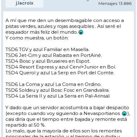
j.lacroix
Mensajes: 13.886
A mí que me den un desembragable con acceso a
pistas verdes, azules y rojas asequibles . Así seré el
esquiador más feliz del mundo.
Y como muestra, un botón:
TSD6 TGV y azul Familiar en Masella.
TSD6 Jet-Cim y azul Rabasta en PortAiné.
TSD4 Bosc y azul Bruseres en Espot.
TSD4 Resort Express y azul Cerví+Junior en Boí.
TSD4 Querol y azul La Serp en Port del Comte.
TSD6 La Coma y azul La Coma en Ordino.
TSD6 Soldeu y azul Bosc Fosc en Grandvalira.
TSD4 La Serra II y azul La Serra en Pal-Arinsal.
Y dado que un servidor acostumbra a bajar despacito
(excepto cuando voy siguiendo a Nevasportianos
),
casi diría que el tiempo entre bajada y remonte está
repartido al 50 %.
Lo malo, que la mayoría de ellos son los remontes
principales de la estación, y al tiempo de subida y