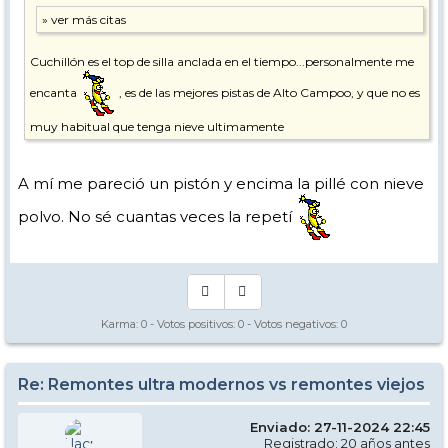
Cuchillón es el top de silla anclada en el tiempo...personalmente me
encanta
, es de las mejores pistas de Alto Campoo, y que no es
muy habitual que tenga nieve ultimamente
A mí me pareció un pistón y encima la pillé con nieve
polvo. No sé cuantas veces la repetí
Karma:
0
- Votos positivos:
0
- Votos negativos:
0
Re: Remontes ultra modernos vs remontes viejos
Enviado: 27-11-2024 22:45
Registrado: 20 años antes