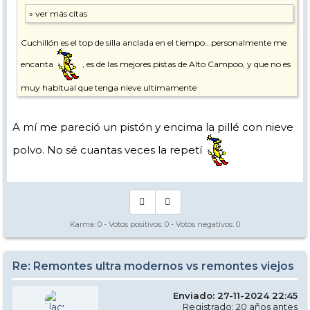
Cuchillón es el top de silla anclada en el tiempo...personalmente me
encanta
, es de las mejores pistas de Alto Campoo, y que no es
muy habitual que tenga nieve ultimamente
A mí me pareció un pistón y encima la pillé con nieve
polvo. No sé cuantas veces la repetí
Karma:
0
- Votos positivos:
0
- Votos negativos:
0
Re: Remontes ultra modernos vs remontes viejos
Enviado: 27-11-2024 22:45
Registrado: 20 años antes