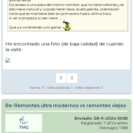
divinamente.
Da acceso a una pista del mismo nombre, que no tiene cañones y es
sólo nieve natural y cuando tiene nieve, es estupenda, orientación
norte que se mantiene bien en primavera hasta última hora.
A ver si empieza a caer nieve ........
Que ya va teniendo uno ganas
He encontrado una foto (de baja calidad) de cuando
la visité:
Karma:
11
- Votos positivos:
1
- Votos negativos:
0
Re: Remontes ultra modernos vs remontes viejos
Enviado: 28-11-2024 00:55
Registrado: 7 años antes
TMG
Mensajes: 1.168