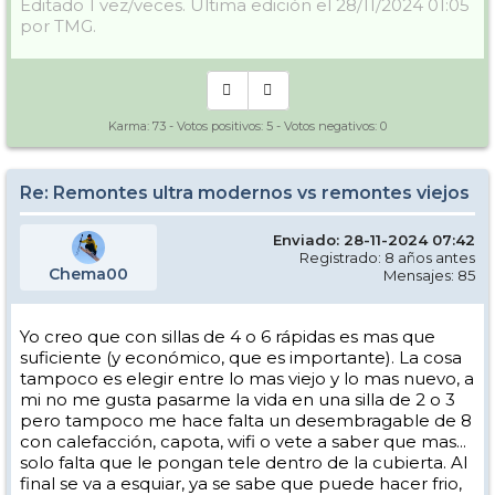
Editado 1 vez/veces. Última edición el 28/11/2024 01:05
por TMG.
Karma:
73
- Votos positivos:
5
- Votos negativos:
0
Re: Remontes ultra modernos vs remontes viejos
Enviado: 28-11-2024 07:42
Registrado: 8 años antes
Chema00
Mensajes: 85
Yo creo que con sillas de 4 o 6 rápidas es mas que
suficiente (y económico, que es importante). La cosa
tampoco es elegir entre lo mas viejo y lo mas nuevo, a
mi no me gusta pasarme la vida en una silla de 2 o 3
pero tampoco me hace falta un desembragable de 8
con calefacción, capota, wifi o vete a saber que mas...
solo falta que le pongan tele dentro de la cubierta. Al
final se va a esquiar, ya se sabe que puede hacer frio,