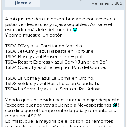
j.lacroix
Mensajes: 13.886
A mí que me den un desembragable con acceso a
pistas verdes, azules y rojas asequibles . Así seré el
esquiador más feliz del mundo.
Y como muestra, un botón:
TSD6 TGV y azul Familiar en Masella.
TSD6 Jet-Cim y azul Rabasta en PortAiné.
TSD4 Bosc y azul Bruseres en Espot.
TSD4 Resort Express y azul Cerví+Junior en Boí.
TSD4 Querol y azul La Serp en Port del Comte.
TSD6 La Coma y azul La Coma en Ordino.
TSD6 Soldeu y azul Bosc Fosc en Grandvalira.
TSD4 La Serra II y azul La Serra en Pal-Arinsal.
Y dado que un servidor acostumbra a bajar despacito
(excepto cuando voy siguiendo a Nevasportianos
),
casi diría que el tiempo entre bajada y remonte está
repartido al 50 %.
Lo malo, que la mayoría de ellos son los remontes
principales de la estación, y al tiempo de subida y