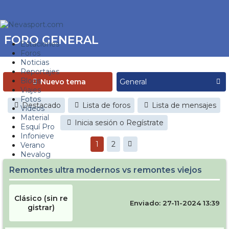
FORO GENERAL
Estaciones
Foros
Noticias
Reportajes
Blogs
Nuevo tema
Viajes
Fotos
Destacado
Lista de foros
Lista de mensajes
Videos
Material
Inicia sesión o Regístrate
Esquí Pro
Infonieve
1
2
Verano
Nevalog
Remontes ultra modernos vs remontes viejos
Clásico (sin re
Enviado: 27-11-2024 13:39
gistrar)