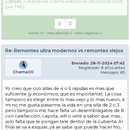
Editado 1 vez/veces. Última edición el 28/11/2024 01:05
por TMG.
Karma:
73
- Votos positivos:
5
- Votos negativos:
0
Re: Remontes ultra modernos vs remontes viejos
Enviado: 28-11-2024 07:42
Registrado: 8 años antes
Chema00
Mensajes: 85
Yo creo que con sillas de 4 o 6 rápidas es mas que
suficiente (y económico, que es importante). La cosa
tampoco es elegir entre lo mas viejo y lo mas nuevo, a
mi no me gusta pasarme la vida en una silla de 2 o 3
pero tampoco me hace falta un desembragable de 8
con calefacción, capota, wifi o vete a saber que mas...
solo falta que le pongan tele dentro de la cubierta. Al
final se va a esquiar, ya se sabe que puede hacer frio,