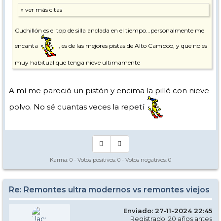
Cuchillón es el top de silla anclada en el tiempo...personalmente me
encanta
, es de las mejores pistas de Alto Campoo, y que no es
muy habitual que tenga nieve ultimamente
A mí me pareció un pistón y encima la pillé con nieve
polvo. No sé cuantas veces la repetí
Karma:
0
- Votos positivos:
0
- Votos negativos:
0
Re: Remontes ultra modernos vs remontes viejos
Enviado: 27-11-2024 22:45
Registrado: 20 años antes