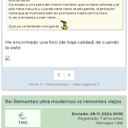
divinamente.
Da acceso a una pista del mismo nombre, que no tiene cañones y es
sólo nieve natural y cuando tiene nieve, es estupenda, orientación
norte que se mantiene bien en primavera hasta última hora.
A ver si empieza a caer nieve ........
Que ya va teniendo uno ganas
He encontrado una foto (de baja calidad) de cuando
la visité:
Karma:
11
- Votos positivos:
1
- Votos negativos:
0
Re: Remontes ultra modernos vs remontes viejos
Enviado: 28-11-2024 00:55
Registrado: 7 años antes
TMG
Mensajes: 1.168