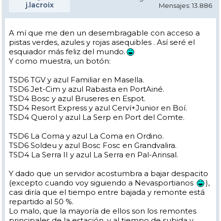
j.lacroix
Mensajes: 13.886
A mí que me den un desembragable con acceso a
pistas verdes, azules y rojas asequibles . Así seré el
esquiador más feliz del mundo.
Y como muestra, un botón:
TSD6 TGV y azul Familiar en Masella.
TSD6 Jet-Cim y azul Rabasta en PortAiné.
TSD4 Bosc y azul Bruseres en Espot.
TSD4 Resort Express y azul Cerví+Junior en Boí.
TSD4 Querol y azul La Serp en Port del Comte.
TSD6 La Coma y azul La Coma en Ordino.
TSD6 Soldeu y azul Bosc Fosc en Grandvalira.
TSD4 La Serra II y azul La Serra en Pal-Arinsal.
Y dado que un servidor acostumbra a bajar despacito
(excepto cuando voy siguiendo a Nevasportianos
),
casi diría que el tiempo entre bajada y remonte está
repartido al 50 %.
Lo malo, que la mayoría de ellos son los remontes
principales de la estación, y al tiempo de subida y