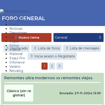
FORO GENERAL
Estaciones
Foros
Noticias
Reportajes
Blogs
Nuevo tema
Viajes
Fotos
Destacado
Lista de foros
Lista de mensajes
Videos
Material
Inicia sesión o Regístrate
Esquí Pro
Infonieve
1
2
Verano
Nevalog
Remontes ultra modernos vs remontes viejos
Clásico (sin re
Enviado: 27-11-2024 13:39
gistrar)