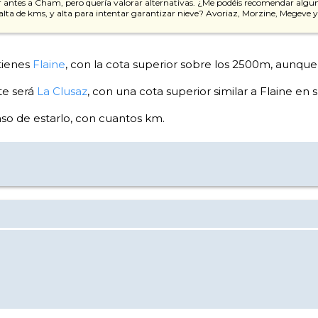
 antes a Cham, pero quería valorar alternativas. ¿Me podéis recomendar alguna
alta de kms, y alta para intentar garantizar nieve? Avoriaz, Morzine, Megeve y
 tienes
Flaine
, con la cota superior sobre los 2500m, aunque 
te será
La Clusaz
, con una cota superior similar a Flaine en
caso de estarlo, con cuantos km.