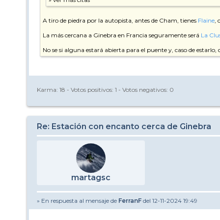
A tiro de piedra por la autopista, antes de Cham, tienes
Flaine
,
La más cercana a Ginebra en Francia seguramente será
La Clu
No se si alguna estará abierta para el puente y, caso de estarlo
Karma:
18
- Votos positivos:
1
- Votos negativos:
0
Re: Estación con encanto cerca de Ginebra
martagsc
» En respuesta al mensaje de
FerranF
del 12-11-2024 19:49