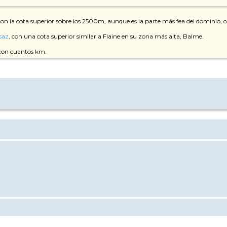
 con la cota superior sobre los 2500m, aunque es la parte más fea del dominio, co
saz
, con una cota superior similar a Flaine en su zona más alta, Balme.
, con cuantos km.