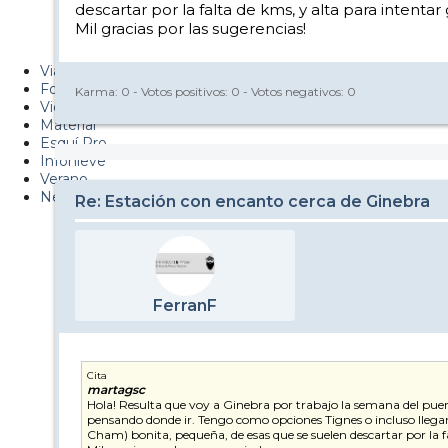
descartar por la falta de kms, y alta para intenta
Metiendo Cantos
Mil gracias por las sugerencias!
PUCAF - Blog
Viajes
Fotos
Karma:
0
- Votos positivos:
0
- Votos negativos:
0
Videos
Material
Esquí Pro
Infonieve
Verano
Nevalog
Re: Estación con encanto cerca de Ginebra
FerranF
Cita
martagsc
Hola! Resulta que voy a Ginebra por trabajo la semana del puen
pensando donde ir. Tengo como opciones Tignes o incluso llegar
Cham) bonita, pequeña, de esas que se suelen descartar por la f