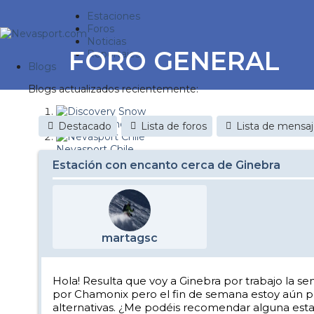
Estaciones
Foros
Noticias
FORO GENERAL
Reportajes
Blogs
Blogs actualizados recientemente:
Discovery Snow
Destacado
Lista de foros
Lista de mensa
Nevasport Chile
Estación con encanto cerca de Ginebra
Esquiaryviajar.com
nevasport blog
Brasil
martagsc
It's a powder da
Diario de un friki
Hola! Resulta que voy a Ginebra por trabajo la se
por Chamonix pero el fin de semana estoy aún pe
Revista NIX
alternativas. ¿Me podéis recomendar alguna esta