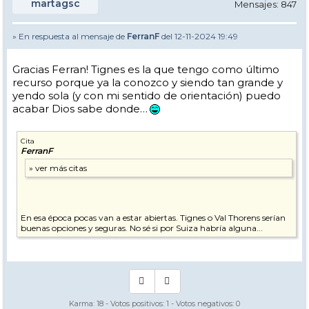
martagsc
Mensajes: 847
» En respuesta al mensaje de
FerranF
del 12-11-2024 19:49
Gracias Ferran! Tignes es la que tengo como último
recurso porque ya la conozco y siendo tan grande y
yendo sola (y con mi sentido de orientación) puedo
acabar Dios sabe donde…
Cita
FerranF
En esa época pocas van a estar abiertas. Tignes o Val Thorens serían
buenas opciones y seguras. No sé si por Suiza habría alguna...
Karma:
18
- Votos positivos:
1
- Votos negativos:
0