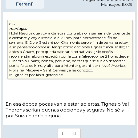
FerranF
Mensajes: 11.029
Cita
martagsc
Hola! Resulta que voy a Ginebra por trabajo la semana del puente de
diciembre y voy a irme el día 29 nov para aprovechar el fin de
semana. El 2 y el 3 estaré por Chamonix pero el fin de semana estoy
aún pensando donde ir. Tengo como opciones Tignes o incluso llegar
antes a Cham, pero quería valorar alternativas. ¿Me podéis
recomendar alguna estación por la zona (alrededor de 2 horas desde
Ginebra o Cham) bonita, pequeña, de esas que se suelen descartar
por la falta de kms, y alta para intentar garantizar nieve? Avoriaz,
Morzine, Megeve y Sant Gervais ya las conozco.
Mil gracias por las sugerencias!
En esa época pocas van a estar abiertas. Tignes o Val
Thorens serían buenas opciones y seguras. No sé si
por Suiza habría alguna...