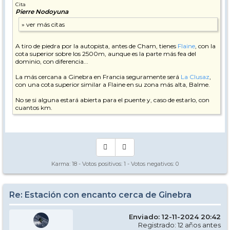
Cita
Pierre Nodoyuna
A tiro de piedra por la autopista, antes de Cham, tienes
Flaine
, con la
cota superior sobre los 2500m, aunque es la parte más fea del
dominio, con diferencia...
La más cercana a Ginebra en Francia seguramente será
La Clusaz
,
con una cota superior similar a Flaine en su zona más alta, Balme.
No se si alguna estará abierta para el puente y, caso de estarlo, con
cuantos km.
Karma:
18
- Votos positivos:
1
- Votos negativos:
0
Re: Estación con encanto cerca de Ginebra
Enviado: 12-11-2024 20:42
Registrado: 12 años antes