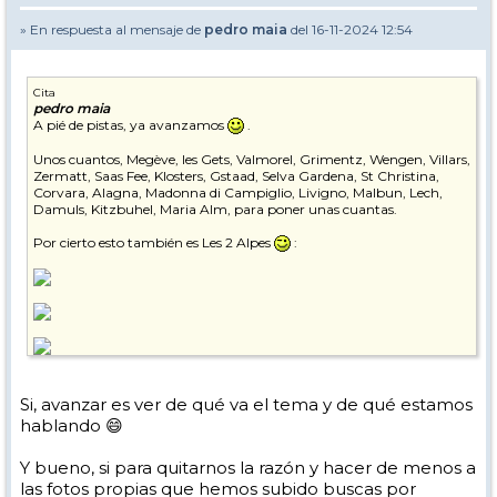
» En respuesta al mensaje de
pedro maia
del 16-11-2024 12:54
Cita
pedro maia
A pié de pistas, ya avanzamos
.
Unos cuantos, Megève, les Gets, Valmorel, Grimentz, Wengen, Villars,
Zermatt, Saas Fee, Klosters, Gstaad, Selva Gardena, St Christina,
Corvara, Alagna, Madonna di Campiglio, Livigno, Malbun, Lech,
Damuls, Kitzbuhel, Maria Alm, para poner unas cuantas.
Por cierto esto también es Les 2 Alpes
:
Si, avanzar es ver de qué va el tema y de qué estamos
hablando 😄
Y bueno, si para quitarnos la razón y hacer de menos a
las fotos propias que hemos subido buscas por