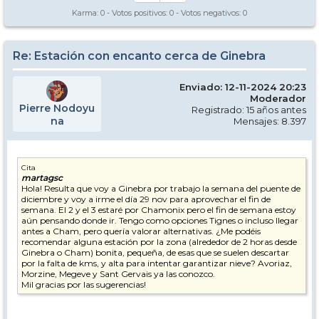
Karma:
0
- Votos positivos:
0
- Votos negativos:
0
Re: Estación con encanto cerca de Ginebra
Enviado: 12-11-2024 20:23
Moderador
Pierre Nodoyu
Registrado: 15 años antes
na
Mensajes: 8.397
Cita
martagsc
Hola! Resulta que voy a Ginebra por trabajo la semana del puente de
diciembre y voy a irme el día 29 nov para aprovechar el fin de
semana. El 2 y el 3 estaré por Chamonix pero el fin de semana estoy
aún pensando donde ir. Tengo como opciones Tignes o incluso llegar
antes a Cham, pero quería valorar alternativas. ¿Me podéis
recomendar alguna estación por la zona (alrededor de 2 horas desde
Ginebra o Cham) bonita, pequeña, de esas que se suelen descartar
por la falta de kms, y alta para intentar garantizar nieve? Avoriaz,
Morzine, Megeve y Sant Gervais ya las conozco.
Mil gracias por las sugerencias!