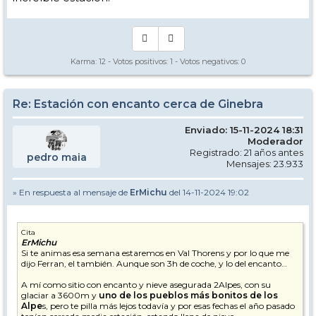
Karma:
12
- Votos positivos:
1
- Votos negativos:
0
Re: Estación con encanto cerca de Ginebra
Enviado: 15-11-2024 18:31
Moderador
Registrado: 21 años antes
pedro maia
Mensajes: 23.933
» En respuesta al mensaje de
ErMichu
del 14-11-2024 19:02
Cita
ErMichu
Si te animas esa semana estaremos en Val Thorens y por lo que me
dijo Ferran, el también. Aunque son 3h de coche, y lo del encanto…
A mí como sitio con encanto y nieve asegurada 2Alpes, con su
glaciar a 3600m y
uno de los pueblos más bonitos de los
Alpe
s, pero te pilla más lejos todavía y por esas fechas el año pasado