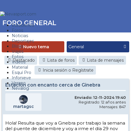
FORO GENERAL
Estaciones
Foros
Noticias
Reportajes
Blogs
Nuevo tema
Viajes
Fotos
Destacado
Lista de foros
Lista de mensajes
Videos
Material
Inicia sesión o Regístrate
Esquí Pro
Infonieve
Verano
Estación con encanto cerca de Ginebra
Nevalog
Enviado: 12-11-2024 19:40
Registrado: 12 años antes
martagsc
Mensajes: 847
Hola! Resulta que voy a Ginebra por trabajo la semana
del puente de diciembre y voy a irme el día 29 nov