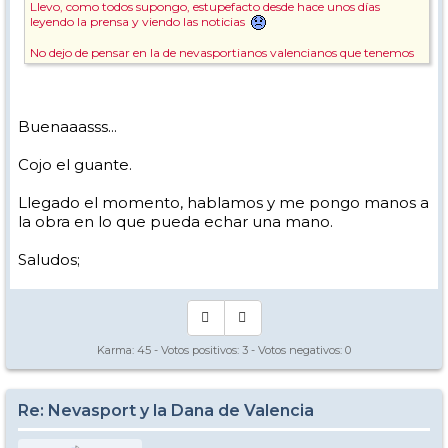
Llevo, como todos supongo, estupefacto desde hace unos días
leyendo la prensa y viendo las noticias
No dejo de pensar en la de nevasportianos valencianos que tenemos
aquí y que conozco, rezo por ellos a cada momento, ya me he ido
preocupando por algunos y gracias a Dios, están bien.
Todo Nevasport a la disposición de los valencianos que lo necesiten.
Buenaaasss...
Y lo de hacer KDD en javalambre, pues lo podemos ir hablando esta
temporada, me parece una idea excelente.
Cojo el guante.
Muchos ánimos desde Málaga, estos días todos somos Valencianos 😘
Llegado el momento, hablamos y me pongo manos a
😘😘
la obra en lo que pueda echar una mano.
Pepe
Saludos;
Karma:
45
- Votos positivos:
3
- Votos negativos:
0
Re: Nevasport y la Dana de Valencia