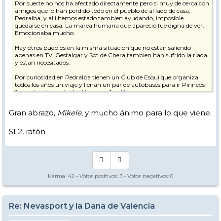
Por suerte no nos ha afectado directamente pero si muy de cerca con
amigos que lo han perdido todo en el pueblo de al lado de casa,
Pedralba, y alli hemos estado tambien ayudando, imposible
quedarse en casa. La marea humana que apareció fue digna de ver.
Emocionaba mucho.
Hay otros pueblos en la misma situacion que no estan saliendo
apenas en TV. Gestalgar y Sot de Chera tambien han sufrido la riada
y estan necesitados.
Por curiosidad,en Pedralba tienen un Club de Esqui que organiza
todos los años un viaje y llenan un par de autobuses para ir Pirineos
fomentandolo entre los jóvenes y familias.
Y va a seguir haciendo falta ayuda de todo tipo, humanitaria,
Gran abrazo,
Mikele
, y mucho ánimo para lo que viene.
económica y psicologica.
Gracias a todas las personas que han prestado ayuda de alguna
SL2, ratón.
forma. Se hace real el himno de Valencia "Tots a una veu, germans
vingau!"
Viene una semana cargada de realidad y va a ser muy dura.
Muchos ánimos a todos los afectados y lamentar las perdidas
Karma:
42
- Votos positivos:
3
- Votos negativos:
0
irreparables de seres queridos. D.E.P.
Salud/os a todos.
Re: Nevasport y la Dana de Valencia