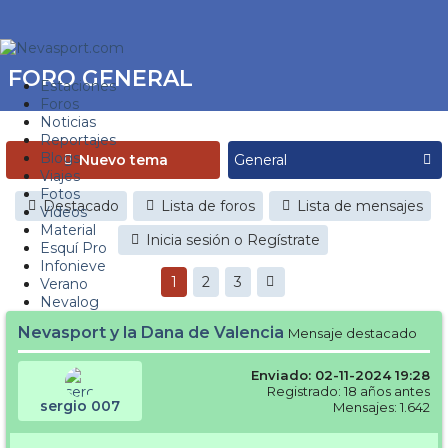
FORO GENERAL
Estaciones
Foros
Noticias
Reportajes
Blogs
Nuevo tema
Viajes
Fotos
Destacado
Lista de foros
Lista de mensajes
Videos
Material
Inicia sesión o Regístrate
Esquí Pro
Infonieve
1
2
3
Verano
Nevalog
Nevasport y la Dana de Valencia
Mensaje destacado
Enviado: 02-11-2024 19:28
Registrado: 18 años antes
sergio 007
Mensajes: 1.642