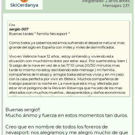
Registrado: 2 años antes
SkiCerdanya
Mensajes: 237
Cita
sergio 007
Buenas tardes " familia Nevasport "
Como todos ya sabemos estamos sufriendo el desastre natural mas
grande del siglo en España con miles y miles de damnificados.
Vivo en València hace 12 años , estoy sintiendo y viviendo esta
situación con muchísimo dolor por estar aquí. Por suerte estoy bien (
Si salgo de la nave en vez de a las 17:10 unos 20/30 minutos mas
tarde lo mismo no estoy escribiendo este mensaje ) mi familia ,
compañeros de trabajo y amigos todos estamos vivos y en mi caso
con la casa perfecta por vivir en Bétera. Muchos compañeros de
trabajo pasaron la noche en La nave que está muy afectada por
estar en el polígono de la Reva en Ribarroja que ha sido de los mas
afectados con muchos muertos , desaparecidos y daños económicos
millonarios ( esta Arrasado como si fuera una Guerra con empresas
enormes ) y han perdido el coche todos.
Buenas sergio!!
Lo primero mi mas sentido pésame a los familiares de fallecidos cuya
Mucho ánimo y fuerza en estos momentos tan duros.
cifra es absolutamente apabullante y por desgracia seguirá
subiendo.
Lo segundo animo y fuerza para todos los familiares de
Creo que en nombre de todos los foreros de
desaparecidos . Haremos todo lo posible por seguir hasta localizar a
nevasport: nos alegramos y me alegro mucho de que
todos.