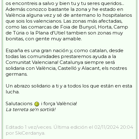
os encontreis a salvo y bien tu y tu seres queridos...
He estado en Paiporta y la imagen es de una dureza indescriptible
Además conozco bastante la zona y he estado en
con la gente deambulando en búsqueda incluso de agua y comida
València alguna vez y sé de antemano lo hospitalarios
porque LO HAN PERDIDO TODO.
que sois los valencianos. Las zonas más afectadas,
como las comarcas de Foia de Bunyol, Horta, Camp
Y lo mas importante de este Post es que solo quiero que sirva para
que esta familia con la que he compartido años y he tenido la suerte
de Túria o la Plana d'Utiel tambien son zonas muy
de conocer a gente maravillosa demuestre una vez mas que es " lo
bonitas, con gente muy amable.
mejor del mundo " y de una muestra enorme de solidaridad
ayudando todos como podamos.
Desde la distancia lo mas efectivo son las ONG grandes con cualquier
España es una gran nación y, como catalan, desde
aportación ( MONETARIA , ALIMENTACIÓN,... ) . Desde cerca
todas las comunidades prestaremos ayuda a la
ponemos las manos para ayudar en lo que sea pero por favor con
Comunitat Valenciana! Catalunya siempre será
orden QUE TODOS A LA VEZ NO CABEMOS E INCLUSO
solidaria con València, Castelló y Alacant, els nostres
PODEMOS LLEGAR A ESTORBAR.
germans.
Solo voy a poner una foto ( creo que todos ya hemos visto mil veces
la devastación ) y es una muy especial porque hoy Nevasport ya ha
Un abrazo solidario a ti y a todos los que están en esta
quitado barro ...
lucha.
Pepe si consideras crear cualquier medida de ayuda te lo agradezco y
si lo haces poner chincheta mucho mejor.
Salutacions
i força València!
La terreta se'n sortirà!
Gracias a todos y fuerza València.
Editado 1 vez/veces. Última edición el 02/11/2024 20:04
por SkiCerdanya.