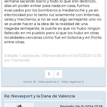
semana sacando barro y todo lo que ello destrozó,
días sin poder entrar para nada en casa, fuímos
evacuados por los bomberos a medianoche y ya sin
electricidad por lo tanto luz solamente con linternas,
velas y mecheros, si no se vive algo semejante uno no
se puede hacer a la idea de la realidad de una
tragedia semejante, la suerte es que no hubo ningún
fallecido en mi pueblo pero sí que los hubo en otras
localidades cercanas cómo fué en Solsona y en Ponts
entre otras.
Editado 1 vez/veces. Última edición el 04/11/2024 12:35
por Fischerski.
Karma:
30
- Votos positivos:
2
- Votos negativos:
0
Re: Nevasport y la Dana de Valencia
Enviado: 04-11-2024 13:26